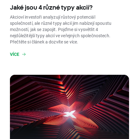
Jaké jsou 4 různé typy akcií?
Akcioví investoři analyzují růstový potenciál
společností, ale různé typy akcií jim nabízejí spoustu
možností, jak se zapojit. Pojďme si vysvětlit 4
nejdůležitější typy akcií ve veřejných společnostech.
Přečtěte si článek a dozvíte se více.
VÍCE