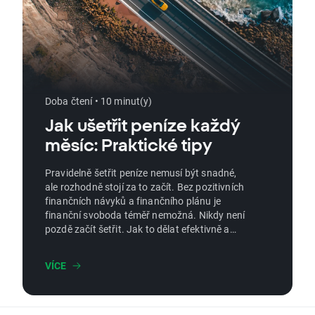
Doba čtení • 10 minut(y)
Jak ušetřit peníze každý
měsíc: Praktické tipy
Pravidelně šetřit peníze nemusí být snadné,
ale rozhodně stojí za to začít. Bez pozitivních
finančních návyků a finančního plánu je
finanční svoboda téměř nemožná. Nikdy není
pozdě začít šetřit. Jak to dělat efektivně a
pravidelně, aniž byste obětovali štěstí a
kvalitu života?
VÍCE