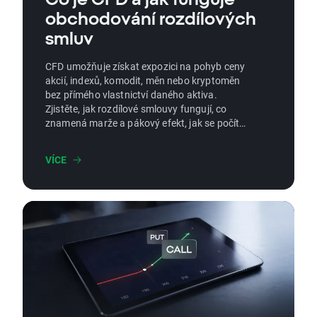
obchodování rozdílových
smluv
CFD umožňuje získat expozici na pohyb ceny
akcií, indexů, komodit, měn nebo kryptoměn
bez přímého vlastnictví daného aktiva.
Zjistěte, jak rozdílové smlouvy fungují, co
znamená marže a pákový efekt, jak se počítá
zisk nebo ztráta a jaká rizika by měl
začátečník znát.
VÍCE