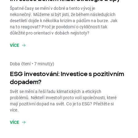
Špatné časy se mění v dobré a tento vývoj je
nekonečný. Můžeme si být jisti, že během následujících
desetiletí dojde k několika krizím a pádům na burze. Jak
na to reagovat? Proč je povědomí o cykličnosti tak
důležité pro orientaci v dobách nejistoty?
VÍCE
Doba čtení • 7 minut(y)
ESG investování: Investice s pozitivním
dopadem?
Svět se mění a řeší řadu klimatických a etických
problémů. Někteří investoři proto volí společnosti, které
mají pozitivní dopad na svět. Co je to ESG? Přečtěte si
více.
VÍCE