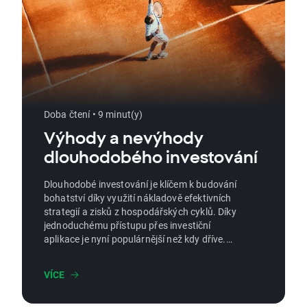
Doba čtení • 9 minut(y)
Výhody a nevýhody
dlouhodobého investování
Dlouhodobé investování je klíčem k budování
bohatství díky využití nákladově efektivních
strategií a zisků z hospodářských cyklů. Díky
jednoduchému přístupu přes investiční
aplikace je nyní populárnější než kdy dříve.
Přesto existují rizika a nevýhody. Objevte, jak
vyvážit přínosy a možná úskalí
VÍCE
dlouhodobého investování.