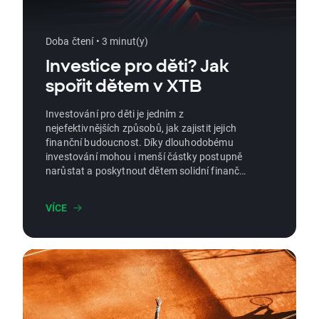
Doba čtení • 3 minut(y)
Investice pro děti? Jak
spořit dětem v XTB
Investování pro děti je jedním z
nejefektivnějších způsobů, jak zajistit jejich
finanční budoucnost. Díky dlouhodobému
investování mohou i menší částky postupně
narůstat a poskytnout dětem solidní finanční
základ do dospělosti. Tento článek vám
ukáže, jak začít, jaké investiční nástroje využít
VÍCE
a proč je XTB ideální platformou pro tento
účel.