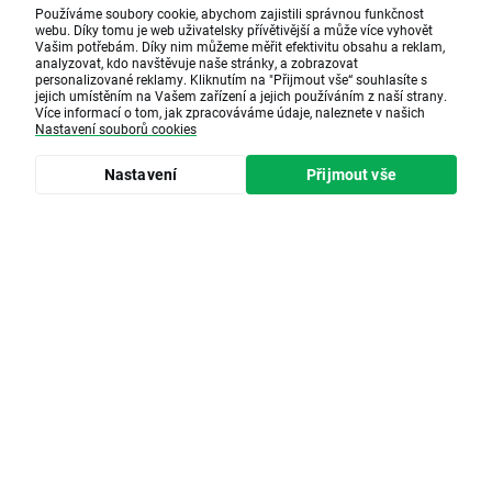
Používáme soubory cookie, abychom zajistili správnou funkčnost
webu. Díky tomu je web uživatelsky přívětivější a může více vyhovět
Vašim potřebám. Díky nim můžeme měřit efektivitu obsahu a reklam,
analyzovat, kdo navštěvuje naše stránky, a zobrazovat
personalizované reklamy. Kliknutím na "Přijmout vše“ souhlasíte s
jejich umístěním na Vašem zařízení a jejich používáním z naší strany.
Více informací o tom, jak zpracováváme údaje, naleznete v našich
Nastavení souborů cookies
Nastavení
Přijmout vše
Doba čtení • 8 minut(y)
Jak se dá investovat do ETF
na lithium a vzácných
kovů?
Obliba vzácných kovů (komodit) roste i mimo
oblast obnovitelných zdrojů energie,
především v důsledku napětí mezi USA a
Čínou a napjatých vztahů mezi Evropou a
Ruskem, díky čemuž se zvyšuje poptávka po