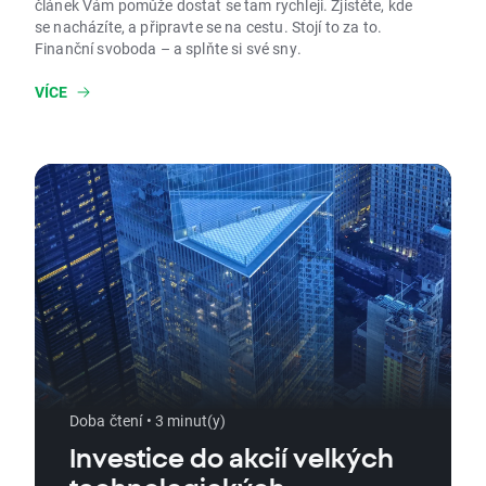
článek Vám pomůže dostat se tam rychleji. Zjistěte, kde
se nacházíte, a připravte se na cestu. Stojí to za to.
Finanční svoboda – a splňte si své sny.
VÍCE
Doba čtení • 3 minut(y)
Investice do akcií velkých