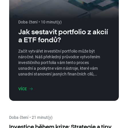
Doba čtení • 10 minut(y)
Jak sestavit portfolio z akcií
a ETF fondů?
Začít vytvářet investiční portfolio může být
náročné. Náš přehledný průvodce vytvořením
investičního portfolia vám tento proces
usnadní a poskytne vám nástroje, které vám
usnadní stanovení jasných finančních cílů,
pochopení vaší tolerance k riziku a kombinaci
aktiv pro optimální růst. Na základě cílených
VÍCE
a praktických kroků se naučíte, jak položit
základní kameny odolné investiční strategie,
která bude připravena odolávat změnám na
trhu a v průběhu času budovat bohatství.
Doba čtení • 21 minut(y)
Investice během krize: Strategie a tipy