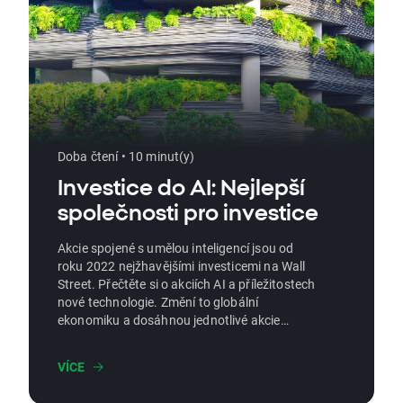
Doba čtení • 10 minut(y)
Investice do AI: Nejlepší
společnosti pro investice
Akcie spojené s umělou inteligencí jsou od
roku 2022 nejžhavějšími investicemi na Wall
Street. Přečtěte si o akciích AI a příležitostech
nové technologie. Změní to globální
ekonomiku a dosáhnou jednotlivé akcie
nových vrcholů, když poptávka po čipech pro
AI dosahuje rekordních hodnot díky
VÍCE
objednávkám společností zaměřených na AI?
Čtěte dále a analyzujte to s námi.