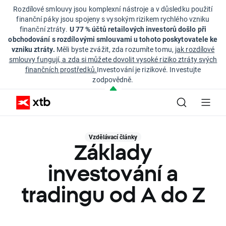
Rozdílové smlouvy jsou komplexní nástroje a v důsledku použití
finanční páky jsou spojeny s vysokým rizikem rychlého vzniku
finanční ztráty.
U 77 % účtů retailových investorů došlo při
obchodování s rozdílovými smlouvami u tohoto poskytovatele ke
vzniku ztráty.
Měli byste zvážit, zda rozumíte tomu,
jak rozdílové
smlouvy fungují, a zda si můžete dovolit vysoké riziko ztráty svých
finančních prostředků.
Investování je rizikové. Investujte
zodpovědně.
Vzdělávací články
Základy
investování a
tradingu od A do Z