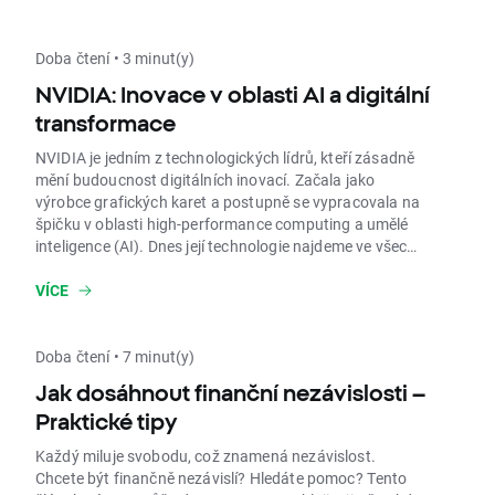
Doba čtení • 3 minut(y)
NVIDIA: Inovace v oblasti AI a digitální
transformace
NVIDIA je jedním z technologických lídrů, kteří zásadně
mění budoucnost digitálních inovací. Začala jako
výrobce grafických karet a postupně se vypracovala na
špičku v oblasti high-performance computing a umělé
inteligence (AI). Dnes její technologie najdeme ve všech
hlavních odvětvích – od AI přes herní průmysl až po
autonomní řízení a robotiku. Tento článek přináší
VÍCE
přehled klíčových inovací NVIDIA a ukazuje, jak mohou
ovlivnit životy spotřebitelů i fungování firem.
Doba čtení • 7 minut(y)
Jak dosáhnout finanční nezávislosti –
Praktické tipy
Každý miluje svobodu, což znamená nezávislost.
Chcete být finančně nezávislí? Hledáte pomoc? Tento