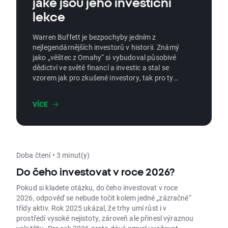
jaké jsou jeho investiční
lekce
Warren Buffett je bezpochyby jedním z
nejlegendárnějších investorů v historii. Známý
jako „věštec z Omahy“ si vybudoval působivé
dědictví ve světě financí a investic a stal se
vzorem jak pro zkušené investory, tak pro ty,
kteří teprve začínají dělat své první kroky v
tomto složitém světě. Kdo ale Warren Buffett
VÍCE
skutečně je a jaké jsou klíčové prvky jeho
investiční metody?
Doba čtení • 3 minut(y)
Do čeho investovat v roce 2026?
Pokud si kladete otázku, do čeho investovat v roce
2026, odpověď se nebude točit kolem jedné „zázračné“
třídy aktiv. Rok 2025 ukázal, že trhy umí růst i v
prostředí vysoké nejistoty, zároveň ale přinesl výraznou