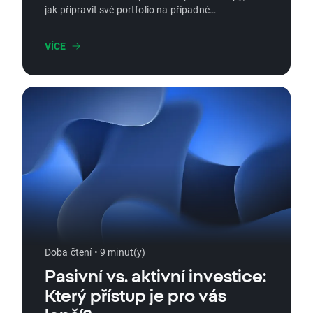
jak připravit své portfolio na případné
poklesy, jak se chovat během těchto výkyvů a
jak efektivně využít příležitostí, které se v
VÍCE
těchto okamžicích nabízejí. Naučte se, jak si
zachovat chladnou hlavu a přemýšlet
strategicky, aby vaše investice byly co nejvíce
chráněné i v neklidných dobách.
Doba čtení • 9 minut(y)
Pasivní vs. aktivní investice:
Který přístup je pro vás