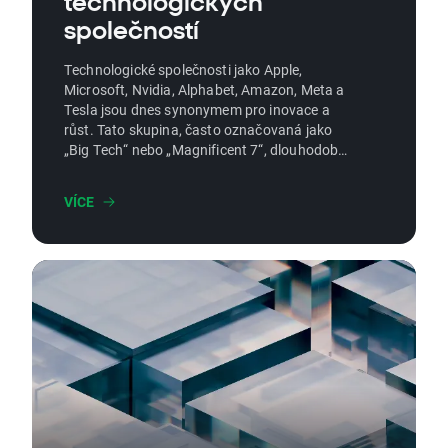
technologických
společností
Technologické společnosti jako Apple,
Microsoft, Nvidia, Alphabet, Amazon, Meta a
Tesla jsou dnes synonymem pro inovace a
růst. Tato skupina, často označovaná jako
„Big Tech“ nebo „Magnificent 7“, dlouhodobě
patří k nejoblíbenějším cílům investorů po
celém světě. Jaké faktory přispívají k jejich
VÍCE
úspěchu a proč byste měli zvážit investice
právě do těchto akcií?