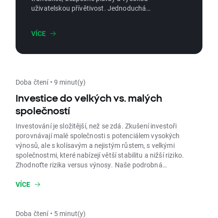
uživatelskou přívětivost. Jednoduchá
obsluha, dává uživatelům kontrolu nad jejich
majetkem. Vše v jednom. Zjistěte, jak vám
VÍCE
eWallet může zjednodušit a vylepšit správu
vašich financí ještě dnes!
Doba čtení • 9 minut(y)
Investice do velkých vs. malých
společností
Investování je složitější, než se zdá. Zkušení investoři
porovnávají malé společnosti s potenciálem vysokých
výnosů, ale s kolísavým a nejistým růstem, s velkými
společnostmi, které nabízejí větší stabilitu a nižší riziko.
Zhodnoťte rizika versus výnosy. Naše podrobná
analýza vám umožní učinit informované investiční
rozhodnutí.
VÍCE
Doba čtení • 5 minut(y)