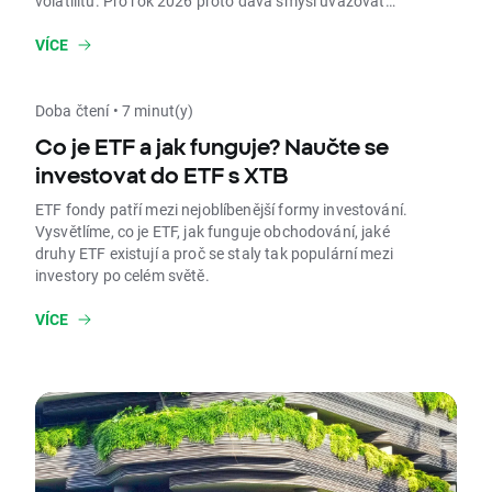
volatilitu. Pro rok 2026 proto dává smysl uvažovat
především o diverzifikaci a kvalitě.
VÍCE
Doba čtení • 7 minut(y)
Co je ETF a jak funguje? Naučte se
investovat do ETF s XTB
ETF fondy patří mezi nejoblíbenější formy investování.
Vysvětlíme, co je ETF, jak funguje obchodování, jaké
druhy ETF existují a proč se staly tak populární mezi
investory po celém světě.
VÍCE