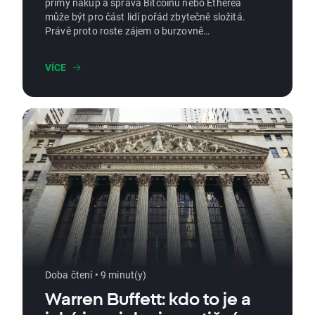
přímý nákup a správa Bitcoinu nebo Etherea
může být pro část lidí pořád zbytečně složitá.
Právě proto roste zájem o burzovně
obchodované produkty jako krypto ETF a
hlavně ETN, které umožňují získat expozici na
VÍCE
kryptoměny podobně jednoduše jako u
běžných fondů. V článku si vysvětlíme, co je
ETN, jak se liší ETN vs. ETF, a na co si dát
pozor, pokud chcete investovat do Bitcoinu
nebo Etherea přes tyto nástroje.
Doba čtení • 9 minut(y)
Warren Buffett: kdo to je a