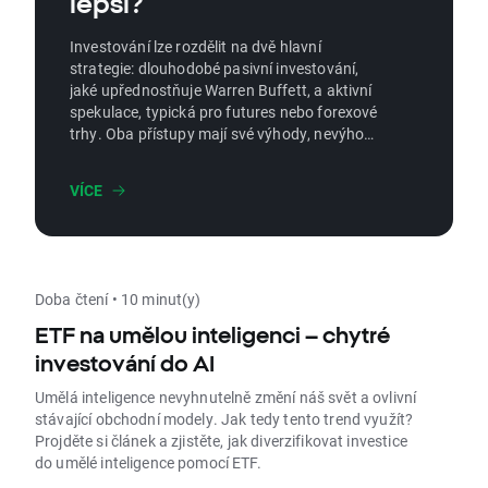
lepší?
Investování lze rozdělit na dvě hlavní
strategie: dlouhodobé pasivní investování,
jaké upřednostňuje Warren Buffett, a aktivní
spekulace, typická pro futures nebo forexové
trhy. Oba přístupy mají své výhody, nevýhody
i rizika. Ale který z nich je účinnější? V tomto
článku porovnáme klíčové rozdíly mezi
VÍCE
aktivním a pasivním investováním a
pokusíme se odpovědět na otázku, která
strategie může být lepší volbou pro různé
typy investorů.
Doba čtení • 10 minut(y)
ETF na umělou inteligenci – chytré
investování do AI
Umělá inteligence nevyhnutelně změní náš svět a ovlivní
stávající obchodní modely. Jak tedy tento trend využít?
Projděte si článek a zjistěte, jak diverzifikovat investice
do umělé inteligence pomocí ETF.