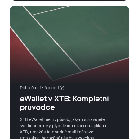
Doba čtení • 6 minut(y)
eWallet v XTB: Kompletní
průvodce
XTB eWallet mění způsob, jakým spravujete
své finance díky plynulé integraci do aplikace
XTB, umožňující snadné multiměnové
transakce, bezpečné platby a vysokou