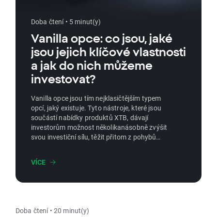
Doba čtení • 5 minut(y)
Vanilla opce: co jsou, jaké
jsou jejich klíčové vlastnosti
a jak do nich můžeme
investovat?
Vanilla opce jsou tím nejklasičtějším typem
opcí, jaký existuje. Tyto nástroje, které jsou
součástí nabídky produktů XTB, dávají
investorům možnost několikanásobně zvýšit
svou investiční sílu, těžit přitom z pohybů
trhu oběma směry – nahoru i dolů – a
zároveň podstupovat omezené riziko. V
VÍCE
tomto článku si přiblížíme, co Vanilla opce
jsou, jaké strategie při jejich využití přicházejí
v úvahu a jaké typy rozlišujeme.
Doba čtení • 20 minut(y)