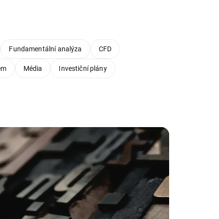
Fundamentální analýza
CFD
em
Média
Investiční plány