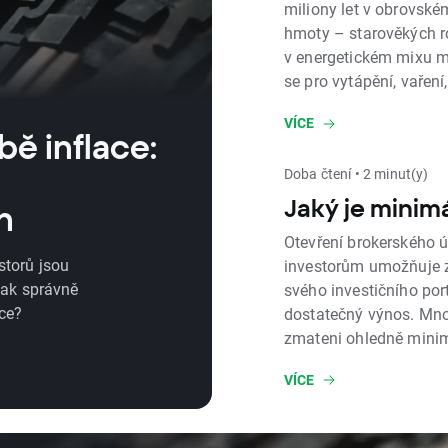
miliony let v obrovsk
hmoty – starověkých ro
v energetickém mixu m
se pro vytápění, vaření
chemikálií, hnojiv a má
VÍCE
bě inflace:
Doba čtení • 2 minut(y)
Jaký je minimá
h
Otevření brokerského ú
storů jsou
investorům umožňuje zí
Jak správně
svého investičního port
ace?
dostatečný výnos. Mnoz
zmateni ohledně minim
protože jednotlivé spo
VÍCE
upravenou. Mnohé bro
investování s pouhými 
vyžadují značný kapit