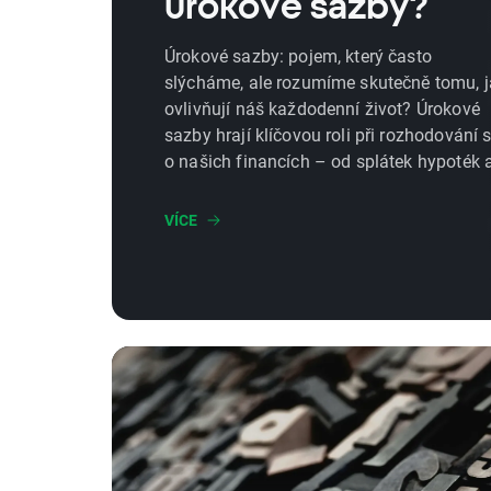
úrokové sazby?
Úrokové sazby: pojem, který často
slýcháme, ale rozumíme skutečně tomu, j
ovlivňují náš každodenní život? Úrokové
sazby hrají klíčovou roli při rozhodování 
o našich financích – od splátek hypoték 
po spořicí účty.
VÍCE