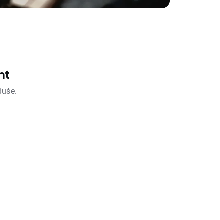
nt
duše.