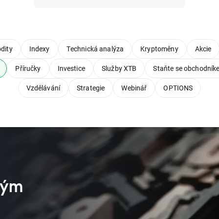
dity
Indexy
Technická analýza
Kryptoměny
Akcie
Příručky
Investice
Služby XTB
Staňte se obchodník
Vzdělávání
Strategie
Webinář
OPTIONS
vým