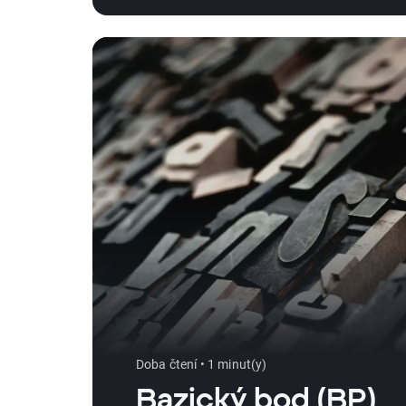
Doba čtení • 1 minut(y)
Bazický bod (BP)