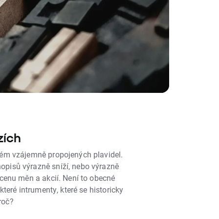
zích
tém vzájemně propojených plavidel.
opisů výrazně sníží, nebo výrazně
t cenu měn a akcií. Není to obecné
ěkteré intrumenty, které se historicky
roč?