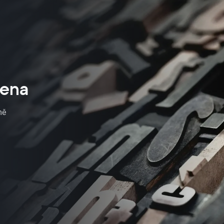
zabývat tím, jaký je m
pro klienty XTB.
cena
mě