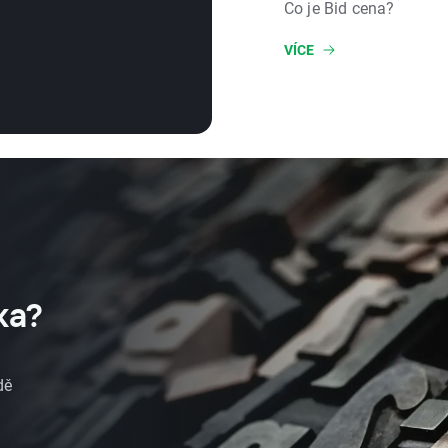
Co je Bid cena?
VÍCE
ka?
dě