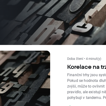
Doba čtení • 4 minut(y)
Korelace na tr
Finanční trhy jsou sys
Pokud se hodnota dluh
zvýší, může to ovlivni
pravidlo, ale existují n
pohybují v tandemu. P