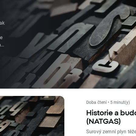
ak
se
až
Doba čtení • 5 minut(y)
Historie a bu
(NATGAS)
Surový zemní plyn těžen