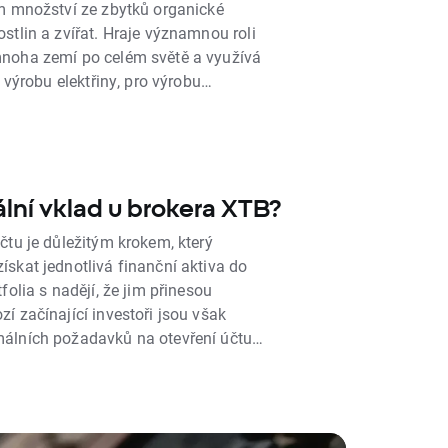
ém množství ze zbytků organické
stlin a zvířat. Hraje významnou roli
noha zemí po celém světě a využívá
, výrobu elektřiny, pro výrobu
 i další průmyslové využití.
lní vklad u brokera XTB?
čtu je důležitým krokem, který
skat jednotlivá finanční aktiva do
folia s nadějí, že jim přinesou
í začínající investoři jsou však
álních požadavků na otevření účtu,
lečnosti mají tuto problematiku různě
kerské společnosti umožnily snadné
několika dolary, zatímco jiné
ál. V tomto článku se budeme