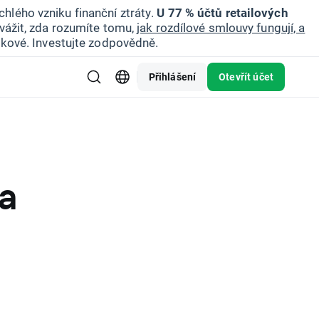
hlého vzniku finanční ztráty.
U 77 % účtů retailových
vážit, zda rozumíte tomu,
jak rozdílové smlouvy fungují, a
zikové. Investujte zodpovědně.
Přihlášení
Otevřít účet
a