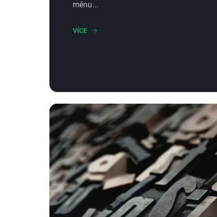
měnu...
VÍCE