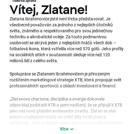
Tisková zpráva
Vítej, Zlatane!
Zlatana Ibrahimoviće jistě není třeba představovat. Je
všeobecně považován za jednoho z nejlepších útočníků
světa, známého a respektovaného pro svou jedinečnou
techniku a akrobatické voleje. Za touto podmanivou
osobností se skrývá jeden z nejlepších hráčů všech dob –
fotbalová ikona, která vstřelila více než 570 gólů. Jeho profily
na sociálních sítích v současnosti sleduje více než 120
milionů lidí z celého světa.
Spolupráce se Zlatanem Ibrahimovićem je přirozeným
rozšířením marketingové strategie XTB, která propojuje svět
profesionálních sportovců s oblastí investování a financí.
„Zlatanovo charisma, disciplína a energie dokonale
odpovídají podstatě XTB a jsem nadšený, že se připojil k XTB
jako náš nový globální ambasador značky. Zlatan se stal
jedním z nejlepších hráčů na světě díky tvrdé práci a
oddanosti. Je to podobná cesta, jakou jsme prošli my během
posledních 20 let. Z tohoto partnerství jsme opravdu nadšeni
Více