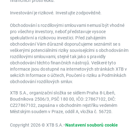
finančních prostředků.
Investování je rizikové. Investujte zodpovědně.
Obchodování s rozdílovými smlouvami nemusí být vhodné
pro všechny investory, neboť představuje vysoce
spekulativní a rizikovou investici. Před zahájením
obchodování Vám důrazně doporučujeme seznámit se s
veškerými potenciálními riziky souvisejícími s obchodováním
rozdílovými smlouvami, stejně tak jako s pravidly
obchodování těchto finančních nástrojů. Veškeré tyto
informace jsou dostupné na internetových stránkách XTB v
sekcích Informace o účtech, Poučení o riziku a Podmínkách
obchodování rozdílových smluv.
XTB S.A., organizační složka se sídlem Praha 8-Libeň,
Boudníkova 2506/3, PSČ 180 00, IČO: 27867102, DIČ:
CZ27867102, zapsána v obchodním rejstříku vedeném
Městským soudem v Praze, oddíl A, vložka č. 56720.
Copyright 2026 © XTB S.A.
•
Nastavení souborů cookie