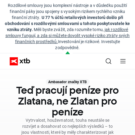
Rozdílové smlouvy jsou komplexní nástroje a v důsledku použití
finanční páky jsou spojeny s vysokým rizikem rychlého vzniku
finanční ztráty.
U 77 % účtů retailových investorů došlo při
obchodování s rozdílovými smlouvami u tohoto poskytovatele ke
vzniku ztráty.
Měli byste zvážit, zda rozumíte tomu,
jak rozdílové
smlouvy fungují, a zda si můžete dovolit vysoké riziko ztráty svých
finančních prostředků.
Investování je rizikové. Investujte
zodpovědně.
Ambasador značky XTB
Teď pracují peníze pro
Zlatana, ne Zlatan pro
peníze
Vytrvalost, houževnatost, touha neustále se
rozvíjet a dosahovat co nejlepších výsledků – to
jsou vlastnosti, které by měly charakterizovat jak