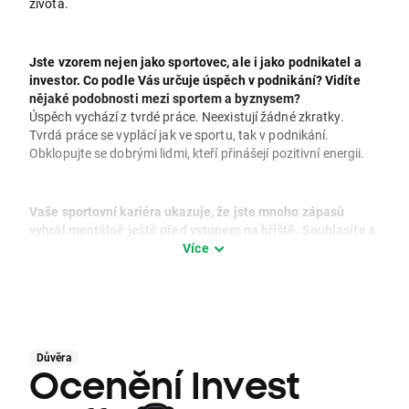
života.
Jste vzorem nejen jako sportovec, ale i jako podnikatel a
investor. Co podle Vás určuje úspěch v podnikání? Vidíte
nějaké podobnosti mezi sportem a byznysem?
Úspěch vychází z tvrdé práce. Neexistují žádné zkratky.
Tvrdá práce se vyplácí jak ve sportu, tak v podnikání.
Obklopujte se dobrými lidmi, kteří přinášejí pozitivní energii.
Vaše sportovní kariéra ukazuje, že jste mnoho zápasů
vyhrál mentálně ještě před vstupem na hřiště. Souhlasíte s
tím, že úspěch závisí na postoji?
Více
Absolutně souhlasím. Vaše myšlení a postoj jsou základem
Vašeho úspěchu. Každý člověk musí najít klíč k tomu, aby
dokázal tento postoj využít a dosáhl svého absolutního
maxima.
Důvěra
Ocenění Invest
Mnoho lidí se zdráhá otevřeně mluvit o financích. Myslíte
si, že diskuse o penězích je stále tabu?