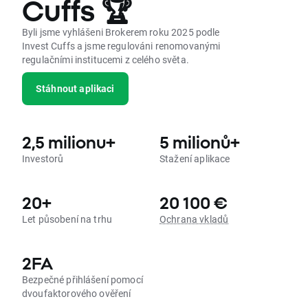
Cuffs 🏆
Řekl bych, že lidé by obecně měli být více otevření, zvídaví a
ochotní se navzájem pochopit. Finance mohou být citlivé
Byli jsme vyhlášeni Brokerem roku 2025 podle
téma, ale pokud se chceme v jejich správě zlepšit, je třeba o
Invest Cuffs a jsme regulováni renomovanými
nich otevřeně hovořit.
regulačními institucemi z celého světa.
Stáhnout aplikaci
Říká se, že mladí lidé se dostatečně nezabývají svou
finanční budoucností. Jak to vidíte Vy?
Pro mě je rozhodnutí jednoduché: pokud chcete v budoucnu
vlastnit důležité věci, musíte dělat to, co je k tomu potřeba.
2,5 milionu+
5 milionů+
Neexistují žádné zkratky při přípravě na finančně stabilní
Investorů
Stažení aplikace
budoucnost.
20+
20 100 €
Let působení na trhu
Ochrana vkladů
2FA
Bezpečné přihlášení pomocí
dvoufaktorového ověření