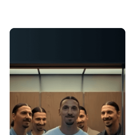
a jsme si jisti, že nám pomůže pozvednout naši značku na
novou úroveň.“ – řekl Omar Arnaout, generální ředitel XTB.
Legendární hráč bude tváří marketingových kampaní XTB a
bude podporovat různé investiční produkty dostupné na
online platformě a v mobilní aplikaci XTB. Na podzim roku
2024 se Zlatan objeví v reklamách představujících nový
positioning „Kde Vaše peníze pracují“, jehož cílem je odlišit
nabídku XTB od konkurence. Tím bude prezentováno
zaměření naší společnosti na uspokojování potřeb
jednotlivců, kteří usilují o to, aby jejich peníze pracovaly
efektivně, a to jak aktivně, tak pasivně.