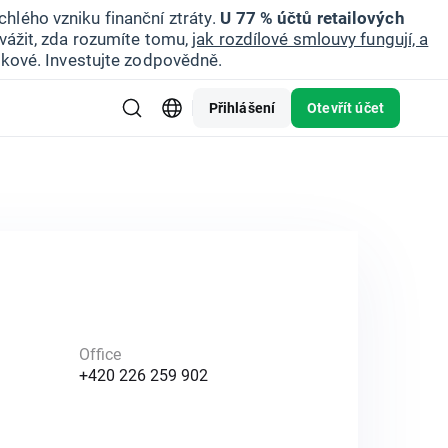
hlého vzniku finanční ztráty.
U 77 % účtů retailových
vážit, zda rozumíte tomu,
jak rozdílové smlouvy fungují, a
zikové. Investujte zodpovědně.
Přihlášení
Otevřít účet
Office
+420 226 259 902