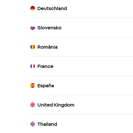
Deutschland
Slovensko
România
France
España
United Kingdom
Thailand