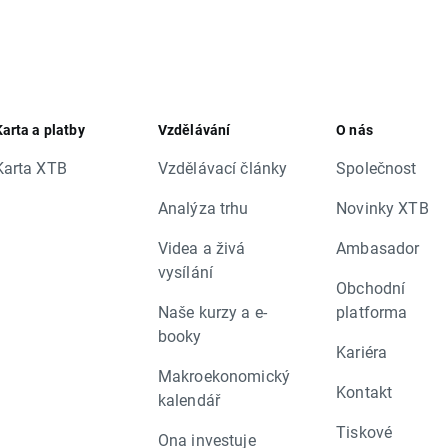
Karta a platby
Vzdělávání
O nás
Karta XTB
Vzdělávací články
Společnost
Analýza trhu
Novinky XTB
Videa a živá
Ambasador
vysílání
Obchodní
Naše kurzy a e-
platforma
booky
Kariéra
Makroekonomický
Kontakt
kalendář
Tiskové
Ona investuje