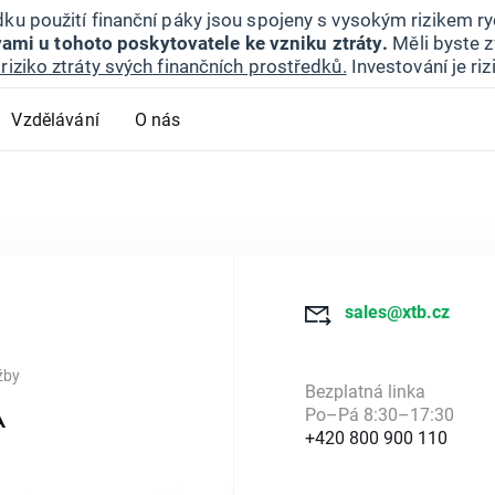
ku použití finanční páky jsou spojeny s vysokým rizikem ryc
ami u tohoto poskytovatele ke vzniku ztráty.
Měli byste z
riziko ztráty svých finančních prostředků.
Investování je ri
Vzdělávání
O nás
sales@xtb.cz
žby
Bezplatná linka
Po–Pá 8:30–17:30
A
+420 800 900 110