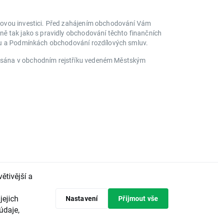
ikovou investici. Před zahájením obchodování Vám
ně tak jako s pravidly obchodování těchto finančních
iku a Podmínkách obchodování rozdílových smluv.
apsána v obchodním rejstříku vedeném Městským
ětivější a
jejich
Nastavení
Přijmout vše
údaje,