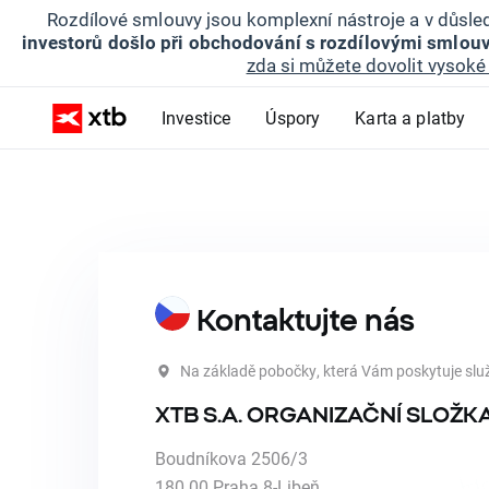
Rozdílové smlouvy jsou komplexní nástroje a v důsled
investorů došlo při obchodování s rozdílovými smlouv
zda si můžete dovolit vysoké 
Investice
Úspory
Karta a platby
Kontaktujte nás
Na základě pobočky, která Vám poskytuje slu
XTB S.A. ORGANIZAČNÍ SLOŽK
Boudníkova 2506/3
180 00 Praha 8-Libeň