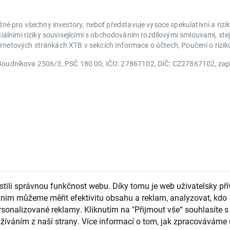
é pro všechny investory, neboť představuje vysoce spekulativní a riz
lními riziky souvisejícími s obchodováním rozdílovými smlouvami, stej
ternetových stránkách XTB v sekcích Informace o účtech, Poučení o riz
ň, Boudníkova 2506/3, PSČ 180 00, IČO: 27867102, DIČ: CZ27867102, z
ili správnou funkčnost webu. Díky tomu je web uživatelsky přív
nim můžeme měřit efektivitu obsahu a reklam, analyzovat, kdo
sonalizované reklamy. Kliknutím na "Přijmout vše“ souhlasíte s 
žíváním z naší strany. Více informací o tom, jak zpracováváme 