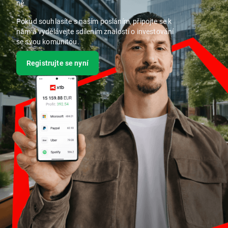
ně.
Pokud souhlasíte s naším posláním, připojte se k
nám a vydělávejte sdílením znalostí o investování
se svou komunitou.
Registrujte se nyní