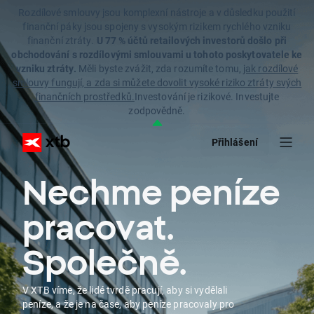
Rozdílové smlouvy jsou komplexní nástroje a v důsledku použití
finanční páky jsou spojeny s vysokým rizikem rychlého vzniku
finanční ztráty.
U 77 % účtů retailových investorů došlo při
obchodování s rozdílovými smlouvami u tohoto poskytovatele ke
vzniku ztráty.
Měli byste zvážit, zda rozumíte tomu,
jak rozdílové
smlouvy fungují, a zda si můžete dovolit vysoké riziko ztráty svých
finančních prostředků.
Investování je rizikové. Investujte
zodpovědně.
Přihlášení
Nechme peníze
pracovat.
Společně.
V XTB víme, že lidé tvrdě pracují, aby si vydělali
peníze, a že je na čase, aby peníze pracovaly pro