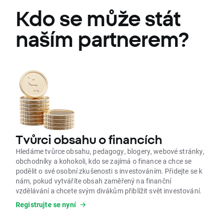
активно využívá a je spokojené.
Kdo se může stát
Velmi oceňuji i pravidelné vzdělávací
kampaně a jejich pozitivní dopad.
naším partnerem?
Proto XTB doporučuji jako partnera i
investiční řešení.
Tvůrci obsahu o financích
Hledáme tvůrce obsahu, pedagogy, blogery, webové stránky,
obchodníky a kohokoli, kdo se zajímá o finance a chce se
podělit o své osobní zkušenosti s investováním. Přidejte se k
nám, pokud vytváříte obsah zaměřený na finanční
vzdělávání a chcete svým divákům přiblížit svět investování.
Registrujte se nyní