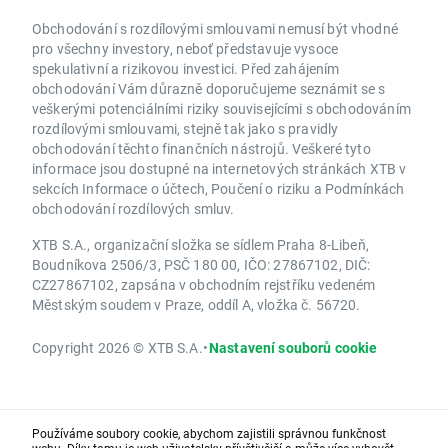
Obchodování s rozdílovými smlouvami nemusí být vhodné
pro všechny investory, neboť představuje vysoce
spekulativní a rizikovou investici. Před zahájením
obchodování Vám důrazně doporučujeme seznámit se s
veškerými potenciálními riziky souvisejícími s obchodováním
rozdílovými smlouvami, stejně tak jako s pravidly
obchodování těchto finančních nástrojů. Veškeré tyto
informace jsou dostupné na internetových stránkách XTB v
sekcích Informace o účtech, Poučení o riziku a Podmínkách
obchodování rozdílových smluv.
XTB S.A., organizační složka se sídlem Praha 8-Libeň,
Boudníkova 2506/3, PSČ 180 00, IČO: 27867102, DIČ:
CZ27867102, zapsána v obchodním rejstříku vedeném
Městským soudem v Praze, oddíl A, vložka č. 56720.
Copyright 2026 © XTB S.A.
•
Nastavení souborů cookie
Používáme soubory cookie, abychom zajistili správnou funkčnost