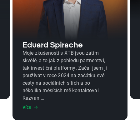
Eduard Spirache
Moje zkušenosti s XTB jsou zatím
skvělé, a to jak z pohledu partnerství,
tak investiční platformy. Začal jsem ji
používat v roce 2024 na začátku své
cesty na sociálních sítích a po
několika měsících mě kontaktoval
Razvan.
Za poslední dva roky se XTB ukázalo
Více
jako jeden z nejlepších partnerů:
mám tvůrčí svobodu, vždy dostanu
podporu a platby chodí včas každý
měsíc. Moje publikum platformu