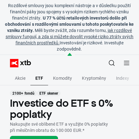
Rozdílové smlouvy jsou komplexní nástroje a v důsledku použití
finanční páky jsou spojeny s vysokým rizikem rychlého vzniku
finanční ztráty.
U 77 % účtů retailových investorů došlo při
obchodování s rozdílovými smlouvami u tohoto poskytovatele ke
vzniku ztráty.
Měli byste zvážit, zda rozumíte tomu,
jak rozdílové
smlouvy fungují, a zda si můžete dovolit vysoké riziko ztráty svých
finančních prostředků.
Investování je rizikové. Investujte
zodpovědně.
Akcie
ETF
Komodity
Kryptoměny
Indexy
2100+ fondů
ETF skener
Investice do ETF s 0%
poplatky
Nakupujte své oblíbené ETF a využijte 0% poplatky
při měsíčním obratu do 100 000 EUR.*