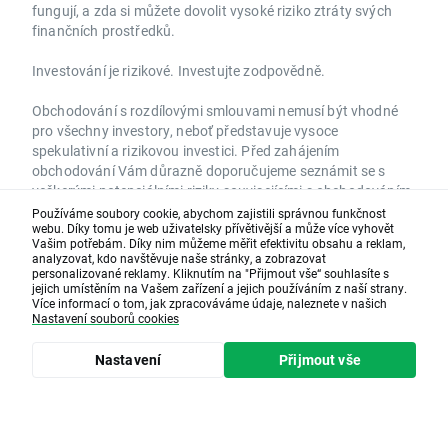
fungují, a zda si můžete dovolit vysoké riziko ztráty svých
finančních prostředků.
Investování je rizikové. Investujte zodpovědně.
Obchodování s rozdílovými smlouvami nemusí být vhodné
pro všechny investory, neboť představuje vysoce
spekulativní a rizikovou investici. Před zahájením
obchodování Vám důrazně doporučujeme seznámit se s
veškerými potenciálními riziky souvisejícími s obchodováním
rozdílovými smlouvami, stejně tak jako s pravidly
Používáme soubory cookie, abychom zajistili správnou funkčnost
webu. Díky tomu je web uživatelsky přívětivější a může více vyhovět
obchodování těchto finančních nástrojů. Veškeré tyto
Vašim potřebám. Díky nim můžeme měřit efektivitu obsahu a reklam,
informace jsou dostupné na internetových stránkách XTB v
analyzovat, kdo navštěvuje naše stránky, a zobrazovat
sekcích Informace o účtech, Poučení o riziku a Podmínkách
personalizované reklamy. Kliknutím na "Přijmout vše“ souhlasíte s
jejich umístěním na Vašem zařízení a jejich používáním z naší strany.
obchodování rozdílových smluv.
Více informací o tom, jak zpracováváme údaje, naleznete v našich
Nastavení souborů cookies
XTB S.A., organizační složka se sídlem Praha 8-Libeň,
Boudníkova 2506/3, PSČ 180 00, IČO: 27867102, DIČ:
Nastavení
Přijmout vše
CZ27867102, zapsána v obchodním rejstříku vedeném
Městským soudem v Praze, oddíl A, vložka č. 56720.
Copyright 2026 © XTB S.A.
•
Nastavení souborů cookie