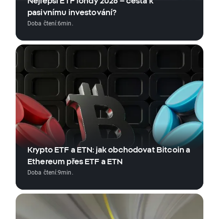
Nejlepší ETF fondy 2026 – cesta k
pasivnímu investování?
Doba čtení:
6
min.
Krypto ETF a ETN: jak obchodovat Bitcoin a
Ethereum přes ETF a ETN
Doba čtení:
9
min.