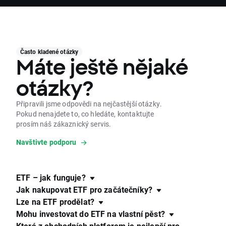
Často kladené otázky
Máte ještě nějaké
otázky?
Připravili jsme odpovědi na nejčastější otázky.
Pokud nenajdete to, co hledáte, kontaktujte
prosím náš zákaznický servis.
Navštivte podporu
ETF – jak funguje?
Jak nakupovat ETF pro začátečníky?
Lze na ETF prodělat?
Mohu investovat do ETF na vlastní pěst?
Která z obchodních platforem je nejlepší pro