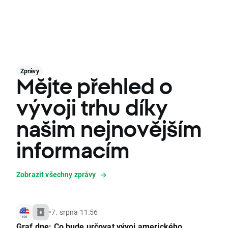
Zprávy
Mějte přehled o
vývoji trhu díky
našim nejnovějším
informacím
Zobrazit všechny zprávy
•
7. srpna 11:56
Graf dne: Co bude určovat vývoj amerického