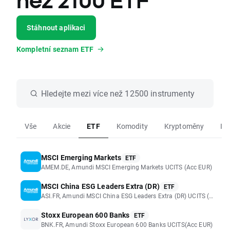
než 2100 ETF
Stáhnout aplikaci
Kompletní seznam ETF
Hledejte mezi více než 12500 instrumenty
Vše
Akcie
ETF
Komodity
Kryptoměny
In
MSCI Emerging Markets
ETF
AMEM.DE, Amundi MSCI Emerging Markets UCITS (Acc EUR)
MSCI China ESG Leaders Extra (DR)
ETF
ASI.FR, Amundi MSCI China ESG Leaders Extra (DR) UCITS (Acc EUR)
Stoxx European 600 Banks
ETF
BNK.FR, Amundi Stoxx European 600 Banks UCITS(Acc EUR)