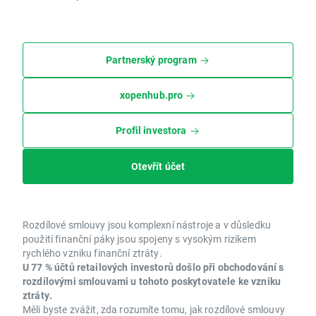
Partnerský program
xopenhub.pro
Profil investora
Otevřít účet
Rozdílové smlouvy jsou komplexní nástroje a v důsledku
použití finanční páky jsou spojeny s vysokým rizikem
rychlého vzniku finanční ztráty.
U 77 % účtů retailových investorů došlo při obchodování s
rozdílovými smlouvami u tohoto poskytovatele ke vzniku
ztráty.
Měli byste zvážit, zda rozumíte tomu, jak rozdílové smlouvy