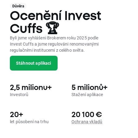
Důvěra
Ocenění Invest
Cuffs 🏆
Byli jsme vyhlášeni Brokerem roku 2025 podle
Invest Cuffs a jsme regulováni renomovanými
regulačními institucemi z celého světa.
Stáhnout aplikaci
2,5 milionu+
5 milionů+
Investorů
Stažení aplikace
20+
20 100 €
let působení na trhu
Ochrana vkladů