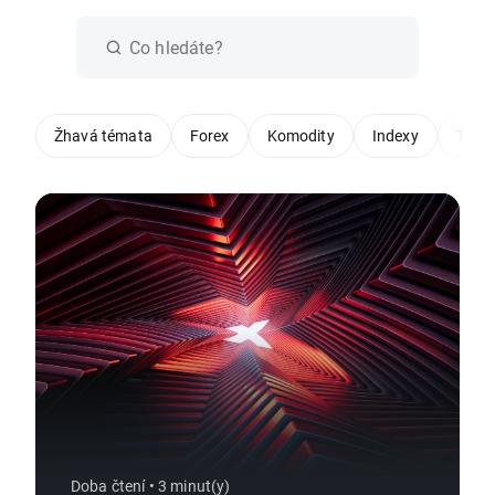
Žhavá témata
Forex
Komodity
Indexy
Techn
Doba čtení • 3 minut(y)