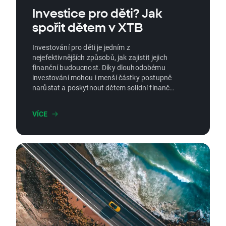
Investice pro děti? Jak
spořit dětem v XTB
Investování pro děti je jedním z
nejefektivnějších způsobů, jak zajistit jejich
finanční budoucnost. Díky dlouhodobému
investování mohou i menší částky postupně
narůstat a poskytnout dětem solidní finanční
základ do dospělosti. Tento článek vám
ukáže, jak začít, jaké investiční nástroje využít
VÍCE
a proč je XTB ideální platformou pro tento
účel.