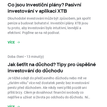
Co jsou Investiční plány? Pasivní
investování v aplikaci XTB
Dlouhodobé investování může být způsobem, jak spořit
peníze a budovat bohatství. Investiční plány XTB jsou
tu proto, aby investování bylo intuitivní, levnější a
efektivní. Pojďme se na ně podívat.
VÍCE
Doba čtení • 13 minut(y)
Jak šetřit na důchod? Tipy pro úspěšné
investování do důchodu
Je těžké odejít do předčasného důchodu nebo mít ve
„zlatém věku“ více než dostatek peněz bez investování
peněz před důchodem. Ale nikdy není příliš pozdě ani
příliš brzy. Cílem je dosáhnout finanční svobody co
nejdříve a užívat si života po odchodu do důchodu. Níže
najdete základní pravidla a kroky, jak začít.
VÍCE