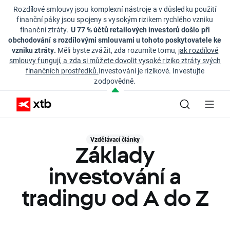
Rozdílové smlouvy jsou komplexní nástroje a v důsledku použití
finanční páky jsou spojeny s vysokým rizikem rychlého vzniku
finanční ztráty.
U 77 % účtů retailových investorů došlo při
obchodování s rozdílovými smlouvami u tohoto poskytovatele ke
vzniku ztráty.
Měli byste zvážit, zda rozumíte tomu,
jak rozdílové
smlouvy fungují, a zda si můžete dovolit vysoké riziko ztráty svých
finančních prostředků.
Investování je rizikové. Investujte
zodpovědně.
Vzdělávací články
Základy
investování a
tradingu od A do Z