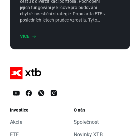
cestu k diverzifikaci portfolia. Pochopení
jejich fungování je klíčové pro budování
chytré investiční strategie. Popularita ETF v
posledních letech prudce vzrostla. Tyto
investiční nástroje si získaly oblibu díky své
jednoduchosti, efektivitě a široké škále
VÍCE
možností. Pokud se zajímáte o pasivní
investování nebo budování dlouhodobého
portfolia, ETF by mohly být ideální volbou
právě pro Vás.
Investice
O nás
Akcie
Společnost
ETF
Novinky XTB