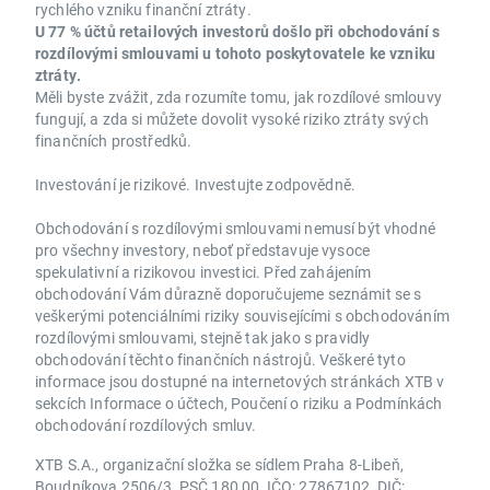
rychlého vzniku finanční ztráty.
U 77 % účtů retailových investorů došlo při obchodování s
rozdílovými smlouvami u tohoto poskytovatele ke vzniku
ztráty.
Měli byste zvážit, zda rozumíte tomu, jak rozdílové smlouvy
fungují, a zda si můžete dovolit vysoké riziko ztráty svých
finančních prostředků.
Investování je rizikové. Investujte zodpovědně.
Obchodování s rozdílovými smlouvami nemusí být vhodné
pro všechny investory, neboť představuje vysoce
spekulativní a rizikovou investici. Před zahájením
obchodování Vám důrazně doporučujeme seznámit se s
veškerými potenciálními riziky souvisejícími s obchodováním
rozdílovými smlouvami, stejně tak jako s pravidly
obchodování těchto finančních nástrojů. Veškeré tyto
informace jsou dostupné na internetových stránkách XTB v
sekcích Informace o účtech, Poučení o riziku a Podmínkách
obchodování rozdílových smluv.
XTB S.A., organizační složka se sídlem Praha 8-Libeň,
Boudníkova 2506/3, PSČ 180 00, IČO: 27867102, DIČ: