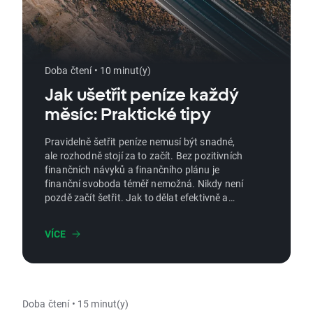
Doba čtení • 10 minut(y)
Jak ušetřit peníze každý
měsíc: Praktické tipy
Pravidelně šetřit peníze nemusí být snadné,
ale rozhodně stojí za to začít. Bez pozitivních
finančních návyků a finančního plánu je
finanční svoboda téměř nemožná. Nikdy není
pozdě začít šetřit. Jak to dělat efektivně a
pravidelně, aniž byste obětovali štěstí a
kvalitu života?
VÍCE
Doba čtení • 15 minut(y)