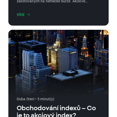
zalistovaných na německé burze. Akciové
indexy reprezentují celý akciový trh a
zaznamenávají tržní změny v čase.
VÍCE
Doba čtení • 5 minut(y)
Obchodování indexů – Co
je to akciový index?