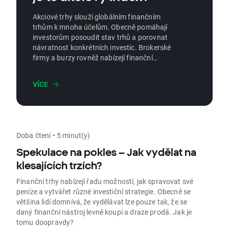
Akciové trhy slouží globálním finančním
trhům k mnoha účelům. Obecně pomáhají
investorům posoudit stav trhů a porovnat
návratnost konkrétních investic. Brokerské
firmy a burzy rovněž nabízejí finanční
nástroje, které odrážejí cenové pohyby
určitých referenčních hodnot vlastního
VÍCE
kapitálu. Díky tomu jsou indexy rozhodující
nejen kvůli jejich informační roli, ale také díky
jejich investičním účelům. V tomto článku se
pokusíme vysvětlit, co jsou akciové indexy a
jak je můžete využít při investování na
Doba čtení • 5 minut(y)
akciovém trhu.
Spekulace na pokles – Jak vydělat na
klesajících trzích?
Finanční trhy nabízejí řadu možností, jak spravovat své
peníze a vytvářet různé investiční strategie. Obecně se
většina lidí domnívá, že vydělávat lze pouze tak, že se
daný finanční nástroj levně koupí a draze prodá. Jak je
tomu doopravdy?