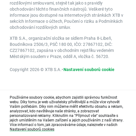
rozdílovými smlouvami, stejně tak jako s pravidly
obchodování těchto finančních nástrojů. Veškeré tyto
informace jsou dostupné na internetových stránkách XTB v
sekcích Informace o účtech, Poučení o riziku a Podmínkách
obchodování rozdílových smluv.
XTB S.A., organizační složka se sídlem Praha 8-Libeň,
Boudníkova 2506/3, PSČ 180 00, IČO: 27867102, DIČ:
CZ27867102, zapsána v obchodním rejstříku vedeném
Městským soudem v Praze, oddíl A, vložka č. 56720.
Copyright 2026 © XTB S.A.
•
Nastavení souborů cookie
Používáme soubory cookie, abychom zajistili správnou funkčnost
webu. Díky tomu je web uživatelsky přívětivější a může více vyhovět
Vašim potřebám. Díky nim můžeme měřit efektivitu obsahu a reklam,
analyzovat, kdo navštěvuje naše stránky, a zobrazovat
personalizované reklamy. Kliknutím na "Přijmout vše“ souhlasíte s
jejich umístěním na Vašem zařízení a jejich používáním z naší strany.
Více informací o tom, jak zpracováváme údaje, naleznete v našich
Nastavení souborů cookies