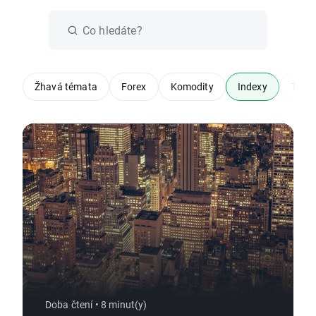
Žhavá témata
Forex
Komodity
Indexy
Techn
Doba čtení • 8 minut(y)