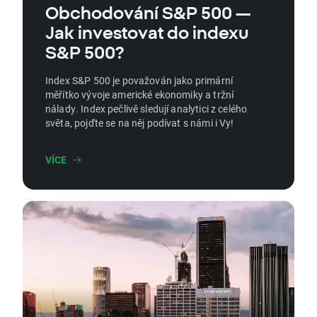
Obchodování S&P 500 —
Jak investovat do indexu
S&P 500?
Index S&P 500 je považován jako primární
měřítko vývoje americké ekonomiky a tržní
nálady. Index pečlivě sledují analytici z celého
světa, pojďte se na něj podívat s námi i Vy!
VÍCE