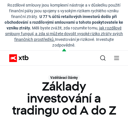
Rozdílové smlouvy jsou komplexní nástroje a v důsledku použití
finanční páky jsou spojeny s vysokým rizikem rychlého vzniku
finanční ztráty.
U 77 % účtů retailových investorů došlo při
obchodování s rozdílovými smlouvami u tohoto poskytovatele ke
vzniku ztráty.
Měli byste zvážit, zda rozumíte tomu,
jak rozdílové
smlouvy fungují, a zda si můžete dovolit vysoké riziko ztráty svých
finančních prostředků.
Investování je rizikové. Investujte
zodpovědně.
Vzdělávací články
Základy
investování a
tradingu od A do Z