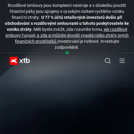
Rozdílové smlouvy jsou komplexní nástroje a v důsledku použití
finanční páky jsou spojeny s vysokým rizikem rychlého vzniku
finanční ztráty.
U 77 % účtů retailových investorů došlo při
obchodování s rozdílovými smlouvami u tohoto poskytovatele ke
vzniku ztráty.
Měli byste zvážit, zda rozumíte tomu,
jak rozdílové
smlouvy fungují, a zda si můžete dovolit vysoké riziko ztráty svých
finančních prostředků.
Investování je rizikové. Investujte
zodpovědně.