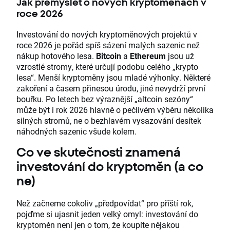
Jak přemýšlet o nových kryptoměnách v
roce 2026
Investování do nových kryptoměnových projektů v
roce 2026 je pořád spíš sázení malých sazenic než
nákup hotového lesa.
Bitcoin
a
Ethereum
jsou už
vzrostlé stromy, které určují podobu celého „krypto
lesa“. Menší kryptoměny jsou mladé výhonky. Některé
zakoření a časem přinesou úrodu, jiné nevydrží první
bouřku. Po letech bez výraznější „altcoin sezóny“
může být i rok 2026 hlavně o pečlivém výběru několika
silných stromů, ne o bezhlavém vysazování desítek
náhodných sazenic všude kolem.
Co ve skutečnosti znamená
investování do kryptoměn (a co
ne)
Než začneme cokoliv „předpovídat“ pro příští rok,
pojďme si ujasnit jeden velký omyl: investování do
kryptoměn není jen o tom, že koupíte nějakou