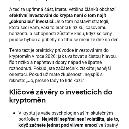
A teď ta upřímná část, kterou většina článků obchází:
efektivní investování do krypta není o tom najít
„dokonalou“ investici
. Je o tom nastavit strategii,
která sedí vám, vaší toleranci k riziku, časovému
horizontu a schopnosti zůstat v klidu, když se ceny
prudce hýbou a příběhy na trhu se mění ze dne na den.
Tento text je praktický průvodce investováním do
kryptoměn v roce 2026: jak uvažovat s čistou hlavou,
řídit riziko a nepřetavit dobrý nápad ve špatné
rozhodnutí. Pokud jste začátečník, získáte jasnější
orientaci. Pokud už máte zkušenosti, nejspíš si
řeknete: „Jo, přesně tady to lidé kazí.“
Klíčové závěry o investicích do
kryptoměn
V kryptu je vaše psychologie vaším skutečným
portfoliem.
Největší nepřítel není volatilita, ale to,
když začnete jednat pod vlivem emocí
ve špatný