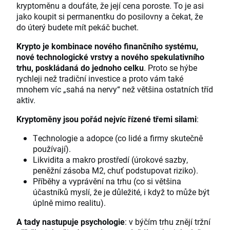
kryptoměnu a doufáte, že její cena poroste. To je asi
jako koupit si permanentku do posilovny a čekat, že
do úterý budete mít pekáč buchet.
Krypto je kombinace nového finančního systému,
nové technologické vrstvy a nového spekulativního
trhu, poskládaná do jednoho celku
. Proto se hýbe
rychleji než tradiční investice a proto vám také
mnohem víc „sahá na nervy“ než většina ostatních tříd
aktiv.
Kryptoměny jsou pořád nejvíc řízené třemi silami
:
Technologie a adopce (co lidé a firmy skutečně
používají).
Likvidita a makro prostředí (úrokové sazby,
peněžní zásoba M2, chuť podstupovat riziko).
Příběhy a vyprávění na trhu (co si většina
účastníků myslí, že je důležité, i když to může být
úplně mimo realitu).
A tady nastupuje psychologie
: v býčím trhu znějí tržní