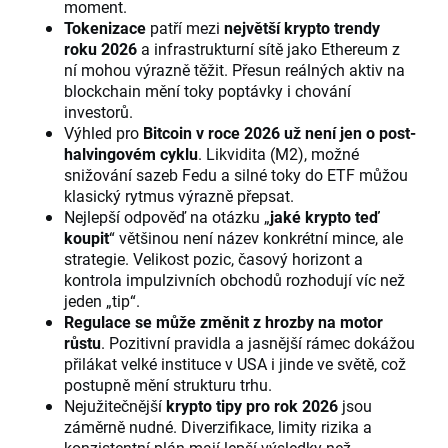
moment.
Tokenizace
patří mezi
největší krypto trendy
roku 2026
a infrastrukturní sítě jako Ethereum z
ní mohou výrazně těžit. Přesun reálných aktiv na
blockchain mění toky poptávky i chování
investorů.
Výhled pro
Bitcoin v roce 2026 už není jen o post-
halvingovém cyklu
. Likvidita (M2), možné
snižování sazeb Fedu a silné toky do ETF můžou
klasický rytmus výrazně přepsat.
Nejlepší odpověď na otázku „
jaké krypto teď
koupit
“ většinou není název konkrétní mince, ale
strategie. Velikost pozic, časový horizont a
kontrola impulzivních obchodů rozhodují víc než
jeden „tip“.
Regulace se může změnit z hrozby na motor
růstu
. Pozitivní pravidla a jasnější rámec dokážou
přilákat velké instituce v USA i jinde ve světě, což
postupně mění strukturu trhu.
Nejužitečnější
krypto tipy pro rok 2026
jsou
záměrně nudné. Diverzifikace, limity rizika a
konzistentní plán mají lepší výsledky než