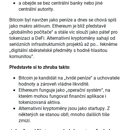
a obejde se bez centrální banky nebo jiné
centrální autority.
Bitcoin byl navržen jako peníze a dnes se chová spíš
jako makro aktivum. Ethereum je blíž představě
„globálního počítače“ a stále víc slouží jako páteř pro
tokenizaci a DeFi. Alternativní kryptoměny sahají od
seriózních infrastrukturních projektů až po… řekněme
„digitální sběratelské předměty s hodně hlasitou
komunitou“.
Představte si to zhruba takto
:
Bitcoin je kandidát na „tvrdé peníze“ a uchovatele
hodnoty a zároveň vládne likviditě.
Ethereum funguje jako „operační systém“, na
kterém mohou fungovat finanční aplikace i
tokenizovaná aktiva.
Alternativní kryptoměny jsou jako startupy. Z
některých se stanou obři, mnoho dalších tiše
zmizí.