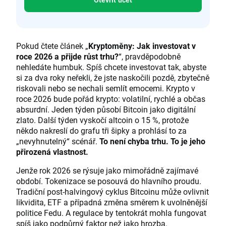
Pokud čtete článek „
Kryptoměny: Jak investovat v
roce 2026 a přijde růst trhu?
“, pravděpodobně
nehledáte humbuk. Spíš chcete investovat tak, abyste
si za dva roky neřekli, že jste naskočili pozdě, zbytečně
riskovali nebo se nechali semlít emocemi. Krypto v
roce 2026 bude pořád krypto: volatilní, rychlé a občas
absurdní. Jeden týden působí Bitcoin jako digitální
zlato. Další týden vyskočí altcoin o 15 %, protože
někdo nakreslí do grafu tři šipky a prohlásí to za
„nevyhnutelný“ scénář.
To není chyba trhu. To je jeho
přirozená vlastnost.
Jenže rok 2026 se rýsuje jako mimořádně zajímavé
období. Tokenizace se posouvá do hlavního proudu.
Tradiční post-halvingový cyklus Bitcoinu může ovlivnit
likvidita, ETF a případná změna směrem k uvolněnější
politice Fedu. A regulace by tentokrát mohla fungovat
spíš jako podpůrný faktor než jako hrozba.