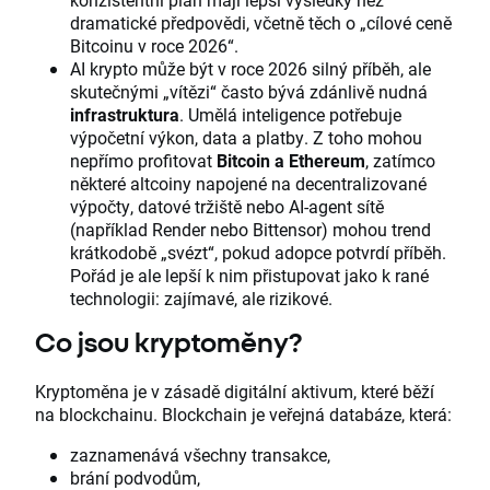
dramatické předpovědi, včetně těch o „cílové ceně
Bitcoinu v roce 2026“.
AI krypto může být v roce 2026 silný příběh, ale
skutečnými „vítězi“ často bývá zdánlivě nudná
infrastruktura
. Umělá inteligence potřebuje
výpočetní výkon, data a platby. Z toho mohou
nepřímo profitovat
Bitcoin a Ethereum
, zatímco
některé altcoiny napojené na decentralizované
výpočty, datové tržiště nebo AI-agent sítě
(například Render nebo Bittensor) mohou trend
krátkodobě „svézt“, pokud adopce potvrdí příběh.
Pořád je ale lepší k nim přistupovat jako k rané
technologii: zajímavé, ale rizikové.
Co jsou kryptoměny?
Kryptoměna je v zásadě digitální aktivum, které běží
na blockchainu. Blockchain je veřejná databáze, která:
zaznamenává všechny transakce,
brání podvodům,