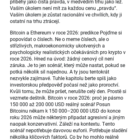
příběhy jako čistá pravda, v medvědím trhu jako lež.
Vaším úkolem není mít za každou cenu „pravdu“.
Vaším úkolem je zůstat racionální ve chvílích, kdy ji
ostatní na trhu ztrácejí.
Bitcoin a Ethereum v roce 2026: predikce Pojďme si popovídat o číslech. Ne o meme číslech, ale o střízlivých, makroekonomicky ukotvených a psychologicky realistických očekáváních pro krypto v roce 2026. Hned na úvod: žádný cenový cíl není záruka. Je to jen scénář, který může nastat, pokud se potká několik sil najednou. A ty jsou tentokrát nezvykle zajímavé. Tuhle kapitolu berte spíš jako investorskou předpověď počasí než jako proroctví. Kvůli tomu, že může pršet, nerušíte celý den. Prostě si vezmete deštník. Bitcoin v roce 2026: proč je pásmo 150 000 až 200 000 USD reálný scénář Posun Bitcoinu někam k 150 000–200 000 USD do konce roku 2026 může některým připadat agresivní a jiným naopak konzervativní. Záleží na kontextu. Tento scénář nepotřebuje davovou euforii. Potřebuje sladění několika klíčových faktorů. Co by ho mohlo reálně přiblížit: 1. Silné akciové trhy často vytahují Bitcoin nahoru se zpožděním Bitcoin je čím dál víc navázaný na chuť investorů podstupovat riziko, hlavně v prostředí zvýšené likvidity. Pokud akcie zůstanou silné, nebo v průběhu příštího roku výrazněji ožijí, Bitcoin z toho často těží jako: rizikovější makro aktivum s vyšší citlivostí na trh, prvek diverzifikace v portfoliu, a stále častěji strategická složka portfolia přes ETF. Jakmile investoři začnou vnímat akcie jako „dostatečně bezpečné“, část kapitálu začne hledat možnost vyššího zhodnocení. Bitcoin tuto roli umí velmi dobře naplnit. 2. Slabší americký dolar mění pravidla hry Měkčí, slabší dolar historicky podporuje zejména: komodity, rozvíjející se trhy, a vzácná aktiva, která se obchodují globálně. Bitcoin do téhle skupiny dobře zapadá. Pokud fiskální tlak, zadlužení nebo rozhodnutí v oblasti hospodářské politiky stáhnou dolar níž, Bitcoin bude těžit. Opírá se o jednoduchou matematiku nabídky a poptávky. 3. Růst globální peněžní zásoby (M2) živí inflaci aktiv Likvidita je pro trhy něco jako kyslík. Pokud bude globální peněžní zásoba do roku 2026 dál růst, ať už přes snižování sazeb, stabilizaci bilancí centrálních bank nebo různé formy uvolňování podmínek, tvrdá aktiva mají tendenci přeceňovat se výš. Bitcoin opakovaně ukázal, že na změny likvidity reaguje velmi citlivě. 4. Uvolněnější Fed po Powellovi může hrát větší roli, než si investoři myslí Trhy nečekají na to, až se politika skutečně změní. Obchodují očekávání. Případný posun ve vedení Fedu směrem k růstu více nakloněnému, uvolněnějšímu nastavení, například v rámci administrativy podporované Donaldem Trumpem a ekonomů typu Kevina Hassetta, může posílit přesvědčení, že: finanční stres bude řešen podporou, agresivní utahování měnové politiky je politicky nákladné, a likvidita bude v případě problémů chráněna. Už samotná tahle víra dokáže vytlačit riziková aktiva výš. A Bitcoin v prostředí takového „Fed putu“ prosperuje. 5. Regulace jako podpora, ne hrozba Jasnější regulace v USA snižuje bariéry pro: penzijní fondy, investiční fondy, firmy, a konzervativnější správce majetku. Bitcoin pak začíná méně připomínat „rebelské“ aktivum a víc digitální nástroj pro makro expozici. Tenhle posun vnímání je důležitý. Shrnutí pro Bitcoin v roce 2026 Cenové pásmo 150 000–200 000 USD na konci roku je realistický scénář, pokud se likvidita uvolní, akciové trhy budou spolupracovat a regulace zůstane spíš podpůrná než restriktivní. Volatilita přitom bude prudká a propady ostré. Strukturální poptávka po Bitcoinu ale vypadá silnější než v předchozích cyklech. Ethereum v roce 2026: proč může být cílem 6 000 USD Příběh Etherea je podobný jako u Bitcoinu, ale v několika bodech se liší. Bitcoin je především o penězích a makru. Ethereum je o používání, infrastruktuře a vzácnosti, která vzniká aktivitou v síti. V druhé polovině cyklu (který začal v prosinci 2023) může Ethereum růst i rychleji než Bitcoin. Podobně to proběhlo v býčích cyklech v letech 2017 a 2021. Na tomhle rozdílu záleží. 1. Tokenizace je „domácí hřiště“ Etherea Tokenizace fondů, dluhopisů, privátních úvěrů a vypořádacích vrstev neprobíhá na řetězcích, které stojí jen na rozruchu. Děje se tam, kde: jsou vývojáři, instituce se cítí relativně komfortně, existují nástroje, infrastruktura a ekosystém. Ethereum z tohoto trendu těží přímo, i když si toho drobní investoři často moc nevšímají. Jde o jeden z nejdůležitějších kryptoměnových trendů roku 2026 a záměrně nepůsobí „okázale“. 2. On-chain aktivita posiluje efekt pálení poplatků Mechanismus pálení poplatků na Ethereu (EIP-1559) už není jen teorie na papíře. Když: roste objem transakcí v síti, přidává se aktivita v DeFi, tokenizace nabírá na objemu, růst nabídky ETH se zpomaluje, nebo se při vyšší aktivitě může krátkodobě otočit i do záporu. To není marketingový příběh, ale jednoduchá nabídka a poptávka. Pokud bude aktivita v roce 2026 zvýšená, Ethereum si tiše buduje tlak na vzácnost, ne přes titulky, ale přes počty. 3. Příliv kapitálu do ETF mění profil poptávky Ethereum ETF přidávají: strukturální poptávku, dlouhodobější držitele, méně „emocionální“ kapitál. Volatilitu to z trhu neodstraňuje, ale mění to skladbu investorů – kdo nakupuje a z jakého důvodu. Stabilnější příliv peněz spojený s omezenější nabídkou je silná kombinace. 4. Firmy začínají Ethereum postupně hromadit Jde o nenápadný, ale podstatný posun. Některé společnosti začínají Ethereum vnímat ne jen jako spekulativní aktivum, ale jako: expozici na infrastrukturu, dlouhodobou digitální komoditu, strategickou rezervu svázanou s aktivitou ve Web3. Jména typu BitMine naznačují změnu způsobu uvažování. Ne všichni se přidají, ale někdo musí být první. 5. Ethereum nepotřebuje mánii, aby přecenilo svou hodnotu Ethereum nepotřebuje nadšení davu drobných investorů, aby šlo s cenou výš. Potřebuje hlavně: trvale vysoké využívání sítě, komfort institucí, a čas. V takovém prostředí není hladina kolem 6 000 USD za ETH v roce 2026 agresivní scénář, ale spíš odraz střední úrovně adopce a stabilní poptávky. Psychologická kontrola reality (důležitější než cenové cíle) Tuhle část většina cenových predikcí úplně míjí. I kdyby se Bitcoin dostal na 180 000 USD a Ethereum na 6 000 USD, většina lidí z toho stejně nevytěží maximum. Proč? Protože: do krypta dají příliš velkou část majetku, v propadech panikaří, naskakují pozdě, nebo prodají moc brzy „pro jistotu“. Největší hrozbou pro vaše výnosy není trh, ale vaše reakce na něj. Na investování je lepší přemýšlet jako o sázení stromů, ne jako o losování čísel ve sportce. Zasadíte, staráte se a neděláte každý týden díru v zemi, abyste zkontrolovali, jestli už náhodou nevyrostly. Shrnutí vývoje Ethereum (ETH) a Bitcoinu (BTC) v roce 2026 Bitcoin ani Ethereum v roce 2026 nepotřebují zázrak. Potřebují: likviditu, která jen tak nezmizí, regulaci, která jim nebude házet klacky pod nohy, investory, kteří dokážou v klíčových momentech zůstat sedět na rukou. Když tyto podmínky vydrží, cenové cíle z tohoto textu nejsou žádné sny. Jsou to realistické scénáře v nedokonalém a volatilním světě. A když ty podmínky naopak nevydrží, neměl by to být konec světa. Díky tomu, že máte rozumně nastavenou velikost pozic a nepřepálili jste riziko, takovou situaci ustojíte. Takto uvažují lidé, kteří zůstávají v dlouhodobé hře. Proč má krypto v investičním světě své místo I když krypto úplně nemilujete, je čím dál těžší ho ignorovat: spotové bitcoinové ETF změnily pravidla hry, protože usnadnily vstup institucím i drobným investorům, tokenizace přesouvá reálná aktiva, jako akcie, dluhopisy, fondy nebo nemovitosti, na blockchain, regulace se postupně vyjasňuje, není dokonalá, ale trh už nepůsobí jako úplný divoký západ. Krypto se tak pomalu mění z „divného internetového experimentu“ v novou vrstvu globálních financí. A rok 2026 může být jedním z období, kdy se tahle proměna stane méně teoretickou a mnohem viditelnější v praxi. Takzvaný halvingový cyklus se v roce 2026 nemusí zopakovat V kryptu má většina investorů ráda „vzorce“ a halvingový cyklus Bitcoinu je ten nejznámější. Zjednodušeně to v minulosti vypadalo takto: přijde halving → vznikne rozruch → nastoupí býčí trh trh se přehřeje → přijde pád → delší medvědí období a pak se vše znovu opakuje U výhledu na rok 2026 je ale podstatná věc: halving může pořád hrát roli, ale makro prostředí ho může přebít. V roce 2026 totiž klidně můžeme vidět: rostoucí globální likviditu (M2 jde nahoru) možné snižování sazeb ze strany Fedu silný nebo minimálně odolný akciový trh stabilní příliv peněz do bitcoinových ETF, který vytváří trvalý nákupní tlak V takovém prostředí už nemusí platit jednoduché „v tomhle roce prostě musí přijít medvědí trh“. Není to jistota, ale rozhodně to není sci-fi. A právě ve chvíli, kdy je dav přesvědčený, že „to přece musí dopadnout jako vždycky“, mají trhy tendenci překvapit. Rok 2026 tak může svým charakterem připomínat spíš rok 2020 než rok 2022. Fed pravděpodobně bude snižovat úrokové sazby a do velké míry přehlížet riziko vyšší inflace, podpořený také americkou obchodní politikou a cly. Pokud se tenhle mix potvrdí, klasický halvingový scénář může dostat úplně jinou podobu. Krypto v roce 2026: návrat scénáře z roku 2020? Na první pohled zní srovnání roku 2026 s rokem 2020 zvláštně. Jiný svět, jiný trh, jiný rozsah a žádná pandemie. Když se ale odprostíte od titulků a podíváte se jen na chování kapitálu, podobnosti jsou překvapivě jasné. V obou obdobích vidíme podobný vzorec: nejdřív obrana, až potom větší chuť riskovat. Od bezpečných přístavů k rizikovým aktivům: známý rytmus V roce 2020 po covidovém propadu zaplavila trhy likvidita. Jenže peníze se nehrnuly rovnou do Bitcoinu. Nejdřív kapitál hledal bezpečí: zlato vystřelilo zhruba z 1 450 USD na více než 2 070 USD, stříbro vyskočilo z přibližně 12 USD k téměř 30 USD. Teprve potom začal přesun do rizikovějších aktiv. Bitcoin několik měsíců přešlapoval do strany v pásmu 9 000–12 000 USD a frustroval jak býky, tak medvědy. Na první pohled to byla nuda. Zpětně to ale vypadá jako fáze akumulace. Pak se přepínač překlopil. Od konce roku 2020 do roku 2021 se Bitcoin zhruba z 12 000 USD vyšplhal až k 65 000 USD.