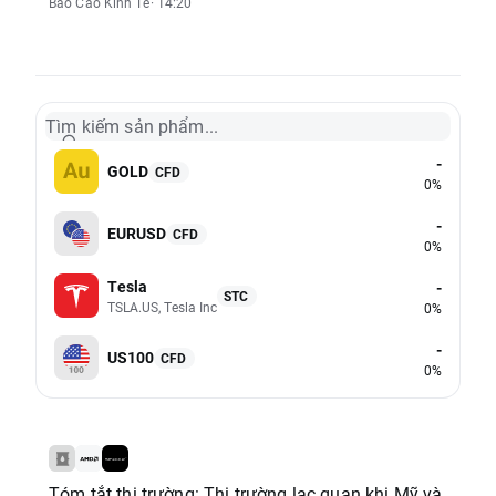
Báo Cáo Kinh Tế
· 14:20
Tìm kiếm sản phẩm...
-
GOLD
CFD
0%
-
EURUSD
CFD
0%
Tesla
-
STC
TSLA.US, Tesla Inc
0%
-
US100
CFD
0%
Tóm tắt thị trường: Thị trường lạc quan khi Mỹ và