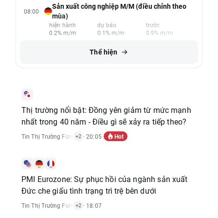
Sản xuất công nghiệp M/M (điều chỉnh theo
08:00
mùa)
hiện hành
dự báo
trước
0.2% m/m
0.1% m/m
0.9% m/m
Thể hiện
Thị trường nổi bật: Đồng yên giảm từ mức mạnh
nhất trong 40 năm - Điều gì sẽ xảy ra tiếp theo?
Hot
Tin Thị Trường Forex
,
Tin Thị Trường Hàng Hóa
· 20:05
,
Báo Cáo Kinh Tế
+2
PMI Eurozone: Sự phục hồi của ngành sản xuất
Đức che giấu tình trạng trì trệ bên dưới
Tin Thị Trường Forex
,
Tin Thị Trường Chỉ Số
· 18:07
,
Báo Cáo Kinh Tế
+2