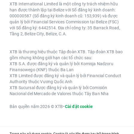
XTB International Limited là một công ty trách nhiệm hữu
hạn được thành lập tại Belize với Số đăng ký kinh doanh:
000000587 (Số đăng ký kinh doanh cũ: 153,939) và được
quản lý bởi Financial Services Commission tại Belize (FSC)
với Số đăng ký: 6442514. Địa chỉ công ty: 35 Barrack Road,
Tầng 2, Belize City, Belize, C.A.
XTB là thương hiệu thuộc Tập đoàn XTB. Tập đoàn XTB bao
gồm nhưng không giới hạn các tổ chức sau:
XTB S.A. được đăng ký và quản lý bởi Komisja Nadzoru
Finansowego (KNF) thuộc Ba Lan
XTB Limited được đăng ký và quản lý bởi Financial Conduct
Authority thuộc Vương Quốc Anh
XTB Sucursal được đăng ký và quản lý bởi Comisión
Nacional del Mercado de Valores thuộc Tây Ban Nha
Bản quyền năm 2026 © XTB
•
Cài đặt cookie
Trang này sử dụng cookie. Cookie là các tệp được lưu trữ trong trình