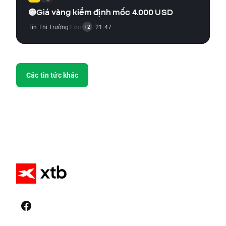
🟡Giá vàng kiểm định mốc 4.000 USD
Tin Thị Trường Forex
,
Tin Thị Trường Hàng Hóa
· 21:47
,
Báo Cáo Kinh Tế
+2
Các tin tức khác