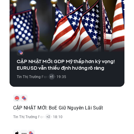
CẬP NHẬT MỚI: GDP Mỹ thấp hơn kỳ vọng!
EURUSD vẫn thiếu định hướng rõ ràng
Tin Thị Trường Forex
,
Báo Cáo Kinh Tế
· 19:35
+1
CẬP NHẬT MỚI: BoE Giữ Nguyên Lãi Suất
Tin Thị Trường Forex
,
Báo Cáo Kinh Tế
· 18:10
,
Tin Thị Trường Cổ Phiếu
+2