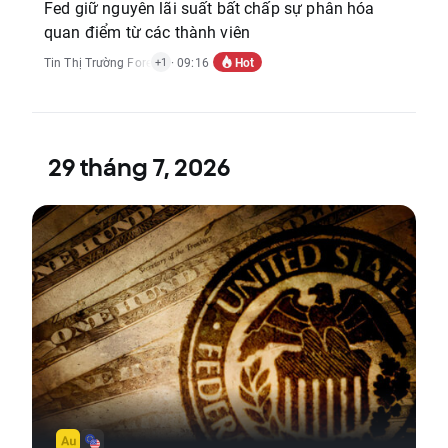
Fed giữ nguyên lãi suất bất chấp sự phân hóa
quan điểm từ các thành viên
Hot
Tin Thị Trường Forex
,
Báo Cáo Kinh Tế
· 09:16
+1
29 tháng 7, 2026