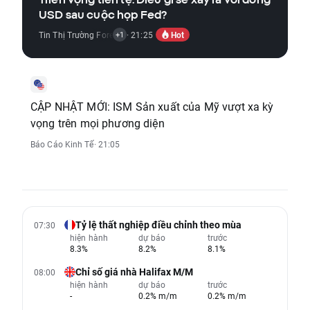
USD sau cuộc họp Fed?
Hot
Tin Thị Trường Forex
,
Báo Cáo Kinh Tế
· 21:25
+1
CẬP NHẬT MỚI: ISM Sản xuất của Mỹ vượt xa kỳ
vọng trên mọi phương diện
Báo Cáo Kinh Tế
· 21:05
Tỷ lệ thất nghiệp điều chỉnh theo mùa
07:30
hiện hành
dự báo
trước
8.3%
8.2%
8.1%
Chỉ số giá nhà Halifax M/M
08:00
hiện hành
dự báo
trước
-
0.2% m/m
0.2% m/m