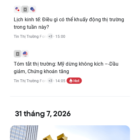
Lịch kinh tế: Điều gì có thể khuấy động thị trường
trong tuần này?
Tin Thị Trường Forex
,
Tin Thị Trường Hàng Hóa
· 15:00
,
Báo Cáo Kinh Tế
,
Tin Thị
+3
Tóm tắt thị trường: Mỹ dừng không kích –-Dầu
giảm, Chứng khoán tăng
Hot
Tin Thị Trường Forex
,
Tin Thị Trường Hàng Hóa
· 14:05
,
Tin Thị Trường Chỉ Số
,
Bá
+3
31 tháng 7, 2026