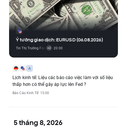
Ý tưởng giao dịch: EURUSD (06.08.2026)
Tin Thị Trường Forex
,
Tin Thị Trường Hàng Hóa
· 20:00
,
Báo Cáo Kinh Tế
+2
Lịch kinh tế: Liệu các báo cáo việc làm với số liệu
thấp hơn có thể gây áp lực lên Fed ?
Báo Cáo Kinh Tế
· 15:00
5 tháng 8, 2026