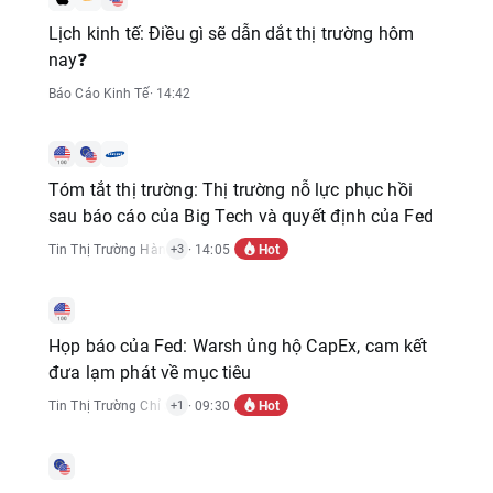
Lịch kinh tế: Điều gì sẽ dẫn dắt thị trường hôm
nay❓
Báo Cáo Kinh Tế
· 14:42
Tóm tắt thị trường: Thị trường nỗ lực phục hồi
sau báo cáo của Big Tech và quyết định của Fed
Hot
Tin Thị Trường Hàng Hóa
· 14:05
,
Báo Cáo Kinh Tế
,
Tin Thị Trường Cổ Phiếu
+3
Họp báo của Fed: Warsh ủng hộ CapEx, cam kết
đưa lạm phát về mục tiêu
Hot
Tin Thị Trường Chỉ Số
,
Báo Cáo Kinh Tế
· 09:30
+1