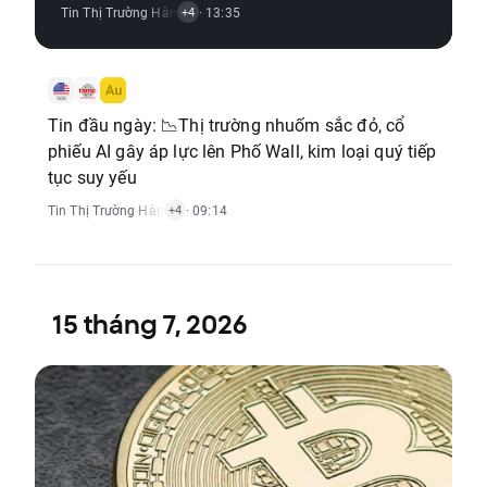
Tin Thị Trường Hàng Hóa
· 13:35
,
Tin Thị Trường Chỉ Số
,
Tin Thị Trường Tiền Đ
+4
Tin đầu ngày: 📉Thị trường nhuốm sắc đỏ, cổ
phiếu AI gây áp lực lên Phố Wall, kim loại quý tiếp
tục suy yếu
Tin Thị Trường Hàng Hóa
· 09:14
,
Tin Thị Trường Chỉ Số
,
Tin Thị Trường Tiền Điệ
+4
15 tháng 7, 2026