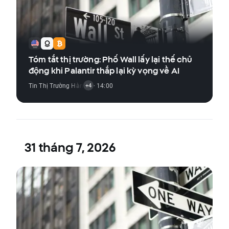
Tóm tắt thị trường: Phố Wall lấy lại thế chủ
động khi Palantir thắp lại kỳ vọng về AI
Tin Thị Trường Hàng Hóa
· 14:00
,
Tin Thị Trường Chỉ Số
,
Tin Thị Trường Tiền Đ
+4
31 tháng 7, 2026