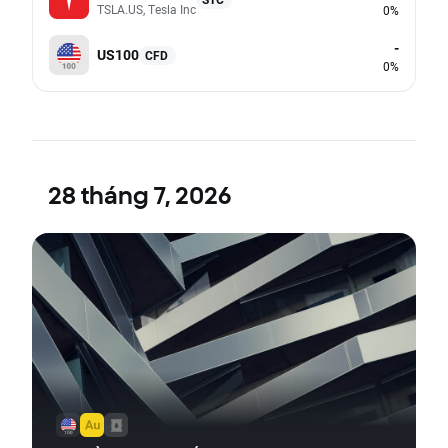
TSLA.US, Tesla Inc
0%
-
US100
CFD
0%
28 tháng 7, 2026