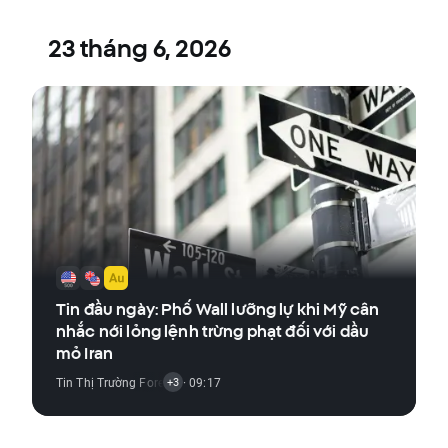
23 tháng 6, 2026
Tin đầu ngày: Phố Wall lưỡng lự khi Mỹ cân
nhắc nới lỏng lệnh trừng phạt đối với dầu
mỏ Iran
Tin Thị Trường Forex
,
Tin Thị Trường Hàng Hóa
· 09:17
,
Tin Thị Trường Chỉ Số
,
+3