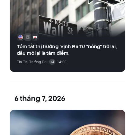
Tóm tắt thị trường: Vịnh Ba Tư "nóng" trở lại,
dầu mỏ lại là tâm điểm.
Tin Thị Trường Forex
,
Tin Thị Trường Hàng Hóa
· 14:00
,
Tin Thị Trường Chỉ Số
,
+3
6 tháng 7, 2026