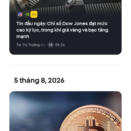
Tin đầu ngày: Chỉ số Dow Jones đạt mức
cao kỷ lục, trong khi giá vàng và bạc tăng
mạnh
Tin Thị Trường Hàng Hóa
· 09:24
,
Tin Thị Trường Chỉ Số
,
Tin Thị Trường Tiền Đ
+4
5 tháng 8, 2026