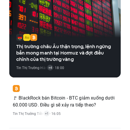
Thị trường châu Âu thận trọng, lệnh ngừng
bắn mong manh tại Hormuz và đợt điều
chỉnh của thị trường vàng
Tin Thị Trường Hàng Hóa
· 18:00
,
Tin Thị Trường Chỉ Số
,
Tin Thị Trường Tiền Đ
+4
🚩 BlackRock bán Bitcoin - BTC giảm xuống dưới
60.000 USD. Điều gì sẽ xảy ra tiếp theo?
Tin Thị Trường Tiền Điện Tử
· 16:05
+1