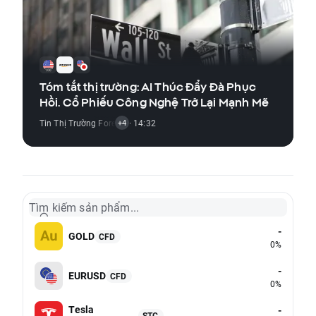
Tóm tắt thị trường: AI Thúc Đẩy Đà Phục
Hồi. Cổ Phiếu Công Nghệ Trở Lại Mạnh Mẽ
Tin Thị Trường Forex
,
Tin Thị Trường Hàng Hóa
· 14:32
,
Tin Thị Trường Chỉ Số
,
+4
Tìm kiếm sản phẩm...
-
GOLD
CFD
0%
-
EURUSD
CFD
0%
Tesla
-
STC