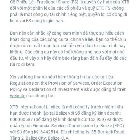
Cổ Phiếu Lẻ - Fractional Share (FS) là quyền ủy thác của XTB
đối với một phần lẻ của các cổ phiếu và quỹ ETF. FS không
phải là một công cụ tài chính riêng biệt, quyền lợi cổ đông đi
kèm với FS cũng bị giới hạn.
Bạn nên cân nhắc kỹ càng xem mình đã thực sự hiểu cách
hoạt động của các công cụ tài chính và liệu bạn có thể chịu
được rủi ro mất hoàn toàn số tiền vốn đầu tư của mình hay
không. Các công cụ này có thể không phù hợp với mọi nhà
đầu tư, vì vậy xin hãy đảm bảo rằng bạn đã hiểu đầy đủ các
rủi ro đi kèm.
Xin vui lòng tham khảo thêm thông tin tại các tài liệu
Regulations on the Provision of Services, Order Execution
Policy và Declaration of Investment Risk được đăng tải trên
website
của chúng tôi.
XTB International Limited là một công ty trách nhiệm hữu
hạn được thành lập tại Belize với Số đăng ký kinh doanh:
000000587 (Số đăng ký kinh doanh cũ: 153,939) và được
quản lý bởi Financial Services Commission tại Belize (FSC)
với Số đăng ký: 6442514. Địa chỉ công ty: 35 Barrack Road,
Tầng 2, Belize City, Belize, C.A.