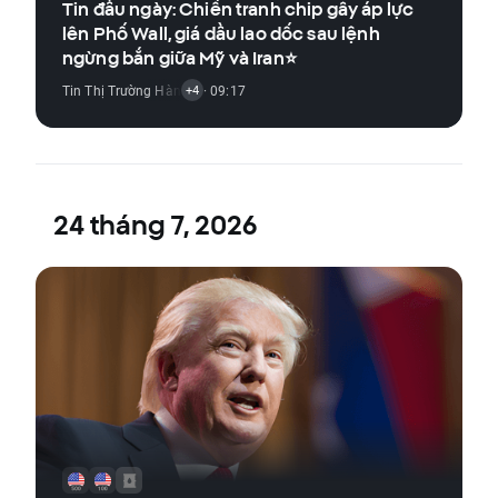
Tin đầu ngày: Chiến tranh chip gây áp lực
lên Phố Wall, giá dầu lao dốc sau lệnh
ngừng bắn giữa Mỹ và Iran⭐
Tin Thị Trường Hàng Hóa
· 09:17
,
Tin Thị Trường Chỉ Số
,
Tin Thị Trường Tiền Đ
+4
24 tháng 7, 2026