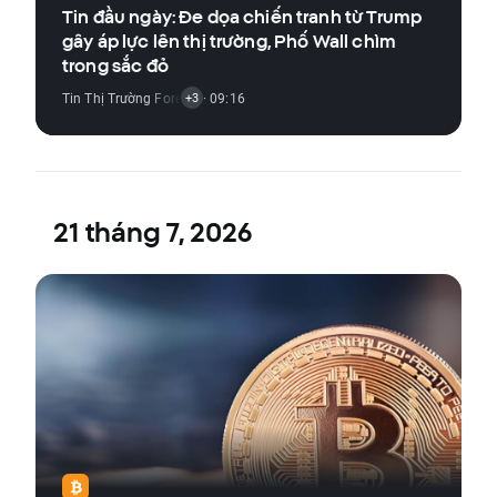
Tin đầu ngày: Đe dọa chiến tranh từ Trump
gây áp lực lên thị trường, Phố Wall chìm
trong sắc đỏ
Tin Thị Trường Forex
,
Tin Thị Trường Hàng Hóa
· 09:16
,
Tin Thị Trường Chỉ Số
,
+3
21 tháng 7, 2026