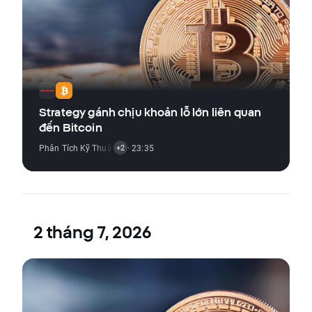
Strategy gánh chịu khoản lỗ lớn liên quan
đến Bitcoin
Phân Tích Kỹ Thuật
,
Tin Thị Trường Tiền Điện Tử
· 23:35
,
Tin Thị Trường Cổ Ph
+2
2 tháng 7, 2026