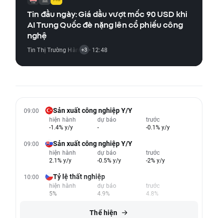
Tin đầu ngày: Giá dầu vượt mốc 90 USD khi
AI Trung Quốc đè nặng lên cổ phiếu công
nghệ
Tin Thị Trường Hàng Hóa
· 12:48
,
Tin Thị Trường Chỉ Số
,
Tin Thị Trường Tiền Đ
+3
Sản xuất công nghiệp Y/Y
09:00
hiện hành
dự báo
trước
-1.4% y/y
-
-0.1% y/y
Sản xuất công nghiệp Y/Y
09:00
hiện hành
dự báo
trước
2.1% y/y
-0.5% y/y
-2% y/y
Tỷ lệ thất nghiệp
10:00
hiện hành
dự báo
trước
5%
4.9%
4.8%
Thể hiện