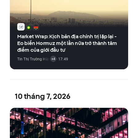
Market Wrap: Kịch bản địa chính trị lặp lại -
Eo biển Hormuz một lần nữa trở thành tâm
điểm của giới đầu tư
Tin Thị Trường Hàng Hóa
· 17:49
,
Tin Thị Trường Chỉ Số
,
Tin Thị Trường Tiền Đ
+4
10 tháng 7, 2026