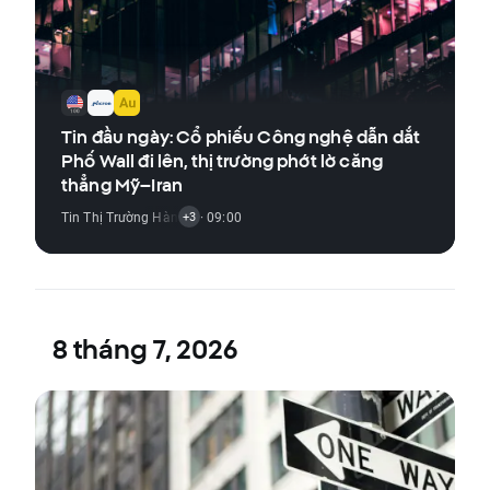
Tin đầu ngày: Cổ phiếu Công nghệ dẫn dắt
Phố Wall đi lên, thị trường phớt lờ căng
thẳng Mỹ–Iran
Tin Thị Trường Hàng Hóa
· 09:00
,
Tin Thị Trường Chỉ Số
,
Tin Thị Trường Tiền Đ
+3
8 tháng 7, 2026