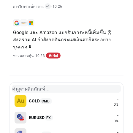
การวิเคราะห์ทางเทคนิค
,
· 10:26
ข่าวตลาดหุ้น
+1
Google และ Amazon แบกรับภาระหนี้เพิ่มขึ้น ⏰
สงคราม AI กำลังกดดันกระแสเงินสดอิสระอย่าง
รุนแรง ⬇️
Hot
ข่าวตลาดหุ้น
· 10:23
ค้นหาผลิตภัณฑ์…
-
GOLD
CMD
0%
-
EURUSD
FX
0%
-