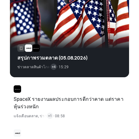
สรุปภาพรวมตลาด (05.08.2026)
ข่าวตลาดสินค้าโภคภัณฑ์
· 15:29
,
ข่าวดัชนี
,
รายงานเศรษฐกิจ
,
ข่าวตลาดหุ้น
+4
SpaceX รายงานผลประกอบการดีกว่าคาด แต่ราคา
หุ้นร่วงหนัก
แจ้งเตือนตลาด
,
ข่าวตลาดหุ้น
· 08:58
+1