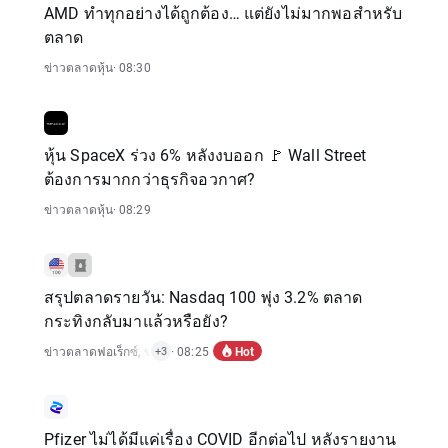
AMD ทำทุกอย่างได้ถูกต้อง… แต่ยังไม่มากพอสำหรับ
ตลาด
ข่าวตลาดหุ้น
· 08:30
หุ้น SpaceX ร่วง 6% หลังงบออก 🚩 Wall Street
ต้องการมากกว่าธุรกิจอวกาศ?
ข่าวตลาดหุ้น
· 08:29
สรุปตลาดรายวัน: Nasdaq 100 พุ่ง 3.2% ตลาด
กระทิงกลับมาแล้วหรือยัง?
Hot
ข่าวตลาดฟอเร็กซ์
,
ข่าวตลาดสินค้าโภคภัณฑ์
· 08:25
,
ข่าวดัชนี
,
ข่าวตลาดหุ้น
+3
Pfizer ไม่ได้มีแค่เรื่อง COVID อีกต่อไป หลังรายงาน