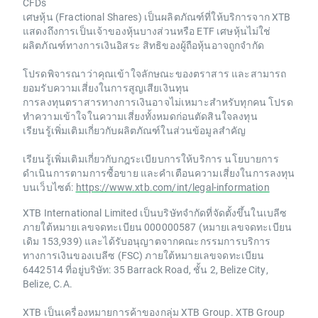
CFDs
เศษหุ้น (Fractional Shares) เป็นผลิตภัณฑ์ที่ให้บริการจาก XTB
แสดงถึงการเป็นเจ้าของหุ้นบางส่วนหรือ ETF เศษหุ้นไม่ใช่
ผลิตภัณฑ์ทางการเงินอิสระ สิทธิของผู้ถือหุ้นอาจถูกจำกัด
โปรดพิจารณาว่าคุณเข้าใจลักษณะของตราสาร และสามารถ
ยอมรับความเสี่ยงในการสูญเสียเงินทุน
การลงทุนตราสารทางการเงินอาจไม่เหมาะสำหรับทุกคน โปรด
ทำความเข้าใจในความเสี่ยงทั้งหมดก่อนตัดสินใจลงทุน
เรียนรู้เพิ่มเติมเกี่ยวกับผลิตภัณฑ์ในส่วนข้อมูลสำคัญ
เรียนรู้เพิ่มเติมเกี่ยวกับกฎระเบียบการให้บริการ นโยบายการ
ดำเนินการตามการซื้อขาย และคำเตือนความเสี่ยงในการลงทุน
บนเว็บไซต์:
https://www.xtb.com/int/legal-information
XTB International Limited เป็นบริษัทจำกัดที่จัดตั้งขึ้นในเบลีซ
ภายใต้หมายเลขจดทะเบียน 000000587 (หมายเลขจดทะเบียน
เดิม 153,939) และได้รับอนุญาตจากคณะกรรมการบริการ
ทางการเงินของเบลีซ (FSC) ภายใต้หมายเลขจดทะเบียน
6442514 ที่อยู่บริษัท: 35 Barrack Road, ชั้น 2, Belize City,
Belize, C.A.
XTB เป็นเครื่องหมายการค้าของกลุ่ม XTB Group. XTB Group