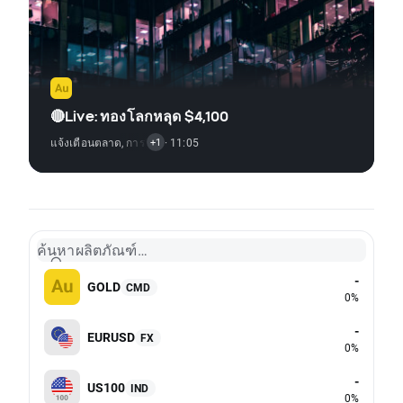
🔴Live: ทองโลกหลุด $4,100
แจ้งเตือนตลาด
,
การวิเคราะห์ทางเทคนิค
· 11:05
+1
ค้นหาผลิตภัณฑ์…
-
GOLD
CMD
0%
-
EURUSD
FX
0%
-
US100
IND
0%