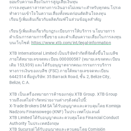
ยอมรับความเสี่ยงในการสูญเสียเงินทุน
การลงทุนตราสารทางการเงินอาจไม่เหมาะสำหรับทุกคน โปรด
ทำความเข้าใจในความเสี่ยงทั้งหมดก่อนตัดสินใจลงทุน
เรียนรู้เพิ่มเติมเกี่ยวกับผลิตภัณฑ์ในส่วนข้อมูลสำคัญ
เรียนรู้เพิ่มเติมเกี่ยวกับกฎระเบียบการให้บริการ นโยบายการ
ดำเนินการตามการซื้อขาย และคำเตือนความเสี่ยงในการลงทุน
บนเว็บไซต์:
https://www.xtb.com/int/legal-information
XTB International Limited เป็นบริษัทจำกัดที่จัดตั้งขึ้นในเบลีซ
ภายใต้หมายเลขจดทะเบียน 000000587 (หมายเลขจดทะเบียน
เดิม 153,939) และได้รับอนุญาตจากคณะกรรมการบริการ
ทางการเงินของเบลีซ (FSC) ภายใต้หมายเลขจดทะเบียน
6442514 ที่อยู่บริษัท: 35 Barrack Road, ชั้น 2, Belize City,
Belize, C.A.
XTB เป็นเครื่องหมายการค้าของกลุ่ม XTB Group. XTB Group
รวมถึงแต่ไม่จำกัดหน่วยงานต่างๆดังต่อไปนี้:
X-Trade Brokers DM SA ได้รับอนุญาตและควบคุมโดย Komisja
Nadzoru Finansowego (KNF) ในประเทศโปแลนด์
XTB Limited ได้รับอนุญาตและควบคุมโดย Financial Conduct
Authority ในประเทศอังกฤษ
XTB Sucursal ได้รับอนุญาตและควบคุมโดย Comisión