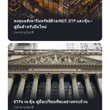
ลงทุนอสังหาริมทรัพย์ด้วย REIT, ETF และหุ้น –
คู่มือสำหรับมือใหม่
เวลาอ่าน:
2
นาที
ETFs vs หุ้น: คู่มือเปรียบเทียบอย่างครบถ้วน
เวลาอ่าน:
3
นาที