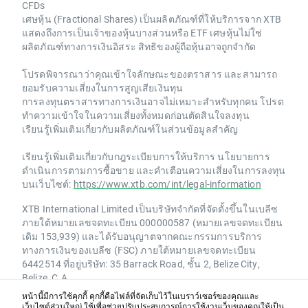
CFDs
เศษหุ้น (Fractional Shares) เป็นผลิตภัณฑ์ที่ให้บริการจาก XTB
แสดงถึงการเป็นเจ้าของหุ้นบางส่วนหรือ ETF เศษหุ้นไม่ใช่
ผลิตภัณฑ์ทางการเงินอิสระ สิทธิของผู้ถือหุ้นอาจถูกจำกัด
โปรดพิจารณาว่าคุณเข้าใจลักษณะของตราสาร และสามารถ
ยอมรับความเสี่ยงในการสูญเสียเงินทุน
การลงทุนตราสารทางการเงินอาจไม่เหมาะสำหรับทุกคน โปรด
ทำความเข้าใจในความเสี่ยงทั้งหมดก่อนตัดสินใจลงทุน
เรียนรู้เพิ่มเติมเกี่ยวกับผลิตภัณฑ์ในส่วนข้อมูลสำคัญ
เรียนรู้เพิ่มเติมเกี่ยวกับกฎระเบียบการให้บริการ นโยบายการ
ดำเนินการตามการซื้อขาย และคำเตือนความเสี่ยงในการลงทุน
บนเว็บไซต์:
https://www.xtb.com/int/legal-information
XTB International Limited เป็นบริษัทจำกัดที่จัดตั้งขึ้นในเบลีซ
ภายใต้หมายเลขจดทะเบียน 000000587 (หมายเลขจดทะเบียน
เดิม 153,939) และได้รับอนุญาตจากคณะกรรมการบริการ
ทางการเงินของเบลีซ (FSC) ภายใต้หมายเลขจดทะเบียน
6442514 ที่อยู่บริษัท: 35 Barrack Road, ชั้น 2, Belize City,
Belize, C.A.
หน้านี้มีการใช้คุกกี้ คุกกี้คือไฟล์ที่จัดเก็บไว้ในเบราว์เซอร์ของคุณและ
XTB เป็นเครื่องหมายการค้าของกลุ่ม XTB Group. XTB Group
เว็บไซต์ส่วนใหญ่ ใช้เพื่อช่วยปรับประสบการณ์การใช้งานเว็บของคุณให้เป็น