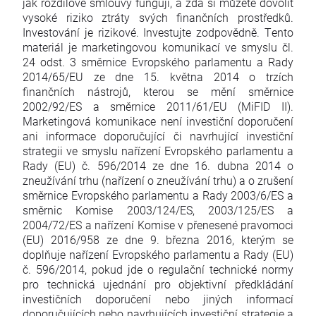
jak rozdílové smlouvy fungují, a zda si můžete dovolit
vysoké riziko ztráty svých finančních prostředků.
Investování je rizikové. Investujte zodpovědně. Tento
materiál je marketingovou komunikací ve smyslu čl.
24 odst. 3 směrnice Evropského parlamentu a Rady
2014/65/EU ze dne 15. května 2014 o trzích
finančních nástrojů, kterou se mění směrnice
2002/92/ES a směrnice 2011/61/EU (MiFID II).
Marketingová komunikace není investiční doporučení
ani informace doporučující či navrhující investiční
strategii ve smyslu nařízení Evropského parlamentu a
Rady (EU) č. 596/2014 ze dne 16. dubna 2014 o
zneužívání trhu (nařízení o zneužívání trhu) a o zrušení
směrnice Evropského parlamentu a Rady 2003/6/ES a
směrnic Komise 2003/124/ES, 2003/125/ES a
2004/72/ES a nařízení Komise v přenesené pravomoci
(EU) 2016/958 ze dne 9. března 2016, kterým se
doplňuje nařízení Evropského parlamentu a Rady (EU)
č. 596/2014, pokud jde o regulační technické normy
pro technická ujednání pro objektivní předkládání
investičních doporučení nebo jiných informací
doporučujících nebo navrhujících investiční strategie a