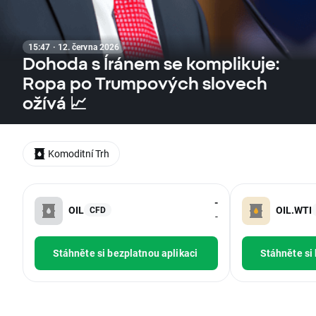
15:47 · 12. června 2026
Dohoda s Íránem se komplikuje:
Ropa po Trumpových slovech
ožívá 📈
Komoditní Trh
-
OIL
OIL.WTI
CFD
-
Stáhněte si bezplatnou aplikaci
Stáhněte si