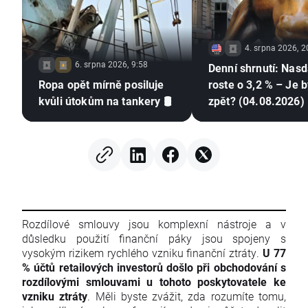
4. srpna 2026, 2
6. srpna 2026, 9:58
Denní shrnutí: Nas
Ropa opět mírně posiluje
roste o 3,2 % – Je b
kvůli útokům na tankery 🛢️
zpět? (04.08.2026)
Rozdílové smlouvy jsou komplexní nástroje a v
důsledku použití finanční páky jsou spojeny s
vysokým rizikem rychlého vzniku finanční ztráty.
U 77
% účtů retailových investorů došlo při obchodování s
rozdílovými smlouvami u tohoto poskytovatele ke
vzniku ztráty
. Měli byste zvážit, zda rozumíte tomu,