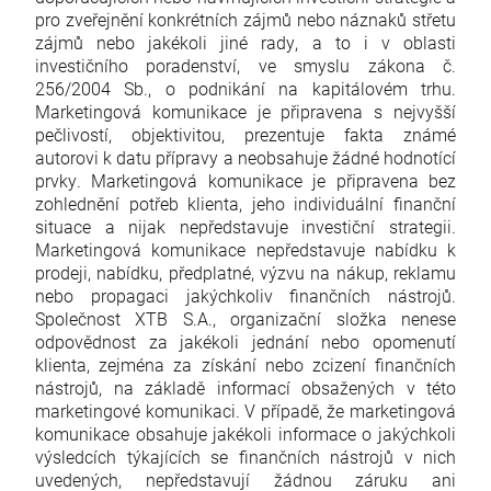
pro zveřejnění konkrétních zájmů nebo náznaků střetu
zájmů nebo jakékoli jiné rady, a to i v oblasti
investičního poradenství, ve smyslu zákona č.
256/2004 Sb., o podnikání na kapitálovém trhu.
Marketingová komunikace je připravena s nejvyšší
pečlivostí, objektivitou, prezentuje fakta známé
autorovi k datu přípravy a neobsahuje žádné hodnotící
prvky. Marketingová komunikace je připravena bez
zohlednění potřeb klienta, jeho individuální finanční
situace a nijak nepředstavuje investiční strategii.
Marketingová komunikace nepředstavuje nabídku k
prodeji, nabídku, předplatné, výzvu na nákup, reklamu
nebo propagaci jakýchkoliv finančních nástrojů.
Společnost XTB S.A., organizační složka nenese
odpovědnost za jakékoli jednání nebo opomenutí
klienta, zejména za získání nebo zcizení finančních
nástrojů, na základě informací obsažených v této
marketingové komunikaci. V případě, že marketingová
komunikace obsahuje jakékoli informace o jakýchkoli
výsledcích týkajících se finančních nástrojů v nich
uvedených, nepředstavují žádnou záruku ani