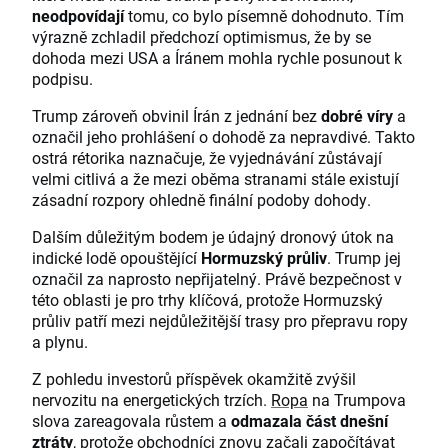
neodpovídají
tomu, co bylo písemně dohodnuto. Tím
výrazně zchladil předchozí optimismus, že by se
dohoda mezi USA a Íránem mohla rychle posunout k
podpisu.
Trump zároveň obvinil Írán z jednání bez
dobré víry
a
označil jeho prohlášení o dohodě za nepravdivé. Takto
ostrá rétorika naznačuje, že vyjednávání zůstávají
velmi citlivá a že mezi oběma stranami stále existují
zásadní rozpory ohledně finální podoby dohody.
Dalším důležitým bodem je údajný dronový útok na
indické lodě opouštějící
Hormuzský průliv
. Trump jej
označil za naprosto nepřijatelný. Právě bezpečnost v
této oblasti je pro trhy klíčová, protože Hormuzský
průliv patří mezi nejdůležitější trasy pro přepravu ropy
a plynu.
Z pohledu investorů příspěvek okamžitě zvýšil
nervozitu na energetických trzích.
Ropa
na Trumpova
slova zareagovala růstem a
odmazala část dnešní
ztráty
, protože obchodníci znovu začali započítávat