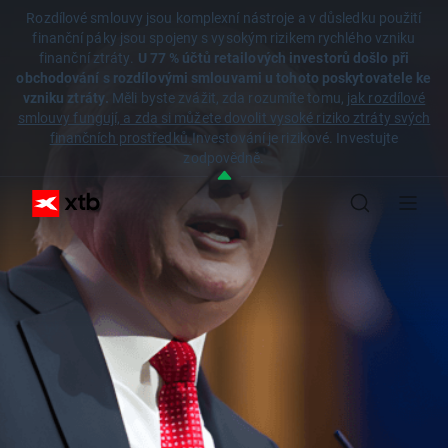
Rozdílové smlouvy jsou komplexní nástroje a v důsledku použití
finanční páky jsou spojeny s vysokým rizikem rychlého vzniku
finanční ztráty.
U 77 % účtů retailových investorů došlo při
obchodování s rozdílovými smlouvami u tohoto poskytovatele ke
vzniku ztráty.
Měli byste zvážit, zda rozumíte tomu,
jak rozdílové
smlouvy fungují, a zda si můžete dovolit vysoké riziko ztráty svých
finančních prostředků.
Investování je rizikové. Investujte
zodpovědně.