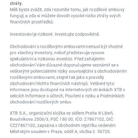
ztráty.
Měli byste zvážit, zda rozumíte tomu, jak rozdílové smlouvy
fungují, a zda si můžete dovolit vysoké riziko ztráty svých
finančních prostředků.
Investování je rizikové. Investujte zodpovědně.
Obchodování s rozdílovými smlouvami nemusí být vhodné
pro všechny investory, neboť představuje vysoce
spekulativní a rizikovou investici. Před zahájením
obchodování Vám důrazně doporučujeme seznámit se s
veškerými potenciálními riziky souvisejícími s obchodováním
rozdílovými smlouvami, stejně tak jako s pravidly
obchodování těchto finančních nástrojů. Veškeré tyto
informace jsou dostupné na internetových stránkách XTB v
sekcích Informace o účtech, Poučení o riziku a Podmínkách
obchodování rozdílových smluv.
XTB S.A., organizační složka se sídlem Praha 8-Libeň,
Boudníkova 2506/3, PSČ 180 00, IČO: 27867102, DIČ:
CZ27867102, zapsána v obchodním rejstříku vedeném
Městským soudem v Praze, oddíl A, vložka č. 56720.