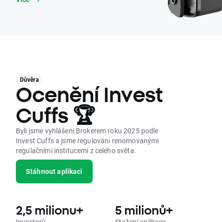
Důvěra
Ocenění Invest
Cuffs 🏆
Byli jsme vyhlášeni Brokerem roku 2025 podle
Invest Cuffs a jsme regulováni renomovanými
regulačními institucemi z celého světa.
Stáhnout aplikaci
2,5 milionu+
5 milionů+
Investorů
Stažení aplikace