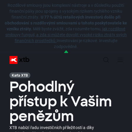
Rozdílové smlouvy jsou komplexní nástroje a v důsledku použití
finanční páky jsou spojeny s vysokým rizikem rychlého vzniku
finanční ztráty.
U 77 % účtů retailových investorů došlo při
obchodování s rozdílovými smlouvami u tohoto poskytovatele ke
vzniku ztráty.
Měli byste zvážit, zda rozumíte tomu,
jak rozdílové
smlouvy fungují, a zda si můžete dovolit vysoké riziko ztráty svých
finančních prostředků.
Investování je rizikové. Investujte
zodpovědně.
Karta XTB
Pohodlný
přístup k Vašim
penězům
XTB nabízí řadu investičních příležitostí a díky