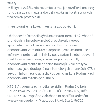
ztráty.
Měli byste zvážit, zda rozumíte tomu, jak rozdílové smlouvy
fungují, a zda si můžete dovolit vysoké riziko ztráty svých
finančních prostředků.
Investování je rizikové. Investujte zodpovědně.
Obchodování s rozdílovými smlouvami nemusí být vhodné
pro všechny investory, neboť představuje vysoce
spekulativní a rizikovou investici. Před zahájením
obchodování Vám důrazně doporučujeme seznámit se s
veškerými potenciálními riziky souvisejícími s obchodováním
rozdílovými smlouvami, stejně tak jako s pravidly
obchodování těchto finančních nástrojů. Veškeré tyto
informace jsou dostupné na internetových stránkách XTB v
sekcích Informace o účtech, Poučení o riziku a Podmínkách
obchodování rozdílových smluv.
XTB S.A., organizační složka se sídlem Praha 8-Libeň,
Boudníkova 2506/3, PSČ 180 00, IČO: 27867102, DIČ:
CZ27867102, zapsána v obchodním rejstříku vedeném
Městským soudem v Praze, oddíl A, vložka č. 56720.