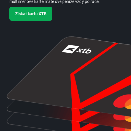
multiměnové kartě máte své peníze vždy po ruce.
Získat kartu XTB