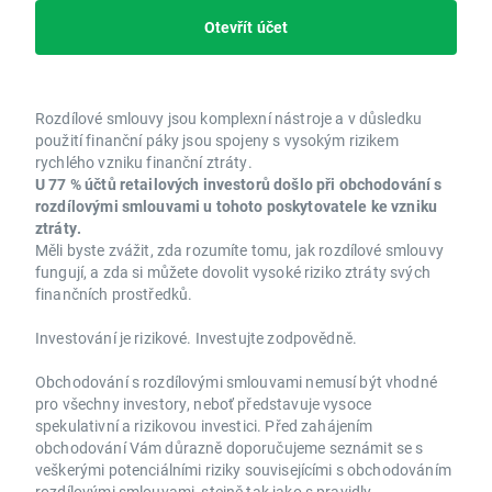
Otevřít účet
Rozdílové smlouvy jsou komplexní nástroje a v důsledku
použití finanční páky jsou spojeny s vysokým rizikem
rychlého vzniku finanční ztráty.
U 77 % účtů retailových investorů došlo při obchodování s
rozdílovými smlouvami u tohoto poskytovatele ke vzniku
ztráty.
Měli byste zvážit, zda rozumíte tomu, jak rozdílové smlouvy
fungují, a zda si můžete dovolit vysoké riziko ztráty svých
finančních prostředků.
Investování je rizikové. Investujte zodpovědně.
Obchodování s rozdílovými smlouvami nemusí být vhodné
pro všechny investory, neboť představuje vysoce
spekulativní a rizikovou investici. Před zahájením
obchodování Vám důrazně doporučujeme seznámit se s
veškerými potenciálními riziky souvisejícími s obchodováním
rozdílovými smlouvami, stejně tak jako s pravidly