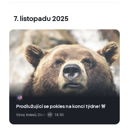
7. listopadu 2025
Prodlužující se pokles na konci týdne! 🚨
Vývoj Indexů
,
Obchodní Signál
· 18:50
+1