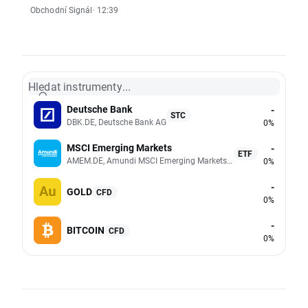
Obchodní Signál
· 12:39
Hledat instrumenty...
Deutsche Bank
-
STC
DBK.DE, Deutsche Bank AG
0%
MSCI Emerging Markets
-
ETF
AMEM.DE, Amundi MSCI Emerging Markets UCITS (Acc EUR)
0%
-
GOLD
CFD
0%
-
BITCOIN
CFD
0%