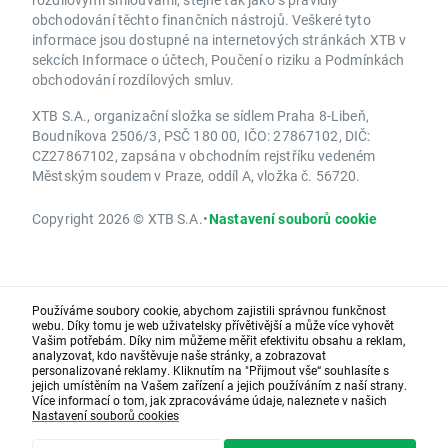
obchodování těchto finančních nástrojů. Veškeré tyto
informace jsou dostupné na internetových stránkách XTB v
sekcích Informace o účtech, Poučení o riziku a Podmínkách
obchodování rozdílových smluv.
XTB S.A., organizační složka se sídlem Praha 8-Libeň,
Boudníkova 2506/3, PSČ 180 00, IČO: 27867102, DIČ:
CZ27867102, zapsána v obchodním rejstříku vedeném
Městským soudem v Praze, oddíl A, vložka č. 56720.
Copyright 2026 © XTB S.A.
•
Nastavení souborů cookie
Používáme soubory cookie, abychom zajistili správnou funkčnost
webu. Díky tomu je web uživatelsky přívětivější a může více vyhovět
Vašim potřebám. Díky nim můžeme měřit efektivitu obsahu a reklam,
analyzovat, kdo navštěvuje naše stránky, a zobrazovat
personalizované reklamy. Kliknutím na "Přijmout vše“ souhlasíte s
jejich umístěním na Vašem zařízení a jejich používáním z naší strany.
Více informací o tom, jak zpracováváme údaje, naleznete v našich
Nastavení souborů cookies