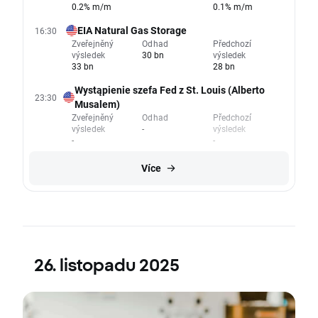
0.2% m/m
0.1% m/m
EIA Natural Gas Storage
16:30
Zveřejněný
Odhad
Předchozí
výsledek
30 bn
výsledek
33 bn
28 bn
Wystąpienie szefa Fed z St. Louis (Alberto
23:30
Musalem)
Zveřejněný
Odhad
Předchozí
výsledek
-
výsledek
-
-
Více
26. listopadu 2025