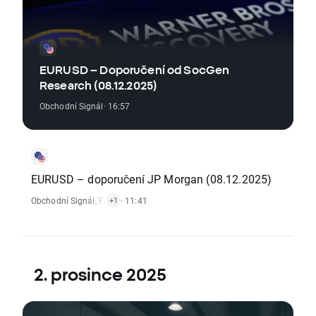
EURUSD – Doporučení od SocGen
Research (08.12.2025)
Obchodní Signál
· 16:57
EURUSD – doporučení JP Morgan (08.12.2025)
Obchodní Signál
,
Forexový Trh
· 11:41
+1
2. prosince 2025