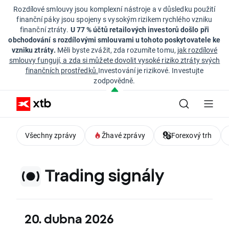
Rozdílové smlouvy jsou komplexní nástroje a v důsledku použití
finanční páky jsou spojeny s vysokým rizikem rychlého vzniku
finanční ztráty.
U 77 % účtů retailových investorů došlo při
obchodování s rozdílovými smlouvami u tohoto poskytovatele ke
vzniku ztráty.
Měli byste zvážit, zda rozumíte tomu,
jak rozdílové
smlouvy fungují, a zda si můžete dovolit vysoké riziko ztráty svých
finančních prostředků.
Investování je rizikové. Investujte
zodpovědně.
Všechny zprávy
Žhavé zprávy
Forexový trh
Trading signály
20. dubna 2026