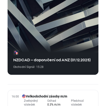
NZDCAD – doporučení od ANZ (01.12.2025)
Obchodní Signál
· 15:28
Velkoobchodní zásoby m/m
16:00
Zveřejněný
Odhad
Předchozí
výsledek
0.3% m/m
výsledek