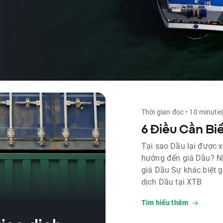
Thời gian đọc • 10 minute
6 Điều Cần Bi
Tại sao Dầu lại được 
hưởng đến giá Dầu? Nh
giá Dầu Sự khác biệt giữa
dịch Dầu tại XTB
Tìm hiểu thêm