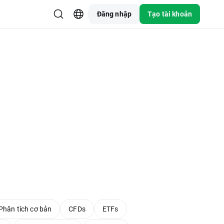
Đăng nhập
Tạo tài khoản
Phân tích cơ bản
CFDs
ETFs