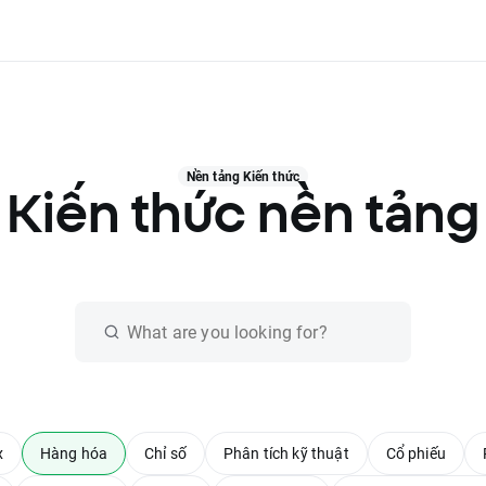
Nền tảng Kiến thức
Kiến thức nền tảng
x
Hàng hóa
Chỉ số
Phân tích kỹ thuật
Cổ phiếu