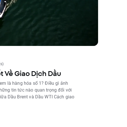
(s)
ết Về Giao Dịch Dầu
xem là hàng hóa số 1? Điều gì ảnh
ững tin tức nào quan trọng đối với
 Dầu Brent và Dầu WTI Cách giao