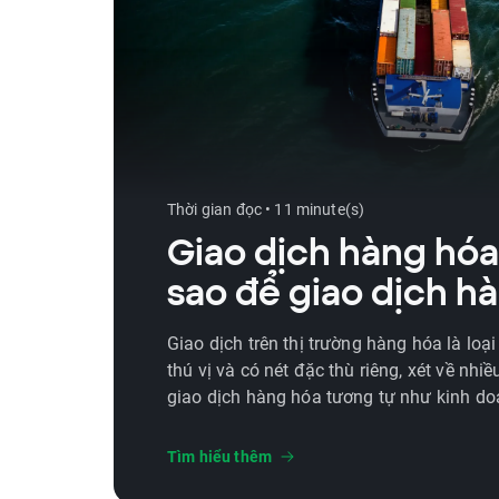
Thời gian đọc • 11 minute(s)
Giao dịch hàng hóa
sao để giao dịch h
Giao dịch trên thị trường hàng hóa là loại
thú vị và có nét đặc thù riêng, xét về nhiề
giao dịch hàng hóa tương tự như kinh do
Tìm hiểu thêm