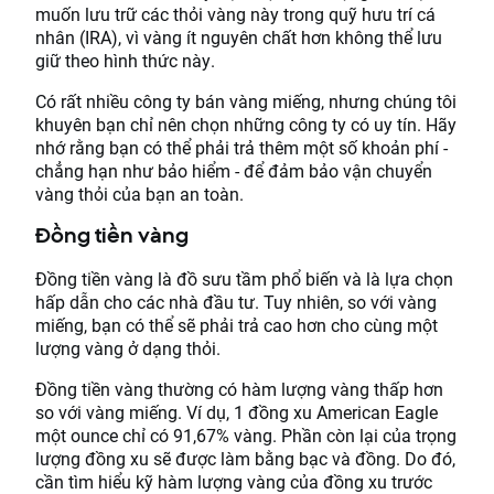
muốn lưu trữ các thỏi vàng này trong quỹ hưu trí cá
nhân (IRA), vì vàng ít nguyên chất hơn không thể lưu
giữ theo hình thức này.
Có rất nhiều công ty bán vàng miếng, nhưng chúng tôi
khuyên bạn chỉ nên chọn những công ty có uy tín. Hãy
nhớ rằng bạn có thể phải trả thêm một số khoản phí -
chẳng hạn như bảo hiểm - để đảm bảo vận chuyển
vàng thỏi của bạn an toàn.
Đồng tiền vàng
Đồng tiền vàng là đồ sưu tầm phổ biến và là lựa chọn
hấp dẫn cho các nhà đầu tư. Tuy nhiên, so với vàng
miếng, bạn có thể sẽ phải trả cao hơn cho cùng một
lượng vàng ở dạng thỏi.
Đồng tiền vàng thường có hàm lượng vàng thấp hơn
so với vàng miếng. Ví dụ, 1 đồng xu American Eagle
một ounce chỉ có 91,67% vàng. Phần còn lại của trọng
lượng đồng xu sẽ được làm bằng bạc và đồng. Do đó,
cần tìm hiểu kỹ hàm lượng vàng của đồng xu trước