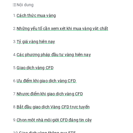
Nội dung
1.
Cách thức mua vàng
2.
Những yếu tố cần xem xét khi mua vàng vật chất
3.
Tỷ giá vàng hiện nay
4.
Các phương pháp đầu tư vàng hiện nay
5.
Giao dịch vàng CFD
6.
Ưu điểm khi giao dịch vàng CFD
7.
Nhược điểm khi giao dịch vàng CFD
8.
Bắt đầu giao dịch Vàng CFD trực tuyến
9.
Chọn một nhà môi giới CFD đáng tin cậy
10.
Giao dịch vàng thông qua ETF