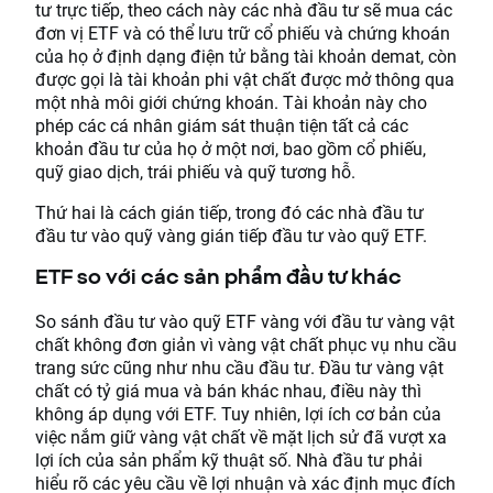
tư trực tiếp, theo cách này các nhà đầu tư sẽ mua các
đơn vị ETF và có thể lưu trữ cổ phiếu và chứng khoán
của họ ở định dạng điện tử bằng tài khoản demat, còn
được gọi là tài khoản phi vật chất được mở thông qua
một nhà môi giới chứng khoán. Tài khoản này cho
phép các cá nhân giám sát thuận tiện tất cả các
khoản đầu tư của họ ở một nơi, bao gồm cổ phiếu,
quỹ giao dịch, trái phiếu và quỹ tương hỗ.
Thứ hai là cách gián tiếp, trong đó các nhà đầu tư
đầu tư vào quỹ vàng gián tiếp đầu tư vào quỹ ETF.
ETF so với các sản phẩm đầu tư khác
So sánh đầu tư vào quỹ ETF vàng với đầu tư vàng vật
chất không đơn giản vì vàng vật chất phục vụ nhu cầu
trang sức cũng như nhu cầu đầu tư. Đầu tư vàng vật
chất có tỷ giá mua và bán khác nhau, điều này thì
không áp dụng với ETF. Tuy nhiên, lợi ích cơ bản của
việc nắm giữ vàng vật chất về mặt lịch sử đã vượt xa
lợi ích của sản phẩm kỹ thuật số. Nhà đầu tư phải
hiểu rõ các yêu cầu về lợi nhuận và xác định mục đích