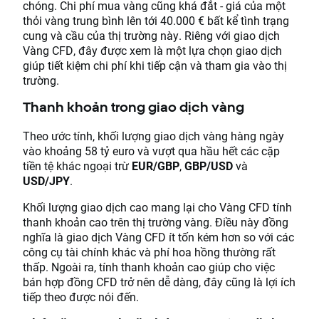
chóng. Chi phí mua vàng cũng khá đắt - giá của một
thỏi vàng trung bình lên tới 40.000 € bất kể tình trạng
cung và cầu của thị trường này. Riêng với giao dịch
Vàng CFD, đây được xem là một lựa chọn giao dịch
giúp tiết kiệm chi phí khi tiếp cận và tham gia vào thị
trường.
Thanh khoản trong giao dịch vàng
Theo ước tính, khối lượng giao dịch vàng hàng ngày
vào khoảng 58 tỷ euro và vượt qua hầu hết các cặp
tiền tệ khác ngoại trừ
EUR/GBP
,
GBP/USD
và
USD/JPY
.
Khối lượng giao dịch cao mang lại cho Vàng CFD tính
thanh khoản cao trên thị trường vàng. Điều này đồng
nghĩa là giao dịch Vàng CFD ít tốn kém hơn so với các
công cụ tài chính khác và phí hoa hồng thường rất
thấp. Ngoài ra, tính thanh khoản cao giúp cho việc
bán hợp đồng CFD trở nên dễ dàng, đây cũng là lợi ích
tiếp theo được nói đến.