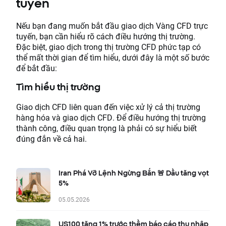
tuyến
Nếu bạn đang muốn bắt đầu giao dịch Vàng CFD trực
tuyến, bạn cần hiểu rõ cách điều hướng thị trường.
Đặc biệt, giao dịch trong thị trường CFD phức tạp có
thể mất thời gian để tìm hiểu, dưới đây là một số bước
để bắt đầu:
Tìm hiểu thị trường
Giao dịch CFD liên quan đến việc xử lý cả thị trường
hàng hóa và giao dịch CFD. Để điều hướng thị trường
thành công, điều quan trọng là phải có sự hiểu biết
đúng đắn về cả hai.
Iran Phá Vỡ Lệnh Ngừng Bắn 🚨 Dầu tăng vọt
5%
05.05.2026
US100 tăng 1% trước thềm báo cáo thu nhập