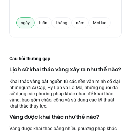
ngày
tuần
tháng
năm
Mọi lúc
Câu hỏi thường gặp
Lịch sử khai thác vàng xảy ra như thế nào?
Khai thác vàng bắt nguồn từ các nền văn minh cổ đại
như người Ai Cập, Hy Lạp và La Mã, những người đã
sử dụng các phương pháp khác nhau để khai thác
vàng, bao gồm chảo, cống và sử dụng các kỹ thuật
khai thác thủy lực.
Vàng được khai thác như thế nào?
Vàng được khai thác bằng nhiều phương pháp khác