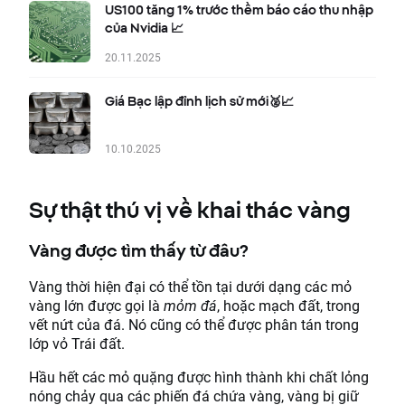
US100 tăng 1% trước thềm báo cáo thu nhập
của Nvidia 📈
20.11.2025
Giá Bạc lập đỉnh lịch sử mới🥈📈
10.10.2025
Sự thật thú vị về khai thác vàng
Vàng được tìm thấy từ đâu?
Vàng thời hiện đại có thể tồn tại dưới dạng các mỏ
vàng lớn được gọi là
mỏm đá
, hoặc mạch đất, trong
vết nứt của đá. Nó cũng có thể được phân tán trong
lớp vỏ Trái đất.
Hầu hết các mỏ quặng được hình thành khi chất lỏng
nóng chảy qua các phiến đá chứa vàng, vàng bị giữ