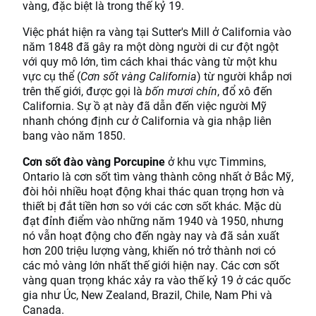
vàng, đặc biệt là trong thế kỷ 19.
Việc phát hiện ra vàng tại Sutter's Mill ở California vào
năm 1848 đã gây ra một dòng người di cư đột ngột
với quy mô lớn, tìm cách khai thác vàng từ một khu
vực cụ thể (
Cơn sốt vàng California
) từ người khắp nơi
trên thế giới, được gọi là
bốn mươi chín
, đổ xô đến
California. Sự ồ ạt này đã dẫn đến việc người Mỹ
nhanh chóng định cư ở California và gia nhập liên
bang vào năm 1850.
Cơn sốt đào vàng Porcupine
ở khu vực Timmins,
Ontario là cơn sốt tìm vàng thành công nhất ở Bắc Mỹ,
đòi hỏi nhiều hoạt động khai thác quan trọng hơn và
thiết bị đắt tiền hơn so với các cơn sốt khác. Mặc dù
đạt đỉnh điểm vào những năm 1940 và 1950, nhưng
nó vẫn hoạt động cho đến ngày nay và đã sản xuất
hơn 200 triệu lượng vàng, khiến nó trở thành nơi có
các mỏ vàng lớn nhất thế giới hiện nay. Các cơn sốt
vàng quan trọng khác xảy ra vào thế kỷ 19 ở các quốc
gia như Úc, New Zealand, Brazil, Chile, Nam Phi và
Canada.