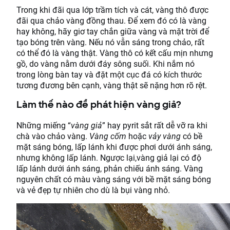
Trong khi đãi qua lớp trầm tích và cát, vàng thô được
đãi qua chảo vàng đồng thau. Để xem đó có là vàng
hay không, hãy giơ tay chắn giữa vàng và mặt trời để
tạo bóng trên vàng. Nếu nó vẫn sáng trong chảo, rất
có thể đó là vàng thật. Vàng thô có kết cấu mịn nhưng
gồ, do vàng nằm dưới đáy sông suối. Khi nắm nó
trong lòng bàn tay và đặt một cục đá có kích thước
tương đương bên cạnh, vàng thật sẽ nặng hơn rõ rệt.
Làm thế nào để phát hiện vàng giả?
Những miếng “
vàng giả
” hay pyrit sắt rất dễ vỡ ra khi
chà vào chảo vàng.
Vàng cốm
hoặc
vảy vàng
có bề
mặt sáng bóng, lấp lánh khi được phơi dưới ánh sáng,
nhưng không lấp lánh. Ngược lại,vàng giả lại có độ
lấp lánh dưới ánh sáng, phản chiếu ánh sáng. Vàng
nguyên chất có màu vàng sáng với bề mặt sáng bóng
và vẻ đẹp tự nhiên cho dù là bụi vàng nhỏ.