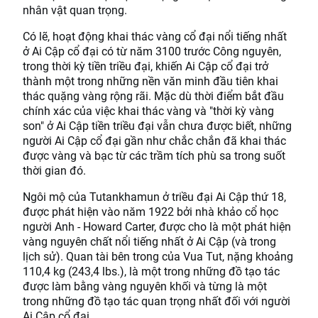
nhân vật quan trọng.
Có lẽ, hoạt động khai thác vàng cổ đại nổi tiếng nhất
ở Ai Cập cổ đại có từ năm
3100 trước Công nguyên,
trong thời kỳ tiền triều đại, khiến Ai Cập cổ đại trở
thành một trong những nền văn minh đầu tiên khai
thác quặng vàng rộng rãi. Mặc dù thời điểm bắt đầu
chính xác của việc khai thác vàng và "thời kỳ vàng
son" ở Ai Cập tiền triều đại vẫn chưa được biết, những
người Ai Cập cổ đại gần như chắc chắn đã khai thác
được vàng và bạc từ các trầm tích phù sa trong suốt
thời gian đó.
Ngôi mộ của Tutankhamun ở triều đại Ai Cập thứ 18,
được phát hiện vào năm 1922 bởi nhà khảo cổ học
người Anh - Howard Carter, được cho là một phát hiện
vàng nguyên chất nổi tiếng nhất ở Ai Cập (và trong
lịch sử). Quan tài bên trong của Vua Tut, nặng khoảng
110,4 kg (243,4 lbs.), là một trong những đồ tạo tác
được làm bằng vàng nguyên khối và từng là một
trong những đồ tạo tác quan trọng nhất đối với người
Ai Cập cổ đại.