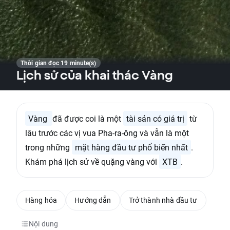
Thời gian đọc 19 minute(s)
Lịch sử của khai thác Vàng
Vàng
đã được coi là một
tài sản có giá trị
từ
lâu trước các vị vua Pha-ra-ông và vẫn là một
trong những
mặt hàng đầu tư phổ biến nhất
.
Khám phá lịch sử về quặng vàng với
XTB
.
Hàng hóa
Hướng dẫn
Trở thành nhà đầu tư
Nội dung