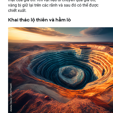
vàng bị giữ lại trên các rãnh và sau đó có thể được
chiết xuất.
Khai thác lộ thiên và hầm lò