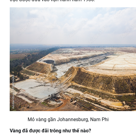
Mỏ vàng gần Johannesburg, Nam Phi
Vàng đã được đãi trông như thế nào?