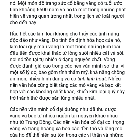
nó. Một món đồ trang sức cổ bằng vàng có tuổi ước
tính khoảng 6600 năm và nó là một trong những phát
hiện về vàng quan trọng nhất trong lịch sử loài người
cho đến nay.
Hầu hết các kim loại không cho thấy các tính năng
độc đáo như vàng. Do tính ổn định hóa học của nó,
kim loại quý màu vàng là một trong những kim loại
đầu tiên được khai thác từ lòng suối nhiều cát và sỏi,
nơi nó tồn tại tự nhiên ở dạng nguyên chất. Vàng
được đánh giá cao trong các nền văn minh sơ khai vì
một số lý do, bao gồm tính thẩm mỹ, khả năng chống
ăn mòn, nhiều hình dạng và có
tính linh hoạt
. Nhiều
nền văn hóa cũng biết rằng các mỏ vàng và bạc kết
hợp với các khoáng chất khác, khiến kim loại quý này
trở thành thứ được săn lùng nhiều nhất.
Các nền văn minh cổ đại dường như đã thu được
vàng và bạc từ nhiều nguồn tài nguyên khác nhau
như từ Trung Đông. Các nền văn hóa cổ đại coi trọng
vàng và trang hoàng xa hoa các đền thờ và lăng mộ
của họ để thể hiện sự tôn trọng các vị thần và những