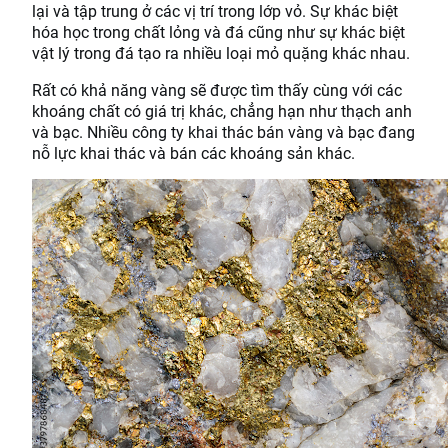
lại và tập trung ở các vị trí trong lớp vỏ. Sự khác biệt
hóa học trong chất lỏng và đá cũng như sự khác biệt
vật lý trong đá tạo ra nhiều loại mỏ quặng khác nhau.
Rất có khả năng vàng sẽ được tìm thấy cùng với các
khoáng chất có giá trị khác, chẳng hạn như thạch anh
và bạc. Nhiều công ty khai thác bán vàng và bạc đang
nỗ lực khai thác và bán các khoáng sản khác.