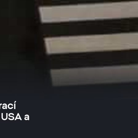
rací
 USA a