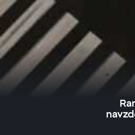
Ran
navzd