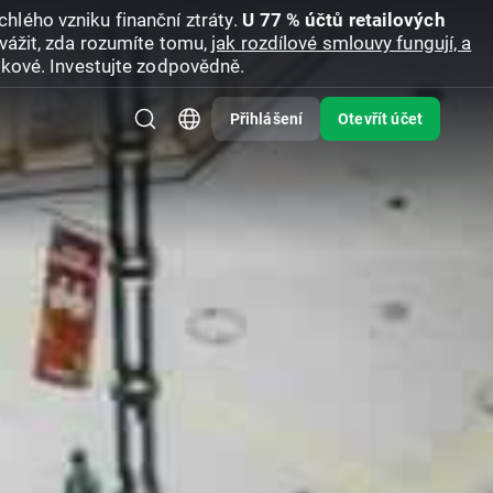
hlého vzniku finanční ztráty.
U 77 % účtů retailových
vážit, zda rozumíte tomu,
jak rozdílové smlouvy fungují, a
zikové. Investujte zodpovědně.
Přihlášení
Otevřít účet