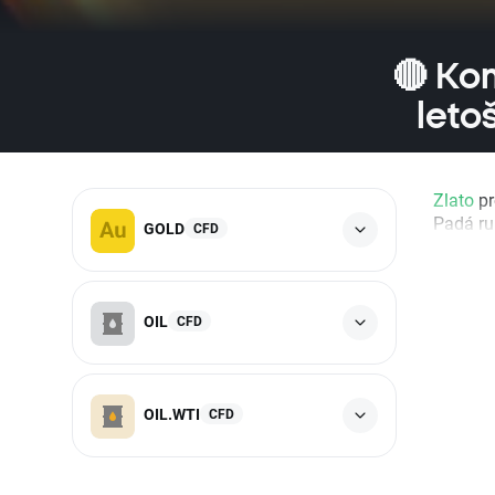
🔴 Kom
leto
Zlato
pr
Padá ru
GOLD
CFD
OIL
CFD
OIL.WTI
CFD