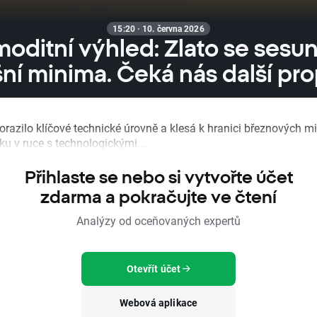
15:20 · 10. června 2026
oditní výhled: Zlato se sesu
šní minima. Čeká nás další pr
orazilo klíčové technické úrovně a klesá k hranici březnových m
ku v ruce s technologickými...
Přihlaste se nebo si vytvořte účet
zdarma a pokračujte ve čtení
Analýzy od oceňovaných expertů
Otevřít účet
Webová aplikace