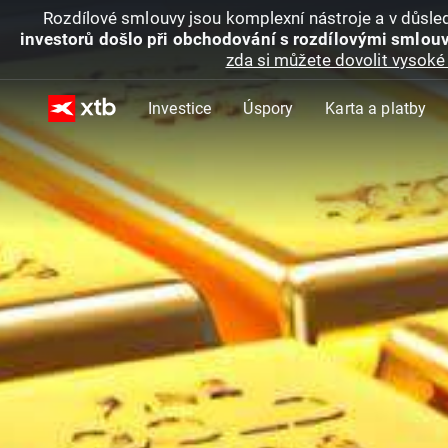
Rozdílové smlouvy jsou komplexní nástroje a v důsled
investorů došlo při obchodování s rozdílovými smlouv
zda si můžete dovolit vysoké 
Investice
Úspory
Karta a platby