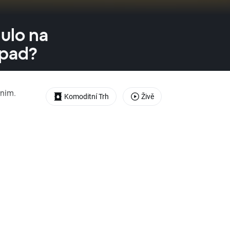
nulo na
opad?
inim.
Komoditní Trh
Živě