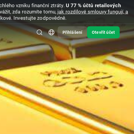
hlého vzniku finanční ztráty.
U 77 % účtů retailových
vážit, zda rozumíte tomu,
jak rozdílové smlouvy fungují, a
zikové. Investujte zodpovědně.
Přihlášení
Otevřít účet