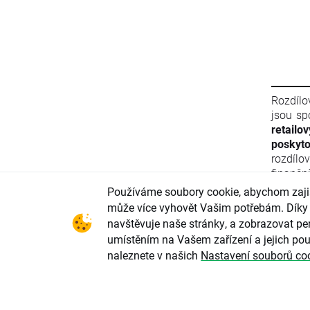
Rozdílo
jsou sp
retailo
poskyto
rozdílo
finančn
materiá
Používáme soubory cookie, abychom zajist
Evropsk
může více vyhovět Vašim potřebám. Díky 
finanč
navštěvuje naše stránky, a zobrazovat per
2011/61
umístěním na Vašem zařízení a jejich pou
ani info
naleznete v našich
Nastavení souborů co
Evrops
zneužív
parlame
2004/72