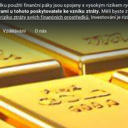
ku použití finanční páky jsou spojeny s vysokým rizikem ryc
ami u tohoto poskytovatele ke vzniku ztráty.
Měli byste z
riziko ztráty svých finančních prostředků.
Investování je ri
Vzdělávání
O nás