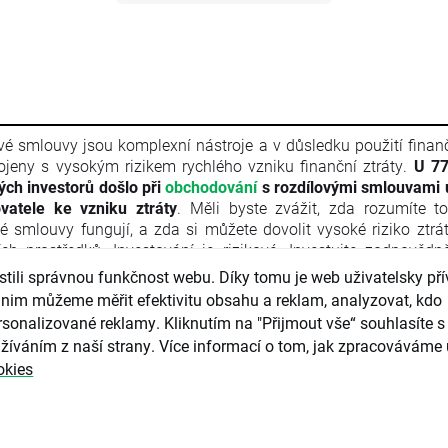
vé smlouvy jsou komplexní nástroje a v důsledku použití finan
ojeny s vysokým rizikem rychlého vzniku finanční ztráty.
U 77
vých investorů došlo při
obchodování
s rozdílovými smlouvami 
vatele ke vzniku ztráty
. Měli byste zvážit, zda rozumíte t
vé smlouvy fungují, a zda si můžete dovolit vysoké riziko ztrá
ích prostředků. Investování je rizikové. Investujte zodpovědn
l je marketingovou komunikací ve smyslu čl. 24 odst. 3 s
ili správnou funkčnost webu. Díky tomu je web uživatelsky přív
ého parlamentu a Rady 2014/65/EU ze dne 15. května 2014 
nim můžeme měřit efektivitu obsahu a reklam, analyzovat, kdo
ních nástrojů, kterou se mění směrnice 2002/92/ES a s
sonalizované reklamy. Kliknutím na "Přijmout vše“ souhlasíte s 
/EU (MiFID II). Marketingová komunikace není investiční do
žíváním z naší strany. Více informací o tom, jak zpracováváme 
rmace doporučující či navrhující investiční strategii ve smyslu 
okies
kého parlamentu a Rady (EU) č. 596/2014 ze dne 16. dubna
ání trhu (nařízení o zneužívání trhu) a o zrušení směrnice Ev
ntu a Rady 2003/6/ES a směrnic Komise 2003/124/ES, 2003/
/ES a nařízení Komise v přenesené pravomoci (EU) 2016/958 z