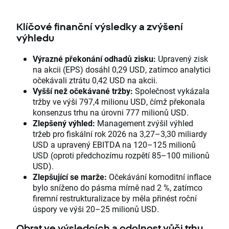
Klíčové finanční výsledky a zvýšení
výhledu
Výrazné překonání odhadů zisku:
Upravený zisk
na akcii (EPS) dosáhl 0,29 USD, zatímco analytici
očekávali ztrátu 0,42 USD na akcii.
Vyšší než očekávané tržby:
Společnost vykázala
tržby ve výši 797,4 milionu USD, čímž překonala
konsenzus trhu na úrovni 777 milionů USD.
Zlepšený výhled:
Management zvýšil výhled
tržeb pro fiskální rok 2026 na 3,27–3,30 miliardy
USD a upravený EBITDA na 120–125 milionů
USD (oproti předchozímu rozpětí 85–100 milionů
USD).
Zlepšující se marže:
Očekávání komoditní inflace
bylo sníženo do pásma mírně nad 2 %, zatímco
firemní restrukturalizace by měla přinést roční
úspory ve výši 20–25 milionů USD.
Obrat ve výsledcích a odolnost vůči trhu