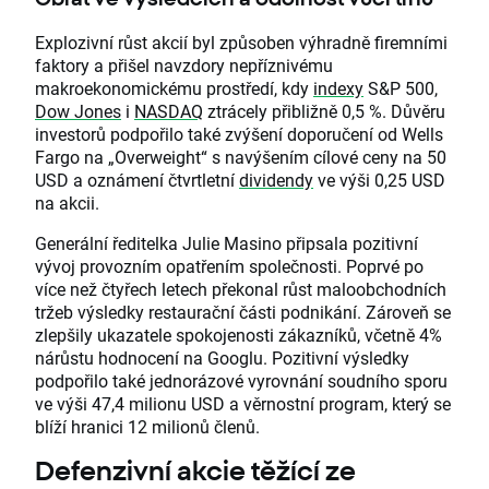
Explozivní růst akcií byl způsoben výhradně firemními
faktory a přišel navzdory nepříznivému
makroekonomickému prostředí, kdy
indexy
S&P 500,
Dow Jones
i
NASDAQ
ztrácely přibližně 0,5 %. Důvěru
investorů podpořilo také zvýšení doporučení od Wells
Fargo na „Overweight“ s navýšením cílové ceny na 50
USD a oznámení čtvrtletní
dividendy
ve výši 0,25 USD
na akcii.
Generální ředitelka Julie Masino připsala pozitivní
vývoj provozním opatřením společnosti. Poprvé po
více než čtyřech letech překonal růst maloobchodních
tržeb výsledky restaurační části podnikání. Zároveň se
zlepšily ukazatele spokojenosti zákazníků, včetně 4%
nárůstu hodnocení na Googlu. Pozitivní výsledky
podpořilo také jednorázové vyrovnání soudního sporu
ve výši 47,4 milionu USD a věrnostní program, který se
blíží hranici 12 milionů členů.
Defenzivní akcie těžící ze