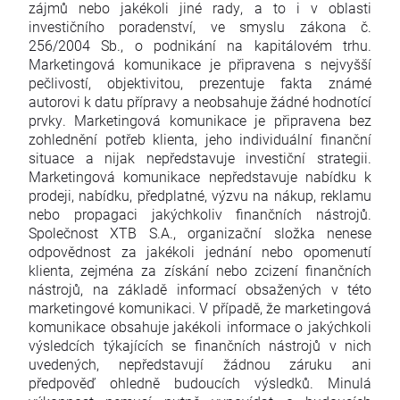
zájmů nebo jakékoli jiné rady, a to i v oblasti
investičního poradenství, ve smyslu zákona č.
256/2004 Sb., o podnikání na kapitálovém trhu.
Marketingová komunikace je připravena s nejvyšší
pečlivostí, objektivitou, prezentuje fakta známé
autorovi k datu přípravy a neobsahuje žádné hodnotící
prvky. Marketingová komunikace je připravena bez
zohlednění potřeb klienta, jeho individuální finanční
situace a nijak nepředstavuje investiční strategii.
Marketingová komunikace nepředstavuje nabídku k
prodeji, nabídku, předplatné, výzvu na nákup, reklamu
nebo propagaci jakýchkoliv finančních nástrojů.
Společnost XTB S.A., organizační složka nenese
odpovědnost za jakékoli jednání nebo opomenutí
klienta, zejména za získání nebo zcizení finančních
nástrojů, na základě informací obsažených v této
marketingové komunikaci. V případě, že marketingová
komunikace obsahuje jakékoli informace o jakýchkoli
výsledcích týkajících se finančních nástrojů v nich
uvedených, nepředstavují žádnou záruku ani
předpověď ohledně budoucích výsledků. Minulá