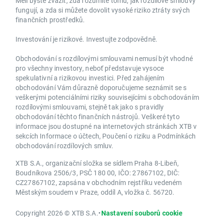
Měli byste zvážit, zda rozumíte tomu, jak rozdílové smlouvy
fungují, a zda si můžete dovolit vysoké riziko ztráty svých
finančních prostředků.
Investování je rizikové. Investujte zodpovědně.
Obchodování s rozdílovými smlouvami nemusí být vhodné
pro všechny investory, neboť představuje vysoce
spekulativní a rizikovou investici. Před zahájením
obchodování Vám důrazně doporučujeme seznámit se s
veškerými potenciálními riziky souvisejícími s obchodováním
rozdílovými smlouvami, stejně tak jako s pravidly
obchodování těchto finančních nástrojů. Veškeré tyto
informace jsou dostupné na internetových stránkách XTB v
sekcích Informace o účtech, Poučení o riziku a Podmínkách
obchodování rozdílových smluv.
XTB S.A., organizační složka se sídlem Praha 8-Libeň,
Boudníkova 2506/3, PSČ 180 00, IČO: 27867102, DIČ:
CZ27867102, zapsána v obchodním rejstříku vedeném
Městským soudem v Praze, oddíl A, vložka č. 56720.
Copyright 2026 © XTB S.A.
•
Nastavení souborů cookie