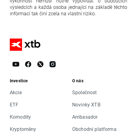
výkonnost nemusí nutně vypovídat o budoucích
výsledcích a každá osoba jednající na základě těchto
informací tak činí zcela na vlastní riziko.
Investice
O nás
Akcie
Společnost
ETF
Novinky XTB
Komodity
Ambasador
Kryptoměny
Obchodní platforma