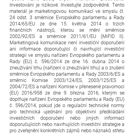
Investování je rizikové. Investujte zodpovědně. Tento
materiál je marketingovou komunikací ve smyslu čl.
24 odst. 3 směrnice Evropského parlamentu a Rady
2014/65/EU ze dne 15. května 2014 o trzích
finančních nástrojů, kterou se mění směrnice
2002/92/ES a směrnice 2011/61/EU (MiFID II).
Marketingová komunikace není investiční doporučení
ani informace doporučující či navrhující investiční
strategii ve smyslu nařízení Evropského parlamentu a
Rady (EU) č. 596/2014 ze dne 16. dubna 2014 o
zneužívání trhu (nařízení o zneužívání trhu) a o zrušení
směrnice Evropského parlamentu a Rady 2003/6/ES a
směrnic Komise 2003/124/ES, 2003/125/ES a
2004/72/ES a nařízení Komise v přenesené pravomoci
(EU) 2016/958 ze dne 9. března 2016, kterým se
doplňuje nařízení Evropského parlamentu a Rady (EU)
č. 596/2014, pokud jde o regulační technické normy
pro technická ujednání pro objektivní předkládání
investičních doporučení nebo jiných informací
doporučujících nebo navrhujících investiční strategie a
pro zveřejnění konkrétních zájmů nebo náznaků střetu