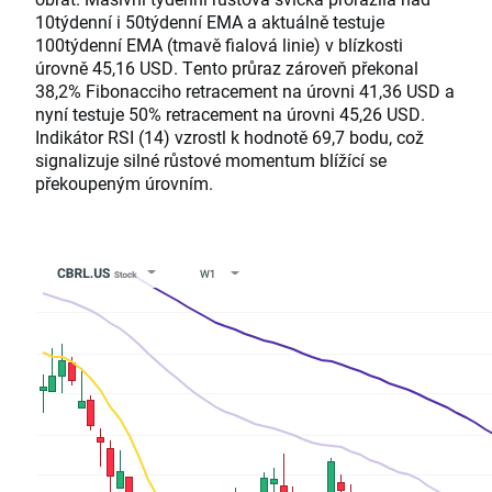
10týdenní i 50týdenní EMA a aktuálně testuje
100týdenní EMA (tmavě fialová linie) v blízkosti
úrovně 45,16 USD. Tento průraz zároveň překonal
38,2% Fibonacciho retracement na úrovni 41,36 USD a
nyní testuje 50% retracement na úrovni 45,26 USD.
Indikátor RSI (14) vzrostl k hodnotě 69,7 bodu, což
signalizuje silné růstové momentum blížící se
překoupeným úrovním.