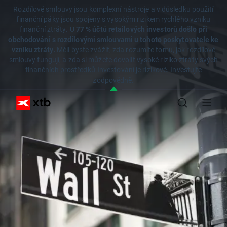
Rozdílové smlouvy jsou komplexní nástroje a v důsledku použití
finanční páky jsou spojeny s vysokým rizikem rychlého vzniku
finanční ztráty.
U 77 % účtů retailových investorů došlo při
obchodování s rozdílovými smlouvami u tohoto poskytovatele ke
vzniku ztráty.
Měli byste zvážit, zda rozumíte tomu,
jak rozdílové
smlouvy fungují, a zda si můžete dovolit vysoké riziko ztráty svých
finančních prostředků.
Investování je rizikové. Investujte
zodpovědně.