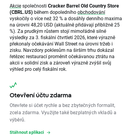
Akcie
společnosti
Cracker Barrel Old Country Store
(CBRL.US)
během dopoledního
obchodování
vyskočily o více než 32 % a dosáhly denního maxima
na úrovni 48,20 USD (aktuálně přidávají přibližně 25
%). Za prudkým růstem stojí mimořádně silné
výsledky za 3. fiskální čtvrtletí 2026, které výrazně
překonaly očekávání Wall Street na úrovni tržeb i
zisku. Navzdory poklesům na širším trhu dokázal
řetězec restaurací proměnit očekávanou ztrátu na
akcii v solidní zisk a zároveň výrazně zvýšil svůj
výhled pro celý fiskální rok.
Otevření účtu zdarma
Otevřete si účet rychle a bez zbytečných formalit,
zcela zdarma. Využijte také bezplatných vkladů a
výběrů.
Stáhnout aplikaci