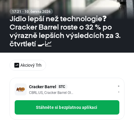
17:21 · 10. června 2026
Jídlo lepší než technologie❓
Cracker Barrel roste o 32 % po
výrazně lepších výsledcích za 3.
čtvrtletí 🍳📈
Akciový Trh
-
Cracker Barrel
STC
-
CBRL.US, Cracker Barrel Old Country Store Inc
Stáhněte si bezplatnou aplikaci