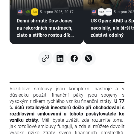
5. srpna 2026, 20:17
5. srpna 202
Denní shrnutí: Dow Jones
US Open: AMD a S
na rekordních maximech,
neoslnily, ale širší t
zlato a stříbro rostou díky
zůstává odolný
nadějím na dohodu mezi
USA a Íránem
Rozdílové smlouvy jsou komplexní nástroje a v
důsledku použití finanční páky jsou spojeny s
vysokým rizikem rychlého vzniku finanční ztráty.
U 77
% účtů retailových investorů došlo při obchodování s
rozdílovými smlouvami u tohoto poskytovatele ke
vzniku ztráty
. Měli byste zvážit, zda rozumíte tomu,
jak rozdílové smlouvy fungují, a zda si můžete dovolit
vysoké riziko ztráty svých finančních prostředků.