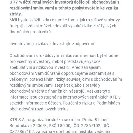
U 77 % účtů retailových investorů došlo při obchodování s
rozdílovými smlouvami u tohoto poskytovatele ke vzniku
ztráty.
Měli byste zvážit, zda rozumíte tomu, jak rozdílové smlouvy
fungují, a zda si můžete dovolit vysoké riziko ztráty svých
finančních prostředků.
Investování je rizikové. Investujte zodpovědně.
Obchodování s rozdílovými smlouvami nemusí být vhodné
pro všechny investory, neboť představuje vysoce
spekulativní a rizikovou investici. Před zahájením
obchodování Vám důrazně doporučujeme seznámit se s
veškerými potenciálními riziky souvisejícími s obchodováním
rozdílovými smlouvami, stejně tak jako s pravidly
obchodování těchto finančních nástrojů. Veškeré tyto
informace jsou dostupné na internetových stránkách XTB v
sekcích Informace o účtech, Poučení o riziku a Podmínkách
obchodování rozdílových smluv.
XTB S.A., organizační složka se sídlem Praha 8-Libeň,
Boudníkova 2506/3, PSČ 180 00, IČO: 27867102, DIČ:
CZ27867102, zapsána v obchodním rejstříku vedeném