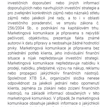
investičních doporučení nebo jiných informací
doporučujících nebo navrhujících investiční strategie a
pro zveřejnění konkrétních zájmů nebo náznaků střetu
zájmů nebo jakékoli jiné rady, a to i v oblasti
investičního poradenství, ve smyslu zákona č.
256/2004 Sb., o podnikání na kapitálovém trhu.
Marketingová komunikace je připravena s nejvyšší
pečlivostí, objektivitou, prezentuje fakta známé
autorovi k datu přípravy a neobsahuje žádné hodnotící
prvky. Marketingová komunikace je připravena bez
zohlednění potřeb klienta, jeho individuální finanční
situace a nijak nepředstavuje investiční strategii.
Marketingová komunikace nepředstavuje nabídku k
prodeji, nabídku, předplatné, výzvu na nákup, reklamu
nebo propagaci jakýchkoliv finančních nástrojů.
Společnost XTB S.A., organizační složka nenese
odpovědnost za jakékoli jednání nebo opomenutí
klienta, zejména za získání nebo zcizení finančních
nástrojů, na základě informací obsažených v této
marketingové komunikaci. V případě, že marketingová
komunikace obsahuje jakékoli informace o jakýchkoli