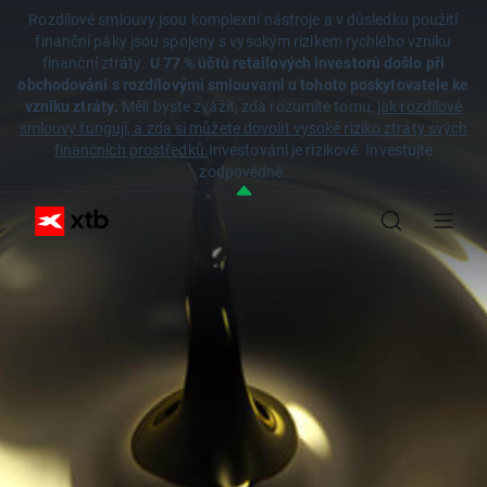
Rozdílové smlouvy jsou komplexní nástroje a v důsledku použití
finanční páky jsou spojeny s vysokým rizikem rychlého vzniku
finanční ztráty.
U 77 % účtů retailových investorů došlo při
obchodování s rozdílovými smlouvami u tohoto poskytovatele ke
vzniku ztráty.
Měli byste zvážit, zda rozumíte tomu,
jak rozdílové
smlouvy fungují, a zda si můžete dovolit vysoké riziko ztráty svých
finančních prostředků.
Investování je rizikové. Investujte
zodpovědně.