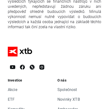
výsledcích týkajících se finančních nástrojů v nich
uvedených, nepředstavují žádnou záruku ani
předpověď ohledně budoucích výsledků. Minulá
výkonnost nemusí nutně vypovídat o budoucích
výsledcích a každá osoba jednající na základě těchto
informací tak činí zcela na vlastní riziko.
Investice
O nás
Akcie
Společnost
ETF
Novinky XTB
Komodity
Ambasador