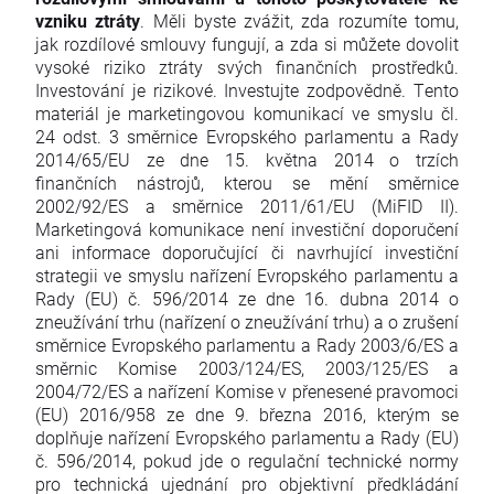
vzniku ztráty
. Měli byste zvážit, zda rozumíte tomu,
jak rozdílové smlouvy fungují, a zda si můžete dovolit
vysoké riziko ztráty svých finančních prostředků.
Investování je rizikové. Investujte zodpovědně. Tento
materiál je marketingovou komunikací ve smyslu čl.
24 odst. 3 směrnice Evropského parlamentu a Rady
2014/65/EU ze dne 15. května 2014 o trzích
finančních nástrojů, kterou se mění směrnice
2002/92/ES a směrnice 2011/61/EU (MiFID II).
Marketingová komunikace není investiční doporučení
ani informace doporučující či navrhující investiční
strategii ve smyslu nařízení Evropského parlamentu a
Rady (EU) č. 596/2014 ze dne 16. dubna 2014 o
zneužívání trhu (nařízení o zneužívání trhu) a o zrušení
směrnice Evropského parlamentu a Rady 2003/6/ES a
směrnic Komise 2003/124/ES, 2003/125/ES a
2004/72/ES a nařízení Komise v přenesené pravomoci
(EU) 2016/958 ze dne 9. března 2016, kterým se
doplňuje nařízení Evropského parlamentu a Rady (EU)
č. 596/2014, pokud jde o regulační technické normy
pro technická ujednání pro objektivní předkládání