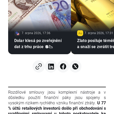
7. srpna 2026, 17:36
7. srpna 2026, 17:31
Dolar klesá po zveřejnění
Zlato posiluje témě
dat z trhu práce 💲📉
a snaží se zvrátit t
Rozdílové smlouvy jsou komplexní nástroje a v
důsledku použití finanční páky jsou spojeny s
vysokým rizikem rychlého vzniku finanční ztráty.
U 77
% účtů retailových investorů došlo při obchodování s
rozdílovými smlouvami u tohoto poskytovatele ke