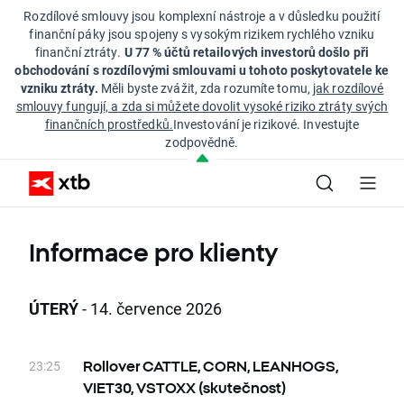
Rozdílové smlouvy jsou komplexní nástroje a v důsledku použití
finanční páky jsou spojeny s vysokým rizikem rychlého vzniku
finanční ztráty.
U 77 % účtů retailových investorů došlo při
obchodování s rozdílovými smlouvami u tohoto poskytovatele ke
vzniku ztráty.
Měli byste zvážit, zda rozumíte tomu,
jak rozdílové
smlouvy fungují, a zda si můžete dovolit vysoké riziko ztráty svých
finančních prostředků.
Investování je rizikové. Investujte
zodpovědně.
Informace pro klienty
ÚTERÝ
- 14. července 2026
23:25
Rollover CATTLE, CORN, LEANHOGS,
VIET30, VSTOXX (skutečnost)