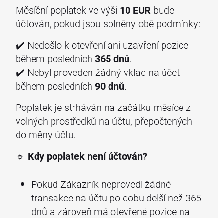
Měsíční poplatek ve výši
10 EUR
bude
účtován, pokud jsou splněny obě podmínky:
✔️ Nedošlo k otevření ani uzavření pozice
během posledních
365 dnů
.
✔️ Nebyl proveden žádný vklad na účet
během posledních
90 dnů
.
Poplatek je strháván na začátku měsíce z
volných prostředků na účtu, přepočtených
do měny účtu.
🔹
Kdy poplatek není účtován?
Pokud Zákazník neprovedl žádné
transakce na účtu po dobu delší než 365
dnů a zároveň má otevřené pozice na