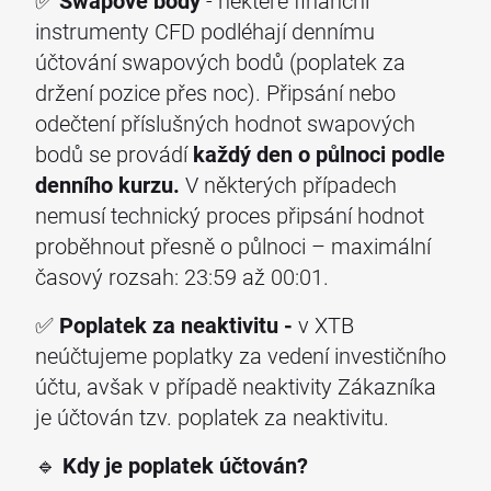
✅
Swapové body
- některé finanční
instrumenty CFD podléhají dennímu
účtování swapových bodů (poplatek za
držení pozice přes noc). Připsání nebo
odečtení příslušných hodnot swapových
bodů se provádí
každý den o půlnoci podle
denního kurzu.
V některých případech
nemusí technický proces připsání hodnot
proběhnout přesně o půlnoci – maximální
časový rozsah: 23:59 až 00:01.
✅
Poplatek za neaktivitu -
v XTB
neúčtujeme poplatky za vedení investičního
účtu, avšak v případě neaktivity Zákazníka
je účtován tzv. poplatek za neaktivitu.
🔹
Kdy je poplatek účtován?