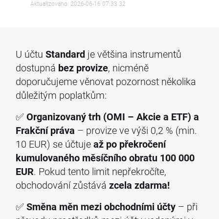
Aktualizováno: 2026-06-16 07:33:32
U účtu
Standard
je většina instrumentů
dostupná
bez provize
, nicméně
doporučujeme věnovat pozornost několika
důležitým poplatkům:
✅
Organizovaný trh (OMI – Akcie a ETF) a
Frakční práva
– provize ve výši 0,2 % (min.
10 EUR) se účtuje
až po překročení
kumulovaného měsíčního obratu 100 000
EUR
. Pokud tento limit nepřekročíte,
obchodování zůstává
zcela zdarma!
✅
Směna měn mezi obchodními účty
– při