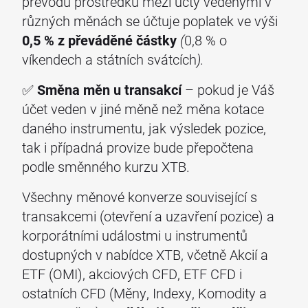
převodu prostředků mezi účty vedenými v
různých měnách se účtuje poplatek ve výši
0,5 % z převáděné částky
(
0,8 % o
víkendech a státních svátcích
).
✅
Směna měn u transakcí
– pokud je Váš
účet veden v jiné měně než měna kotace
daného instrumentu, jak výsledek pozice,
tak i případná provize bude přepočtena
podle směnného kurzu XTB.
Všechny měnové konverze související s
transakcemi (otevření a uzavření pozice) a
korporátními událostmi u instrumentů
dostupných v nabídce XTB, včetně Akcií a
ETF (OMI), akciových CFD, ETF CFD i
ostatních CFD (Měny, Indexy, Komodity a