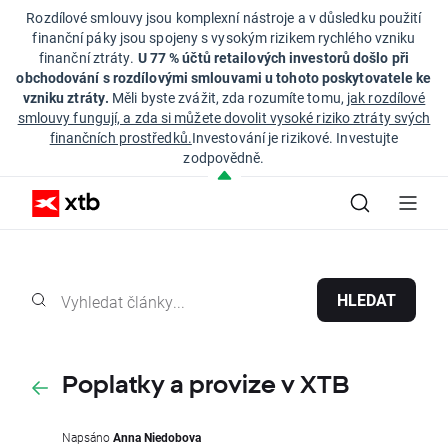
Rozdílové smlouvy jsou komplexní nástroje a v důsledku použití
finanční páky jsou spojeny s vysokým rizikem rychlého vzniku
finanční ztráty.
U 77 % účtů retailových investorů došlo při
obchodování s rozdílovými smlouvami u tohoto poskytovatele ke
vzniku ztráty.
Měli byste zvážit, zda rozumíte tomu,
jak rozdílové
smlouvy fungují, a zda si můžete dovolit vysoké riziko ztráty svých
finančních prostředků.
Investování je rizikové. Investujte
zodpovědně.
HLEDAT
Poplatky a provize v XTB
Napsáno
Anna Niedobova