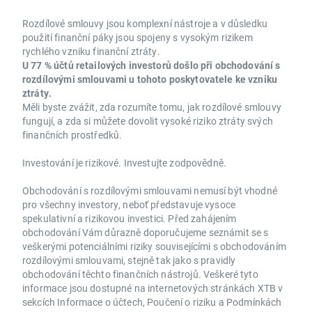
Rozdílové smlouvy jsou komplexní nástroje a v důsledku
použití finanční páky jsou spojeny s vysokým rizikem
rychlého vzniku finanční ztráty.
U 77 % účtů retailových investorů došlo při obchodování s
rozdílovými smlouvami u tohoto poskytovatele ke vzniku
ztráty.
Měli byste zvážit, zda rozumíte tomu, jak rozdílové smlouvy
fungují, a zda si můžete dovolit vysoké riziko ztráty svých
finančních prostředků.
Investování je rizikové. Investujte zodpovědně.
Obchodování s rozdílovými smlouvami nemusí být vhodné
pro všechny investory, neboť představuje vysoce
spekulativní a rizikovou investici. Před zahájením
obchodování Vám důrazně doporučujeme seznámit se s
veškerými potenciálními riziky souvisejícími s obchodováním
rozdílovými smlouvami, stejně tak jako s pravidly
obchodování těchto finančních nástrojů. Veškeré tyto
informace jsou dostupné na internetových stránkách XTB v
sekcích Informace o účtech, Poučení o riziku a Podmínkách