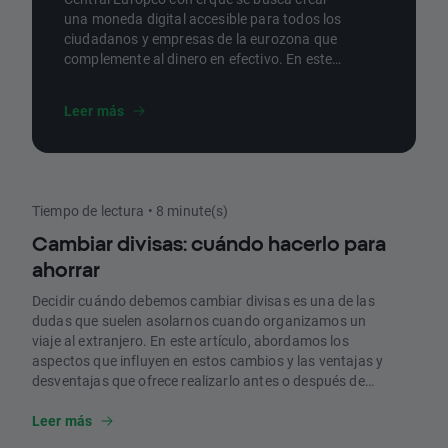
una moneda digital accesible para todos los
ciudadanos y empresas de la eurozona que
complemente al dinero en efectivo. En este
artículo, repasamos qué es y todo lo que se
sabe hasta el momento.
Leer más
Tiempo de lectura • 8 minute(s)
Cambiar divisas: cuándo hacerlo para
ahorrar
Decidir cuándo debemos cambiar divisas es una de las
dudas que suelen asolarnos cuando organizamos un
viaje al extranjero. En este artículo, abordamos los
aspectos que influyen en estos cambios y las ventajas y
desventajas que ofrece realizarlo antes o después de
llegar a nuestro destino.
Leer más