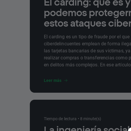
El carding: qué es
podemos proteger
estos ataques cibe
El carding es un tipo de fraude por el que
ciberdelincuentes emplean de forma ilega
las tarjetas bancarias de sus víctimas, y
realizar compras o transferencias como p
en delitos más complejos. En ese artícul
su funcionamiento y cómo protegernos d
ataques.
Leer más
Tiempo de lectura • 8 minute(s)
La ingeniería social