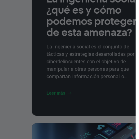
¿qué es y cómo
podemos proteger
de esta amenaza?
La ingeniería social es el conjunto de
tácticas y estrategias desarrolladas por
ciberdelincuentes con el objetivo de
manipular a otras personas para que
compartan información personal o
confidencial o realicen acciones que
puedan vulnerar su seguridad. En este
Leer más
artículo, repasamos qué es la ingeniería
social, qué tipos de ataques se engloban
este tipo de cibercrimenes y cómo
podemos protegernos ante ellos.