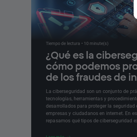
Tiempo de lectura • 10 minute(s)
¿Qué es la ciberse
cómo podemos pro
de los fraudes de i
La ciberseguridad son un conjunto de prá
tecnologías, herramientas y procedimien
desarrollados para proteger la seguridad 
empresas y ciudadanos en internet. En est
repasamos qué tipos de ciberseguridad ex
amenazas puede haber en la red y cómo
protegernos.
Leer más