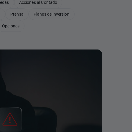
nedas
Acciones al Contado
B
Prensa
Planes de inversión
Opciones