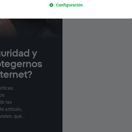
Configuración
guridad y
tegernos
nternet?
cticas,
tos
de las
e artículo,
isten, qué
 podemos