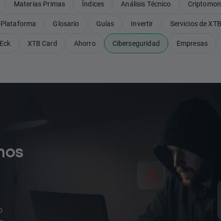
Materias Primas
Índices
Análisis Técnico
Criptomo
Plataforma
Glosario
Guías
Invertir
Servicios de XT
Eck
XTB Card
Ahorro
Ciberseguridad
Empresas
nos
o