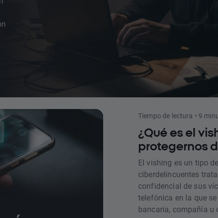
an
ón
s y
Tiempo de lectura • 9 min
¿Qué es el vi
protegernos 
El vishing es un tipo d
ciberdelincuentes trat
confidencial de sus v
telefónica en la que s
bancaria, compañía u o