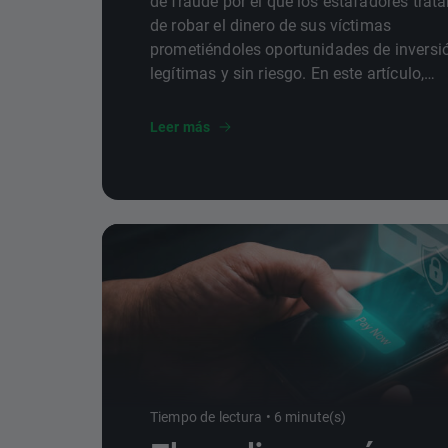
de fraude por el que los estafadores trat
de robar el dinero de sus víctimas
prometiéndoles oportunidades de inversi
legítimas y sin riesgo. En este artículo,
repasamos cuáles son sus característica
qué podemos hacer para evitar estas
Leer más
trampas.
Tiempo de lectura • 6 minute(s)