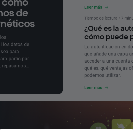
 y cómo
te contamos cómo prot
Leer más
nos de
Tiempo de lectura • 7 min
rnéticos
¿Qué es la au
cómo puede pr
 los
l los datos de
La autenticación en d
a sea para
que añade una capa adi
ara participar
acceder a una cuenta o
o, repasamos
qué es, qué ventajas of
e estos
podemos utilizar.
Leer más
: