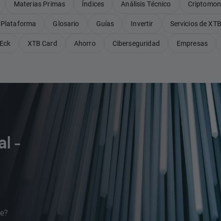
Materias Primas
Índices
Análisis Técnico
Criptomo
Plataforma
Glosario
Guías
Invertir
Servicios de XT
Eck
XTB Card
Ahorro
Ciberseguridad
Empresas
l -
se?