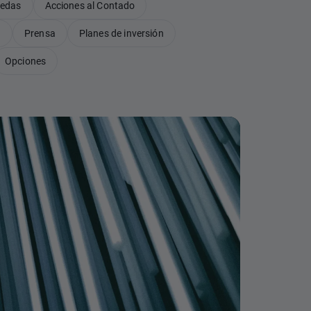
nedas
Acciones al Contado
B
Prensa
Planes de inversión
Opciones