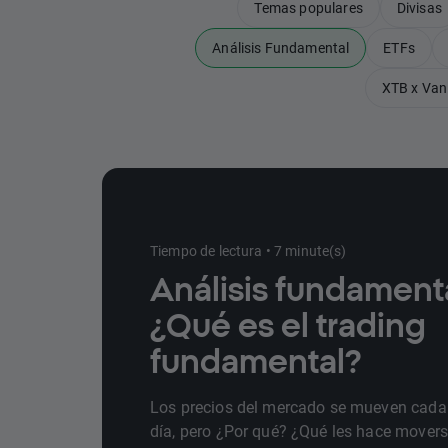
Temas populares
Divisas
Análisis Fundamental
ETFs
XTB x Van
Tiempo de lectura • 7 minute(s)
Análisis fundamenta
¿Qué es el trading
fundamental?
Los precios del mercado se mueven cada
día, pero ¿Por qué? ¿Qué les hace mover