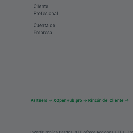
Cliente
Profesional
Cuenta de
Empresa
Partners
XOpenHub.pro
Rincón del Cliente
Invertir implica riesgos. XTB ofrece Acciones, ETFs, 