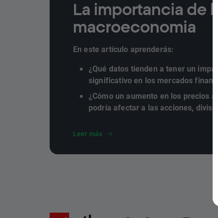
La importancia de l
macroeconomia
En este artículo aprenderás:
¿Qué datos tienden a tener un impa
significativo en los mercados financ
¿Cómo un aumento en los precios a
podría afectar a las acciones, divisa
instrumentos?
Leer más
¿Por qué el crecimiento económico 
para los inversores de todo el mund