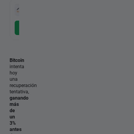
-
XXBT.DE
ETC
-
Descargar la APP gratuita
Bitcoin
intenta
hoy
una
recuperación
tentativa,
ganando
más
de
un
3%
antes