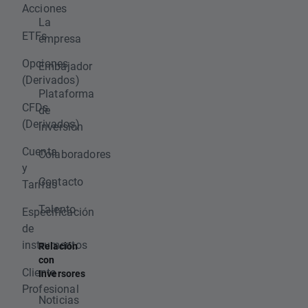
Acciones
La
ETFs
empresa
Opciones
Embajador
(Derivados)
Plataforma
CFDs
de
(Derivados)
inversión
Cuenta
Colaboradores
y
Contacto
Tarifas
Talento
Especificación
de
instrumentos
Relación
con
Cliente
Inversores
Profesional
Noticias