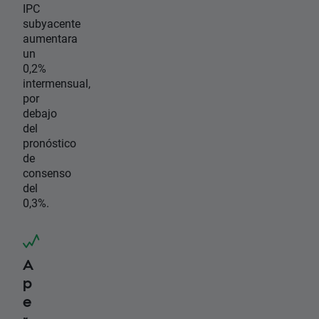
IPC
subyacente
aumentara
un
0,2%
intermensual,
por
debajo
del
pronóstico
de
consenso
del
0,3%.
A
p
e