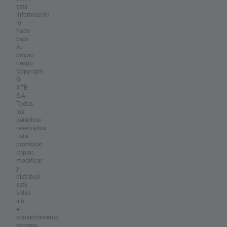
esta
información
lo
hace
bajo
su
propio
riesgo.
Copyright
©
XTB
S.A.
Todos
los
derechos
reservados.
Está
prohibido
copiar,
modificar
y
distribuir
este
vídeo
sin
el
consentimiento
expreso