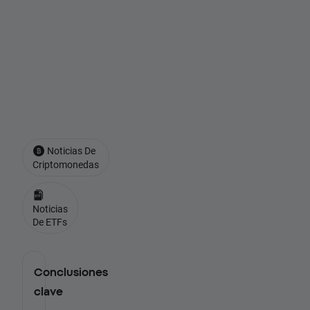
E
E
.
U
U
.
Noticias De
Criptomonedas
Noticias
De ETFs
Conclusiones
clave