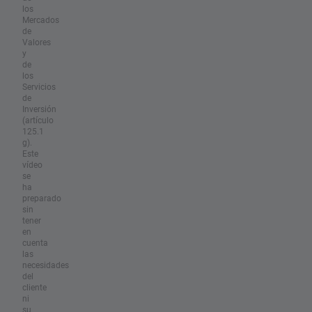
los
Mercados
de
Valores
y
de
los
Servicios
de
Inversión
(artículo
125.1
g).
Este
vídeo
se
ha
preparado
sin
tener
en
cuenta
las
necesidades
del
cliente
ni
su