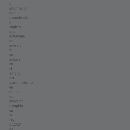
o
información
que
recomiende
o
sugiera
una
estrategia
de
inversión
ni
se
incluye
en
el
ámbito
del
asesoramiento
en
materia
de
inversión
recogido
en
la
Ley
6/2023
de