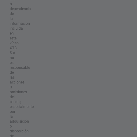
o
dependencia
de
la
información
incluida
en
este
vídeo.
XTB
S.A.
no
es
responsable
de
las
acciones
u
omisiones
del
cliente,
especialmente
por
la
adquisición
o
disposición
de