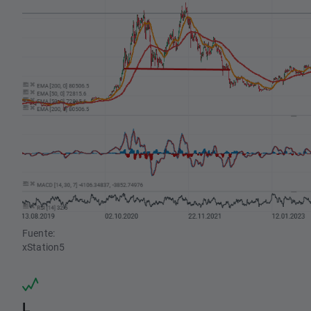
Fuente:
xStation5
L