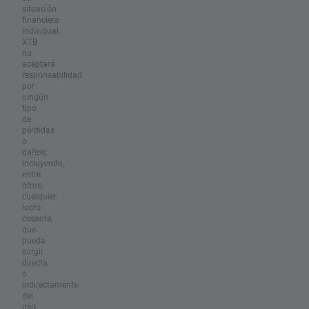
situación
financiera
individual.
XTB
no
aceptará
responsabilidad
por
ningún
tipo
de
pérdidas
o
daños,
incluyendo,
entre
otros,
cualquier
lucro
cesante,
que
pueda
surgir
directa
o
indirectamente
del
uso