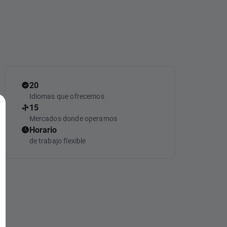
20
Idiomas que ofrecemos
15
Mercados donde operamos
Horario
de trabajo flexible