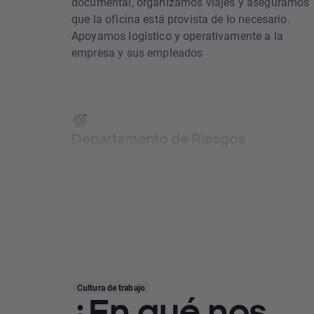
documental, organizamos viajes y aseguramos
que la oficina está provista de lo necesario.
Apoyamos logístico y operativamente a la
empresa y sus empleados
Departamento de Riesgos
Analizamos y supervisamos el nivel de riesgo e
las actividades de XTB y sus sucursales por
medio de varios modelos y análisis avanzados
Cultura de trabajo
Departamento de Ventas
¿En qué nos
Creando una relación con los clientes y actuand