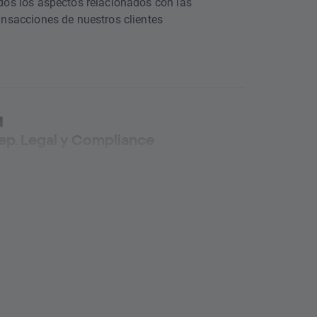
dos los aspectos relacionados con las
ansacciones de nuestros clientes
ep. Legal y Compliance
s aseguramos de que nuestra empresa opera
 acuerdo con las normativas y legislaciones
licables, siguiendo nuestros estrictos
ocedimientos internos
ep. de Marketing Global
eamos estrategias para fortalecer la posición de