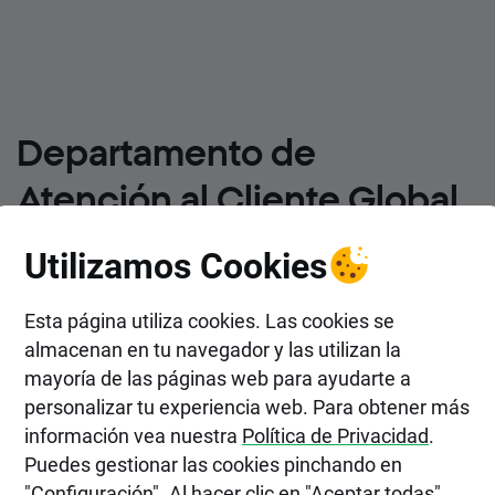
Departamento de
Atención al Cliente Global
Aseguramos la mayor calidad en nuestros servicios
Utilizamos Cookies
de Atención al Cliente en 15 mercados en Europa, Asia,
Sudamérica y Oriente Medio. Dando soporte a nuestros
Esta página utiliza cookies. Las cookies se
clientes hasta en 20 idiomas diferentes
almacenan en tu navegador y las utilizan la
Conoce las ofertas actuales
mayoría de las páginas web para ayudarte a
personalizar tu experiencia web. Para obtener más
información vea nuestra
Política de Privacidad
.
Puedes gestionar las cookies pinchando en
"Configuración". Al hacer clic en "Aceptar todas",