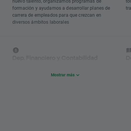
nuevo talento, organizamos programas de
to
formación y ayudamos a desarrollar planes de
tr
carrera de empleados para que crezcan en
diversos ámbitos laborales
Dep. Financiero y Contabilidad
D
n
La seguridad financiera de XTB es fundamental.
No
Llevamos los registros contables, supervisamos
de
Mostrar más
los controles internos y preparamos informes
ap
y resúmenes financieros
pr
Desarrollo Negocio Internac.
D
o
Ofrecemos soluciones tecnológicas y de gestión
Cr