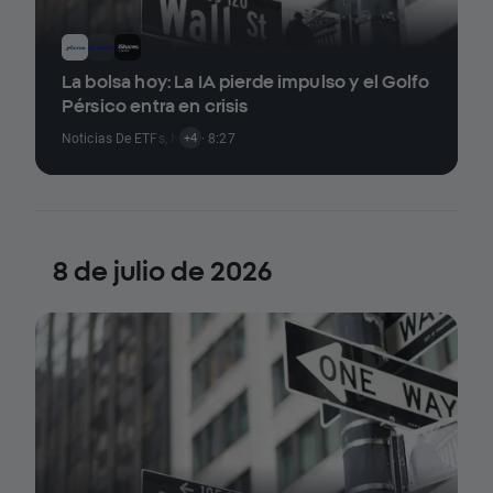
La bolsa hoy: La IA pierde impulso y el Golfo
Pérsico entra en crisis
Noticias De ETFs
,
Noticias De Acciones
· 8:27
,
Noticias De Criptomonedas
,
No
+4
8 de julio de 2026