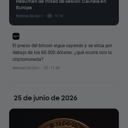
Resumen de mitad de sesión: Cautela en
Europa
Noticias De Acciones
,
Noticias Sobre Materias Primas
· 13:16
,
Noticias De Cri
+3
El precio del bitcoin sigue cayendo y se sitúa por
debajo de los 60.000 dólares: ¿qué ocurre con la
criptomoneda?
Noticias De Criptomonedas
· 11:30
+1
25 de junio de 2026