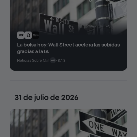
La bolsa hoy: Wall Street acelera las subidas
gracias a la IA
Noticias Sobre Materias Primas
· 8:13
,
Noticias Sobre Índices
,
Noticias De Cr
+4
31 de julio de 2026