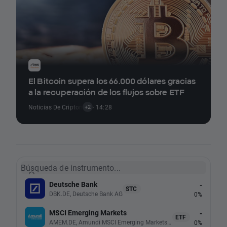
El Bitcoin supera los 66.000 dólares gracias
a la recuperación de los flujos sobre ETF
Noticias De Criptomonedas
· 14:28
,
Noticias De ETFs
+2
Búsqueda de instrumento...
Deutsche Bank
-
STC
DBK.DE, Deutsche Bank AG
0%
MSCI Emerging Markets
-
ETF
AMEM.DE, Amundi MSCI Emerging Markets UCITS (Acc EUR)
0%