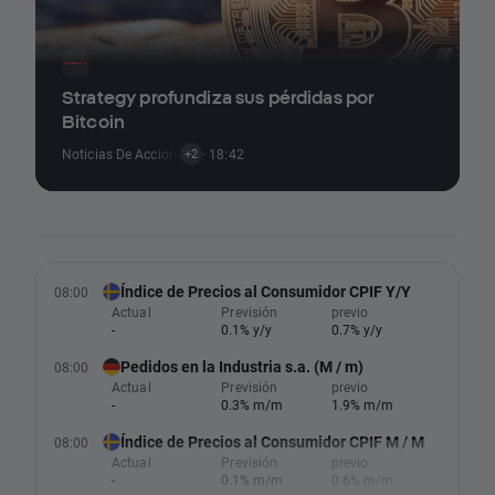
Strategy profundiza sus pérdidas por
Bitcoin
Noticias De Acciones
,
Noticias De Criptomonedas
· 18:42
,
Análisis Técnico
+2
Índice de Precios al Consumidor CPIF Y/Y
08:00
Actual
Previsión
previo
-
0.1% y/y
0.7% y/y
Pedidos en la Industria s.a. (M / m)
08:00
Actual
Previsión
previo
-
0.3% m/m
1.9% m/m
Índice de Precios al Consumidor CPIF M / M
08:00
Actual
Previsión
previo
-
0.1% m/m
0.6% m/m