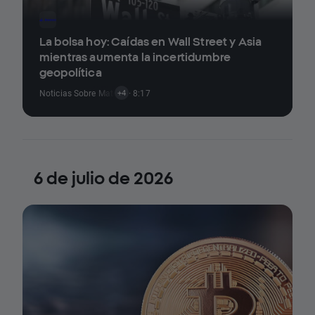
La bolsa hoy: Caídas en Wall Street y Asia
mientras aumenta la incertidumbre
geopolítica
Noticias Sobre Materias Primas
· 8:17
,
Noticias De Criptomonedas
,
Noticias S
+4
6 de julio de 2026