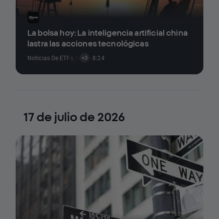
La bolsa hoy: La inteligencia artificial china
lastra las acciones tecnológicas
Noticias De ETFs
,
Noticias De Criptomonedas
· 8:24
,
Noticias Sobre Índices
,
N
+3
17 de julio de 2026