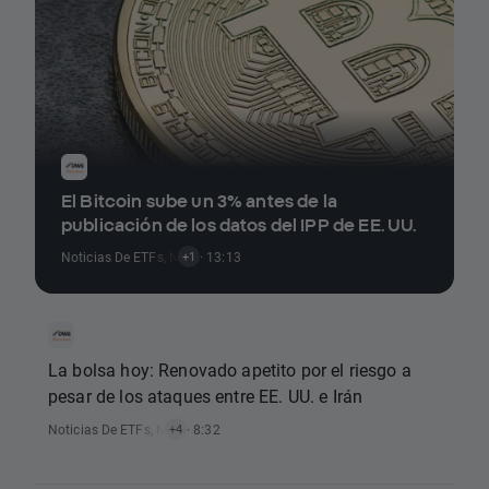
El Bitcoin sube un 3% antes de la
publicación de los datos del IPP de EE. UU.
Noticias De ETFs
,
Noticias De Criptomonedas
· 13:13
+1
La bolsa hoy: Renovado apetito por el riesgo a
pesar de los ataques entre EE. UU. e Irán
Noticias De ETFs
,
Noticias De Criptomonedas
· 8:32
,
Noticias Sobre Índices
,
Not
+4