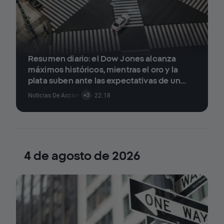
Resumen diario: el Dow Jones alcanza
máximos históricos, mientras el oro y la
plata suben ante las expectativas de un
acuerdo entre EE. UU. e Irán
Noticias De Acciones
,
Noticias De Criptomonedas
· 22:18
,
Noticias Sobre Índic
+3
4 de agosto de 2026