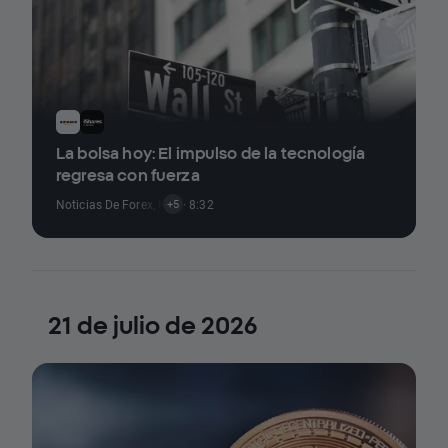
La bolsa hoy: El impulso de la tecnología
regresa con fuerza
Noticias De Forex
,
Noticias Sobre Materias Primas
· 8:32
,
Noticias Sobre Índi
+5
21 de julio de 2026