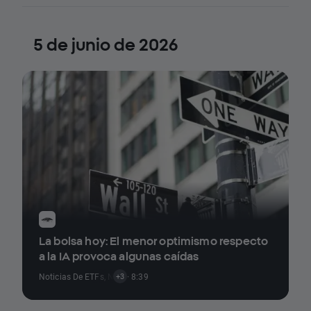
5 de junio de 2026
La bolsa hoy: El menor optimismo respecto
a la IA provoca algunas caídas
Noticias De ETFs
,
Noticias De Criptomonedas
· 8:39
,
Noticias Sobre Índices
,
N
+3