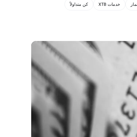
مار
خدمات XTB
كن متداولاً