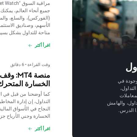
جميع أنحاء العالم، يمكنك 
متاحة للتداول بشكل بس
اقرأ أكثر
وقت القراءة • 6 دقائق
منصة T4
ة التداول" "Terminal" الموجودة في
الخسارة المتحرك
ة التداول،
كما أوضحنا من قبل في ال
معاملات
التداول، إن إدارة المخاطر
تداول، والهامش
النجاح في الأسواق المال
ا الدرس.
الخسارة وجني الأرباح جزء 
اقرأ أكثر