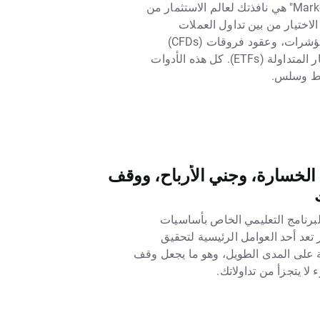
مراقبة السوق "Market Watch" هي نافذتك لعالم الاستثمار من
الاختيار من بين تداول العملات
(الفوركس)، والسلع، والمؤشرات، وعقود فروقات (CFDs)
الأسهم، وصناديق الاستثمار المتداولة (ETFs). كل هذه الأدوات
يط وسلس.
M: وقف الخسارة، وجني الأرباح، ووقف
برنامج التعليمي الخاص بأساسيات
 تعد أحد العوامل الرئيسية لتحقيق
ية على المدى الطويل، وهو ما يجعل وقف
لا يتجزأ من تداولاتك.