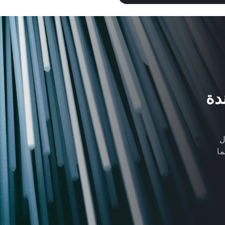
 الأجندة
اول
ما