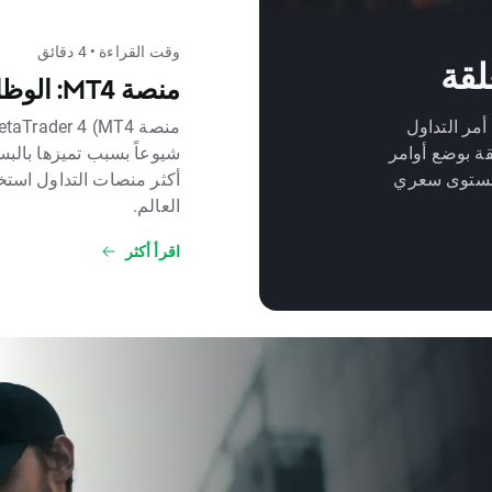
وقت القراءة • 4 دقائق
منصة MT4: الوظائف الأساسية
أمر التداول
شيوعاً بسبب تميزها بالبس
قة بوضع أوامر
أكثر منصات التداول استخد
 مستوى سعري
العالم.
اقرأ أكثر