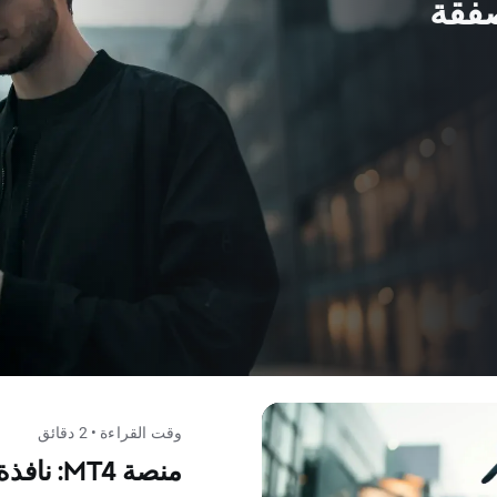
ح صفقة
وقت القراءة • 2 دقائق
منصة MT4: نافذة مراقبة السوق