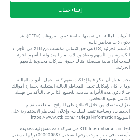
إنشاء حساب
الأدوات المالية التي نقدمها، خاصة عقود الفروقات (CFDs)، قد
تكون ذات مخاطر عالية.
الأسهم الجزئية (FS) هي حق ائتماني مكتسب من XTB ​​في الأجزاء
الكسرية من الأسهم وصناديق الاستثمار المتداولة. الأسهم الجزئية
ليست أداة مالية منفصلة. هناك حقوق شركات محدودة للأسهم
الجزئية.
يجب عليك أن تفكر فيما إذا كنت تفهم كيفية عمل الأدوات المالية
وما إذا كان بإمكانك تحمل المخاطر العالية المتعلقة بخسارة أموالك.
قد لا تكون هذه الأدوات مناسبة للجميع، لذا يرجى التأكد من فهمك
الكامل لجميع المخاطر.
تعرّف بنفسك من خلال الاطلاع على اللوائح المتعلقة بتقديم
الخدمات، وسياسة تنفيذ الطلبات، وإعلان المخاطر الاستثمارية على
الموقع:
https://www.xtb.com/int/legal-information
XTB International Limited هي شركة ذات مسؤولية محدودة
تأسست في بليز بموجب رقم التسجيل 000000587 (رقم التسجيل