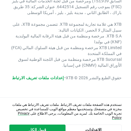
السابق 153,939) ومرخصة من قبل لجنة الخدمات المالية في بليز
(FSC) بموجب رقم التسجيل 6442514. عنوان الشركة: 35 طريق
باراك ، الطابق الثاني ، مدينة بليز ، بليز ، أمريكا الوسطى
XTB هي علامة تجارية لمجموعة XTB. تتضمن مجموعة XTB، على
سبيل المثال لا الحصر، الكيانات التالية:
XTB S.A. مرخصة ومنظمة من قبل هيئة الرقابة المالية البولندية
(KNF) في بولندا
XTB Limited مرخصة ومنظمة من قبل هيئة السلوك المالي (FCA)
في المملكة المتحدة
XTB Sucursal مرخصة ومنظمة من قبل اللجنة الوطنية لسوق
الأوراق المالية (CNMV) في إسبانيا.
حقوق الطبع والنشر 2026 © XTB
•
إعدادات ملفات تعريف الارتباط
تستخدم هذه الصفحة ملفات تعريف الارتباط. ملفات تعريف الارتباط هي ملفات
مخزنة في متصفحك وتستخدمها معظم مواقع الويب للمساعدة في تخصيص
تجربة الويب الخاصة بك. لمزيد من المعلومات، يرجى الاطلاع على
Privacy
Policy
الاعدادات
قبول الكل