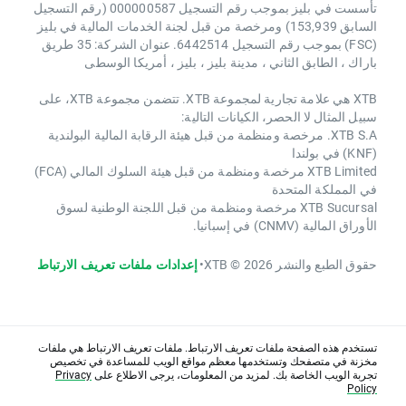
تأسست في بليز بموجب رقم التسجيل 000000587 (رقم التسجيل
السابق 153,939) ومرخصة من قبل لجنة الخدمات المالية في بليز
(FSC) بموجب رقم التسجيل 6442514. عنوان الشركة: 35 طريق
باراك ، الطابق الثاني ، مدينة بليز ، بليز ، أمريكا الوسطى
XTB هي علامة تجارية لمجموعة XTB. تتضمن مجموعة XTB، على
سبيل المثال لا الحصر، الكيانات التالية:
XTB S.A. مرخصة ومنظمة من قبل هيئة الرقابة المالية البولندية
(KNF) في بولندا
XTB Limited مرخصة ومنظمة من قبل هيئة السلوك المالي (FCA)
في المملكة المتحدة
XTB Sucursal مرخصة ومنظمة من قبل اللجنة الوطنية لسوق
الأوراق المالية (CNMV) في إسبانيا.
حقوق الطبع والنشر 2026 © XTB
•
إعدادات ملفات تعريف الارتباط
تستخدم هذه الصفحة ملفات تعريف الارتباط. ملفات تعريف الارتباط هي ملفات
مخزنة في متصفحك وتستخدمها معظم مواقع الويب للمساعدة في تخصيص
تجربة الويب الخاصة بك. لمزيد من المعلومات، يرجى الاطلاع على
Privacy
Policy