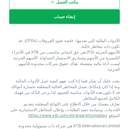
مكتب العميل
إنشاء حساب
الأدوات المالية التي نقدمها، خاصة عقود الفروقات (CFDs)، قد
تكون ذات مخاطر عالية.
الأسهم الجزئية (FS) هي حق ائتماني مكتسب من XTB ​​في الأجزاء
الكسرية من الأسهم وصناديق الاستثمار المتداولة. الأسهم الجزئية
ليست أداة مالية منفصلة. هناك حقوق شركات محدودة للأسهم
الجزئية.
يجب عليك أن تفكر فيما إذا كنت تفهم كيفية عمل الأدوات المالية
وما إذا كان بإمكانك تحمل المخاطر العالية المتعلقة بخسارة أموالك.
قد لا تكون هذه الأدوات مناسبة للجميع، لذا يرجى التأكد من فهمك
الكامل لجميع المخاطر.
تعرّف بنفسك من خلال الاطلاع على اللوائح المتعلقة بتقديم
الخدمات، وسياسة تنفيذ الطلبات، وإعلان المخاطر الاستثمارية على
الموقع:
https://www.xtb.com/int/legal-information
XTB International Limited هي شركة ذات مسؤولية محدودة