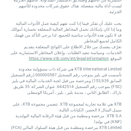
ليست أداة مالية منفصلة. هناك حقوق شركات محدودة للأسهم
الجزئية.
يجب عليك أن تفكر فيما إذا كنت تفهم كيفية عمل الأدوات المالية
وما إذا كان بإمكانك تحمل المخاطر العالية المتعلقة بخسارة أموالك.
قد لا تكون هذه الأدوات مناسبة للجميع، لذا يرجى التأكد من فهمك
الكامل لجميع المخاطر.
تعرّف بنفسك من خلال الاطلاع على اللوائح المتعلقة بتقديم
الخدمات، وسياسة تنفيذ الطلبات، وإعلان المخاطر الاستثمارية على
الموقع:
https://www.xtb.com/int/legal-information
XTB International Limited هي شركة ذات مسؤولية محدودة
تأسست في بليز بموجب رقم التسجيل 000000587 (رقم التسجيل
السابق 153,939) ومرخصة من قبل لجنة الخدمات المالية في بليز
(FSC) بموجب رقم التسجيل 6442514. عنوان الشركة: 35 طريق
باراك ، الطابق الثاني ، مدينة بليز ، بليز ، أمريكا الوسطى
XTB هي علامة تجارية لمجموعة XTB. تتضمن مجموعة XTB، على
سبيل المثال لا الحصر، الكيانات التالية:
XTB S.A. مرخصة ومنظمة من قبل هيئة الرقابة المالية البولندية
(KNF) في بولندا
XTB Limited مرخصة ومنظمة من قبل هيئة السلوك المالي (FCA)