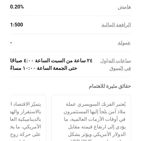
هامش
0.20%
الرافعة المالية
1:500
عمولة
-
ساعات التداول
٢٤ ساعة من السبت الساعة ٤:٠٠ صباحًا
في السوق
حتى الجمعة الساعة ١٠:٠٠ مساءً
حقائق مثيرة للاهتمام
يُعتبر الفرنك السويسري عملة
يتميّز الاقتصاد السو
ملاذ آمن يلجأ إليها المستثمرون
بالاستقرار والهدوء م
في أوقات الأزمات العالمية، ما
بالديناميكية العالية ل
يؤدي إلى ارتفاع قيمته مقابل
الأمريكي، ما يخلق تبا
الدولار الأمريكي ويؤثر بشكل