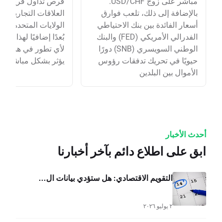
مباشر على زوج USD/CHF.
فرص تداول فريدة. ك
بالإضافة إلى ذلك، تلعب فوارق
العلاقات التجارية الق
أسعار الفائدة بين بنك الاحتياطي
الولايات المتحدة و
الفدرالي الأمريكي (FED) والبنك
بُعدًا إضافيًا لهذا ال
الوطني السويسري (SNB) دورًا
لأي تطور في هذه الع
حيويًا في تحريك تدفقات رؤوس
يؤثر بشكل مباشر على
الأموال بين البلدين
أحدث الأخبار
ابق على اطلاع دائم بآخر أخبارنا
التقويم الاقتصادي: هل ستؤدي بيانات ال...
٢ يوليو ٢٠٢٦