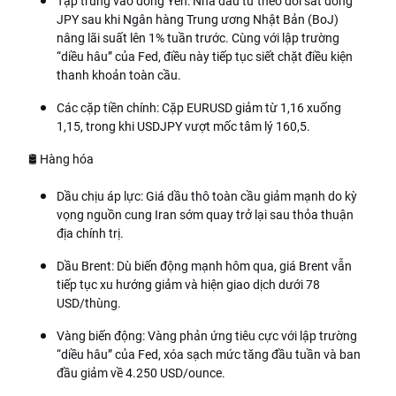
Tập trung vào đồng Yên: Nhà đầu tư theo dõi sát đồng
JPY sau khi Ngân hàng Trung ương Nhật Bản (BoJ)
nâng lãi suất lên 1% tuần trước. Cùng với lập trường
“diều hâu” của Fed, điều này tiếp tục siết chặt điều kiện
thanh khoản toàn cầu.
Các cặp tiền chính: Cặp EURUSD giảm từ 1,16 xuống
1,15, trong khi USDJPY vượt mốc tâm lý 160,5.
🛢️ Hàng hóa
Dầu chịu áp lực: Giá dầu thô toàn cầu giảm mạnh do kỳ
vọng nguồn cung Iran sớm quay trở lại sau thỏa thuận
địa chính trị.
Dầu Brent: Dù biến động mạnh hôm qua, giá Brent vẫn
tiếp tục xu hướng giảm và hiện giao dịch dưới 78
USD/thùng.
Vàng biến động: Vàng phản ứng tiêu cực với lập trường
“diều hâu” của Fed, xóa sạch mức tăng đầu tuần và ban
đầu giảm về 4.250 USD/ounce.