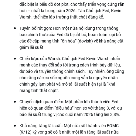
đặc biệt là biểu đồ dot plot, cho thấy triển vọng cứng rắn
hơn – nhất là trong năm 2026. Tân Chủ tịch Fed, Kevin
Warsh, thể hiện lập trường thắt chặt đáng kể.
Tuyên bố rút gọn: Hơn một nửa nội dung trong thông
báo chính thức của Fed đã bị cắt bỏ, hoàn toàn loại bỏ
các đề cập mang tính “ôn hòa” (dovish) về khả năng cắt
giảm lãi suất.
Chiến lược của Warsh: Chủ tịch Fed Kevin Warsh nhấn
mạnh các thay đổi sắp tới trong cách trình bày dữ liệu,
dự báo và truyền thông chính sách. Tuy nhiên, ông cũng
cho rằng các cú sốc nguồn cung vẫn là nguyên nhân
chính gây lạm phát và mô tả lãi suất hiện tại là “khá
mang tính thắt chặt”.
Chuyển dịch quan điểm: Một phần lớn thành viên Fed
hiện có quan điểm “diều hâu” hơn so với tháng 3, với dự
báo lãi suất trung vị cho cuối năm 2026 tăng lên 3,8%.
Khả năng tăng lãi suất: Một nửa số thành viên FOMC
(9/12) kỳ vọng sẽ có ít nhất một lần tăng lãi suất nữa