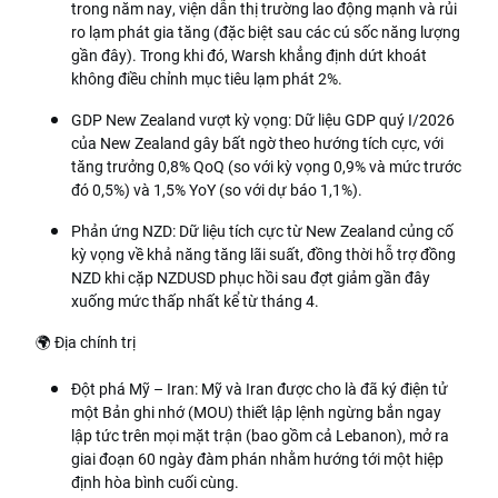
trong năm nay, viện dẫn thị trường lao động mạnh và rủi
ro lạm phát gia tăng (đặc biệt sau các cú sốc năng lượng
gần đây). Trong khi đó, Warsh khẳng định dứt khoát
không điều chỉnh mục tiêu lạm phát 2%.
GDP New Zealand vượt kỳ vọng: Dữ liệu GDP quý I/2026
của New Zealand gây bất ngờ theo hướng tích cực, với
tăng trưởng 0,8% QoQ (so với kỳ vọng 0,9% và mức trước
đó 0,5%) và 1,5% YoY (so với dự báo 1,1%).
Phản ứng NZD: Dữ liệu tích cực từ New Zealand củng cố
kỳ vọng về khả năng tăng lãi suất, đồng thời hỗ trợ đồng
NZD khi cặp NZDUSD phục hồi sau đợt giảm gần đây
xuống mức thấp nhất kể từ tháng 4.
🌍 Địa chính trị
Đột phá Mỹ – Iran: Mỹ và Iran được cho là đã ký điện tử
một Bản ghi nhớ (MOU) thiết lập lệnh ngừng bắn ngay
lập tức trên mọi mặt trận (bao gồm cả Lebanon), mở ra
giai đoạn 60 ngày đàm phán nhằm hướng tới một hiệp
định hòa bình cuối cùng.