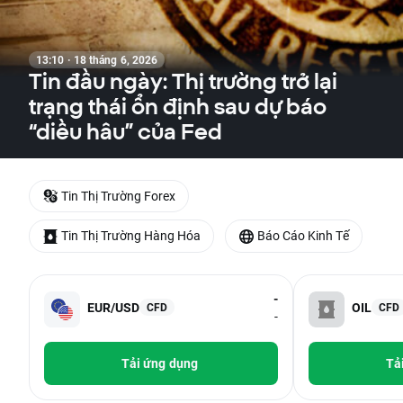
13:10 · 18 tháng 6, 2026
Tin đầu ngày: Thị trường trở lại
trạng thái ổn định sau dự báo
“diều hâu” của Fed
Tin Thị Trường Forex
Tin Thị Trường Hàng Hóa
Báo Cáo Kinh Tế
-
EUR/USD
OIL
CFD
CFD
-
Tải ứng dụng
Tả