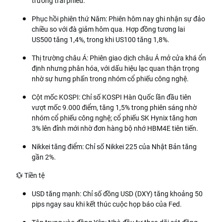
trường trái phiếu.
Phục hồi phiên thứ Năm: Phiên hôm nay ghi nhận sự đảo
chiều so với đà giảm hôm qua. Hợp đồng tương lai
US500 tăng 1,4%, trong khi US100 tăng 1,8%.
Thị trường châu Á: Phiên giao dịch châu Á mở cửa khá ổn
định nhưng phân hóa, với dấu hiệu lạc quan thận trọng
nhờ sự hưng phấn trong nhóm cổ phiếu công nghệ.
Cột mốc KOSPI: Chỉ số KOSPI Hàn Quốc lần đầu tiên
vượt mốc 9.000 điểm, tăng 1,5% trong phiên sáng nhờ
nhóm cổ phiếu công nghệ; cổ phiếu SK Hynix tăng hơn
3% lên đỉnh mới nhờ đơn hàng bộ nhớ HBM4E tiên tiến.
Nikkei tăng điểm: Chỉ số Nikkei 225 của Nhật Bản tăng
gần 2%.
💱 Tiền tệ
USD tăng mạnh: Chỉ số đồng USD (DXY) tăng khoảng 50
pips ngay sau khi kết thúc cuộc họp báo của Fed.