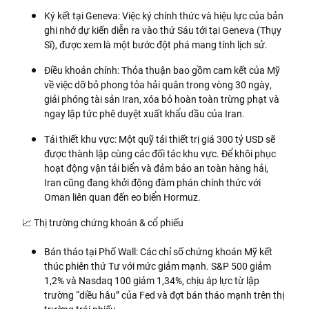
Ký kết tại Geneva: Việc ký chính thức và hiệu lực của bản
ghi nhớ dự kiến diễn ra vào thứ Sáu tới tại Geneva (Thụy
Sĩ), được xem là một bước đột phá mang tính lịch sử.
Điều khoản chính: Thỏa thuận bao gồm cam kết của Mỹ
về việc dỡ bỏ phong tỏa hải quân trong vòng 30 ngày,
giải phóng tài sản Iran, xóa bỏ hoàn toàn trừng phạt và
ngay lập tức phê duyệt xuất khẩu dầu của Iran.
Tái thiết khu vực: Một quỹ tái thiết trị giá 300 tỷ USD sẽ
được thành lập cùng các đối tác khu vực. Để khôi phục
hoạt động vận tải biển và đảm bảo an toàn hàng hải,
Iran cũng đang khởi động đàm phán chính thức với
Oman liên quan đến eo biển Hormuz.
📈 Thị trường chứng khoán & cổ phiếu
Bán tháo tại Phố Wall: Các chỉ số chứng khoán Mỹ kết
thúc phiên thứ Tư với mức giảm mạnh. S&P 500 giảm
1,2% và Nasdaq 100 giảm 1,34%, chịu áp lực từ lập
trường “diều hâu” của Fed và đợt bán tháo mạnh trên thị