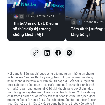
7 tháng 8, 2026, 17:21
7 tháng 8, 2026,
Thị trường nổi bật: Điều gì
sẽ thúc đẩy thị trường
Tóm tắt thị trường:
chứng khoán Mỹ?
tăng trở lại
Nội dung tài liệu này chỉ được cung cấp mang tính thông tin chung
và là tài liệu đào tạo. Bất kỳ ý kiến, phân tích, giá cả hoặc nội dung
khác không được xem là tư vấn đầu tư hoặc khuyến nghị được hiểu
theo luật pháp của Belize. Hiệu suất trong quá khứ không nhất thiết
chỉ ra kết quả trong tương lai và bất kỳ khách hàng quyết định dựa
trên thông tin này đều hoàn toàn tự chịu trách nhiệm. XTB sẽ không
chịu trách nhiệm đối với bất kỳ tổn thất hoặc thiệt hại nào, bao gồm
nhưng không giới hạn, bất kỳ tổn thất lợi nhuận nào, có thể phát sinh
trực tiếp hoặc gián tiếp từ việc sử dụng hoặc phụ thuộc vào thông tin