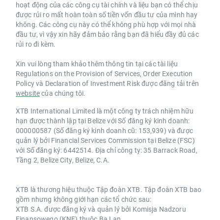
hoạt động của các công cụ tài chính và liệu bạn có thể chịu
được rủi ro mất hoàn toàn số tiền vốn đầu tư của mình hay
không. Các công cụ này có thể không phù hợp với mọi nhà
đầu tư, vì vậy xin hãy đảm bảo rằng bạn đã hiểu đầy đủ các
rủi ro đi kèm.
Xin vui lòng tham khảo thêm thông tin tại các tài liệu
Regulations on the Provision of Services, Order Execution
Policy và Declaration of Investment Risk được đăng tải trên
website
của chúng tôi.
XTB International Limited là một công ty trách nhiệm hữu
hạn được thành lập tại Belize với Số đăng ký kinh doanh:
000000587 (Số đăng ký kinh doanh cũ: 153,939) và được
quản lý bởi Financial Services Commission tại Belize (FSC)
với Số đăng ký: 6442514. Địa chỉ công ty: 35 Barrack Road,
Tầng 2, Belize City, Belize, C.A.
XTB là thương hiệu thuộc Tập đoàn XTB. Tập đoàn XTB bao
gồm nhưng không giới hạn các tổ chức sau:
XTB S.A. được đăng ký và quản lý bởi Komisja Nadzoru
Finansowego (KNF) thuộc Ba Lan