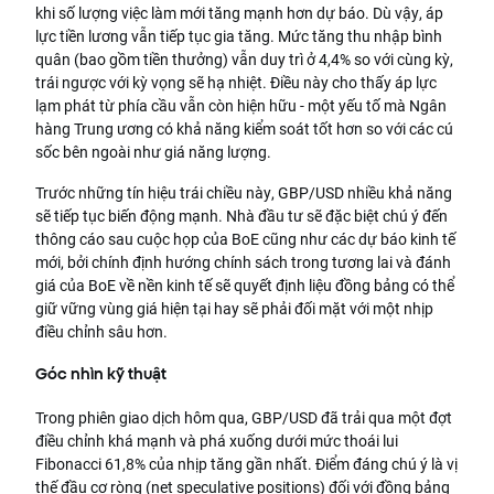
khi số lượng việc làm mới tăng mạnh hơn dự báo. Dù vậy, áp
lực tiền lương vẫn tiếp tục gia tăng. Mức tăng thu nhập bình
quân (bao gồm tiền thưởng) vẫn duy trì ở 4,4% so với cùng kỳ,
trái ngược với kỳ vọng sẽ hạ nhiệt. Điều này cho thấy áp lực
lạm phát từ phía cầu vẫn còn hiện hữu - một yếu tố mà Ngân
hàng Trung ương có khả năng kiểm soát tốt hơn so với các cú
sốc bên ngoài như giá năng lượng.
Trước những tín hiệu trái chiều này, GBP/USD nhiều khả năng
sẽ tiếp tục biến động mạnh. Nhà đầu tư sẽ đặc biệt chú ý đến
thông cáo sau cuộc họp của BoE cũng như các dự báo kinh tế
mới, bởi chính định hướng chính sách trong tương lai và đánh
giá của BoE về nền kinh tế sẽ quyết định liệu đồng bảng có thể
giữ vững vùng giá hiện tại hay sẽ phải đối mặt với một nhịp
điều chỉnh sâu hơn.
Góc nhìn kỹ thuật
Trong phiên giao dịch hôm qua, GBP/USD đã trải qua một đợt
điều chỉnh khá mạnh và phá xuống dưới mức thoái lui
Fibonacci 61,8% của nhịp tăng gần nhất. Điểm đáng chú ý là vị
thế đầu cơ ròng (net speculative positions) đối với đồng bảng