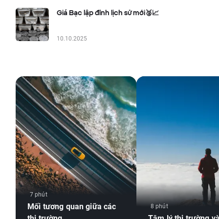
Giá Bạc lập đỉnh lịch sử mới🥈📈
10.10.2025
7 phút
Mối tương quan giữa các
8 phút
thị trường
Tâm lý thị trường và