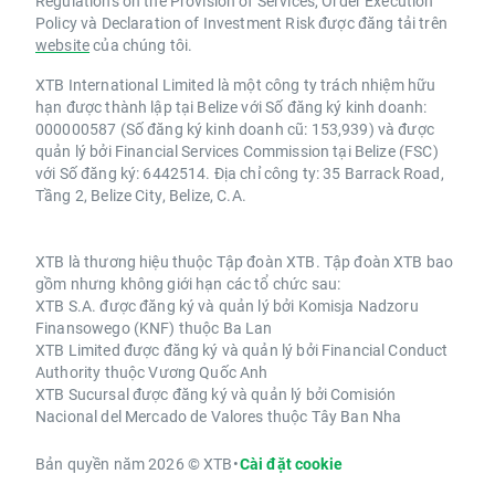
Regulations on the Provision of Services, Order Execution
Policy và Declaration of Investment Risk được đăng tải trên
website
của chúng tôi.
XTB International Limited là một công ty trách nhiệm hữu
hạn được thành lập tại Belize với Số đăng ký kinh doanh:
000000587 (Số đăng ký kinh doanh cũ: 153,939) và được
quản lý bởi Financial Services Commission tại Belize (FSC)
với Số đăng ký: 6442514. Địa chỉ công ty: 35 Barrack Road,
Tầng 2, Belize City, Belize, C.A.
XTB là thương hiệu thuộc Tập đoàn XTB. Tập đoàn XTB bao
gồm nhưng không giới hạn các tổ chức sau:
XTB S.A. được đăng ký và quản lý bởi Komisja Nadzoru
Finansowego (KNF) thuộc Ba Lan
XTB Limited được đăng ký và quản lý bởi Financial Conduct
Authority thuộc Vương Quốc Anh
XTB Sucursal được đăng ký và quản lý bởi Comisión
Nacional del Mercado de Valores thuộc Tây Ban Nha
Bản quyền năm 2026 © XTB
•
Cài đặt cookie