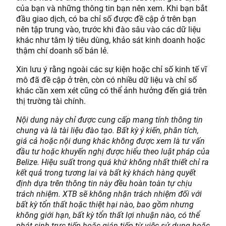
của bạn và những thông tin bạn nên xem. Khi bạn bắt
đầu giao dịch, có ba chỉ số được đề cập ở trên bạn
nên tập trung vào, trước khi đào sâu vào các dữ liệu
khác như tâm lý tiêu dùng, khảo sát kinh doanh hoặc
thậm chí doanh số bán lẻ.
Xin lưu ý rằng ngoài các sự kiện hoặc chỉ số kinh tế vĩ
mô đã đề cập ở trên, còn có nhiều dữ liệu và chỉ số
khác cần xem xét cũng có thể ảnh hưởng đến giá trên
thị trường tài chính.
Nội dung này chỉ được cung cấp mang tính thông tin
chung và là tài liệu đào tạo. Bất kỳ ý kiến, phân tích,
giá cả hoặc nội dung khác không được xem là tư vấn
đầu tư hoặc khuyến nghị được hiểu theo luật pháp của
Belize. Hiệu suất trong quá khứ không nhất thiết chỉ ra
kết quả trong tương lai và bất kỳ khách hàng quyết
định dựa trên thông tin này đều hoàn toàn tự chịu
trách nhiệm. XTB sẽ không nhận trách nhiệm đối với
bất kỳ tổn thất hoặc thiệt hại nào, bao gồm nhưng
không giới hạn, bất kỳ tổn thất lợi nhuận nào, có thể
phát sinh trực tiếp hoặc gián tiếp từ việc sử dụng hoặc