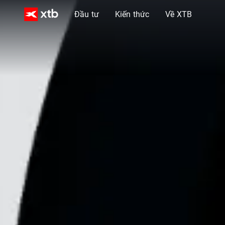
Đầu tư
Kiến thức
Về XTB