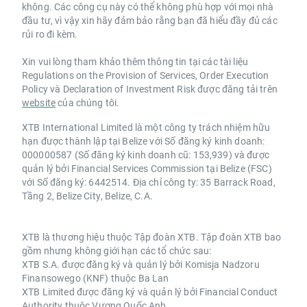
không. Các công cụ này có thể không phù hợp với mọi nhà
đầu tư, vì vậy xin hãy đảm bảo rằng bạn đã hiểu đầy đủ các
rủi ro đi kèm.
Xin vui lòng tham khảo thêm thông tin tại các tài liệu
Regulations on the Provision of Services, Order Execution
Policy và Declaration of Investment Risk được đăng tải trên
website
của chúng tôi.
XTB International Limited là một công ty trách nhiệm hữu
hạn được thành lập tại Belize với Số đăng ký kinh doanh:
000000587 (Số đăng ký kinh doanh cũ: 153,939) và được
quản lý bởi Financial Services Commission tại Belize (FSC)
với Số đăng ký: 6442514. Địa chỉ công ty: 35 Barrack Road,
Tầng 2, Belize City, Belize, C.A.
XTB là thương hiệu thuộc Tập đoàn XTB. Tập đoàn XTB bao
gồm nhưng không giới hạn các tổ chức sau:
XTB S.A. được đăng ký và quản lý bởi Komisja Nadzoru
Finansowego (KNF) thuộc Ba Lan
XTB Limited được đăng ký và quản lý bởi Financial Conduct
Authority thuộc Vương Quốc Anh