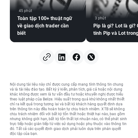
45 phút
Toàn tập 100+ thuật ngữ
3 phút
về giao dịch trader cần
Pip là gì? Lot là gì?
biết
tính Pip và Lot tron
Nội dung tài liệu này chỉ được cung cấp mang tính thông tin chung
và là tài liệu đào tạo. Bất kỳ ý kiến, phân tích, giá cả hoặc nội dung
khác không được xem là tư vấn đầu tư hoặc khuyến nghị được hiểu
theo luật pháp của Belize. Hiệu suất trong quá khứ không nhất thiết
chỉ ra kết quả trong tương lai và bất kỳ khách hàng quyết định dựa
trên thông tin này đều hoàn toàn tự chịu trách nhiệm. XTB sẽ không
chịu trách nhiệm đối với bất kỳ tổn thất hoặc thiệt hại nào, bao gồm
nhưng không giới hạn, bất kỳ tổn thất lợi nhuận nào, có thể phát sinh
trực tiếp hoặc gián tiếp từ việc sử dụng hoặc phụ thuộc vào thông tin
đó. Tất cả các quyết định giao dịch phải luôn dựa trên phán quyết
độc lập của bạn.