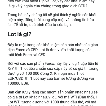
đến các khái niệm Pip và Lot, vậy các khái niệm này
là gì và ý nghĩa của chúng trong giao dịch CFD?
Trong bài này chúng tôi sẽ giải thích ý nghĩa các khái
niệm này, đồng thời cung cấp một vài thông tin hữu
ích để hỗ trợ quá trình đầu tư của bạn.
Lot là gì?
Đây là một trong các khái niệm căn bản nhất của giao
dịch Forex và CFD, Lot là đơn vị đo khối lượng của
một lệnh Forex và CFD.
Đối với các sản phẩm Forex, hãy lấy vị dụ 1 cặp tiền tệ
X/Y, thì 1 lot tiêu chuẩn của cặp này sẽ có giá trị tương
đương với 100 000 đồng X. Khi bạn mua 1 lot
EUR/USD, thì 1 Lot này của bạn sẽ tương đương với
100000 EUR.
Bạn cần lưu ý rằng các nhóm sản phẩm khác nhau sẽ
có giá trị Lot khác nhau, ví dụ, với mã WTI (Dầu thô), 1
Lot WTI tương đương với 1000 thùng dầu thô, với mã