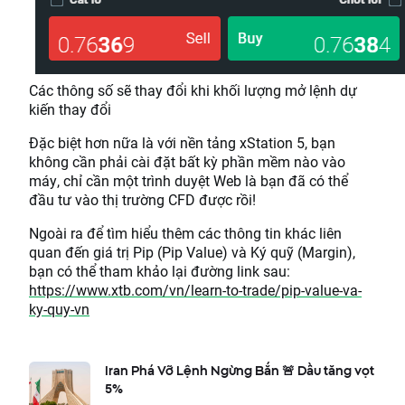
Các thông số sẽ thay đổi khi khối lượng mở lệnh dự
kiến thay đổi
Đặc biệt hơn nữa là với nền tảng xStation 5, bạn
không cần phải cài đặt bất kỳ phần mềm nào vào
máy, chỉ cần một trình duyệt Web là bạn đã có thể
đầu tư vào thị trường CFD được rồi!
Ngoài ra để tìm hiểu thêm các thông tin khác liên
quan đến giá trị Pip (Pip Value) và Ký quỹ (Margin),
bạn có thể tham khảo lại đường link sau:
https://www.xtb.com/vn/learn-to-trade/pip-value-va-
ky-quy-vn
Iran Phá Vỡ Lệnh Ngừng Bắn 🚨 Dầu tăng vọt
5%