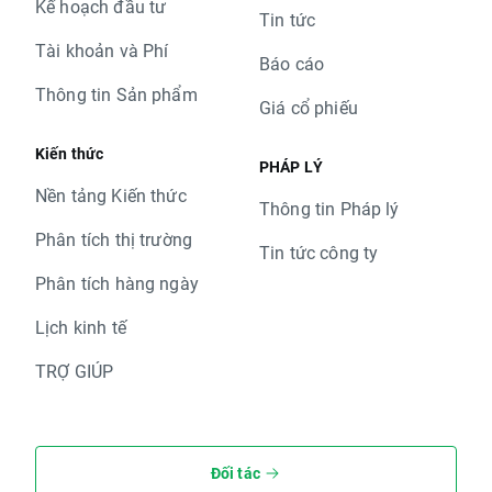
Kế hoạch đầu tư
Tin tức
Tài khoản và Phí
Báo cáo
Thông tin Sản phẩm
Giá cổ phiếu
Kiến thức
PHÁP LÝ
Nền tảng Kiến thức
Thông tin Pháp lý
Phân tích thị trường
Tin tức công ty
Phân tích hàng ngày
Lịch kinh tế
TRỢ GIÚP
Đối tác