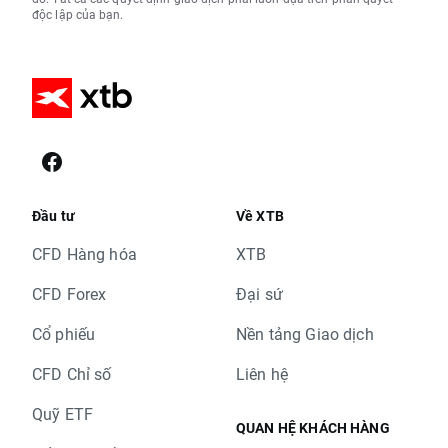
độc lập của bạn.
Đầu tư
Về XTB
CFD Hàng hóa
XTB
CFD Forex
Đại sứ
Cổ phiếu
Nền tảng Giao dịch
CFD Chỉ số
Liên hệ
Quỹ ETF
QUAN HỆ KHÁCH HÀNG