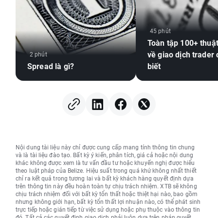
45 phút
Toàn tập 100+ thuậ
về giao dịch trader
2 phút
Spread là gì?
biết
Nội dung tài liệu này chỉ được cung cấp mang tính thông tin chung
và là tài liệu đào tạo. Bất kỳ ý kiến, phân tích, giá cả hoặc nội dung
khác không được xem là tư vấn đầu tư hoặc khuyến nghị được hiểu
theo luật pháp của Belize. Hiệu suất trong quá khứ không nhất thiết
chỉ ra kết quả trong tương lai và bất kỳ khách hàng quyết định dựa
trên thông tin này đều hoàn toàn tự chịu trách nhiệm. XTB sẽ không
chịu trách nhiệm đối với bất kỳ tổn thất hoặc thiệt hại nào, bao gồm
nhưng không giới hạn, bất kỳ tổn thất lợi nhuận nào, có thể phát sinh
trực tiếp hoặc gián tiếp từ việc sử dụng hoặc phụ thuộc vào thông tin
đó. Tất cả các quyết định giao dịch phải luôn dựa trên phán quyết