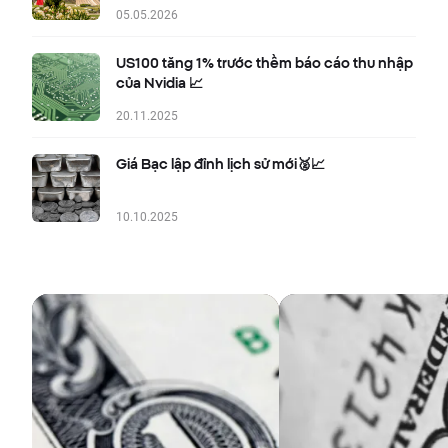
05.05.2026
US100 tăng 1% trước thềm báo cáo thu nhập
của Nvidia 📈
20.11.2025
Giá Bạc lập đỉnh lịch sử mới🥈📈
10.10.2025