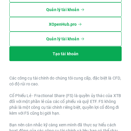
Quản lý tài khoản
XOpenHub.pro
Quản lý tài khoản
Tạo tài khoản
Các công cụ tài chính do chúng tôi cung cấp, đặc biệt là CFD,
có độ rủi ro cao.
Cổ Phiếu Lẻ - Fractional Share (FS) là quyền ủy thác của XTB
đối với một phần lẻ của các cổ phiếu và quỹ ETF. FS không
phải là một công cụ tài chính riêng biệt, quyền lợi cổ đông đi
kèm với FS cũng bị giới hạn.
Bạn nên cân nhắc kỹ càng xem mình đã thực sự hiểu cách
hoạt động của các công cụ tài chính và liệu bạn có thể chịu