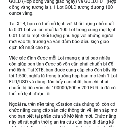
GOLD (Hợp đồng vàng giao ngay) và GOLD.FUT (Hợp
đồng vàng tương lai), 1 Lot GOLD tương đương 100
ounce vàng.
Tại XTB, bạn có thể mở lệnh với khối lượng nhỏ nhất
là 0.01 Lot và lớn nhất là 100 Lot trong cùng một lệnh.
0.01 Lot là một khối lượng phù hợp với những người
mới vào thị trường và vẫn đảm bảo điều kiện giao
dịch tốt nhất cho họ.
Việc xác định được mỗi Lot mang giá trị bao nhiêu
còn giúp bạn tính được số vốn cần phải chuẩn bị để
mở lệnh. Tại XTB, bạn được cung cấp cho đòn bẩy lên
tới 1:500, nghĩa là trong trường hợp bạn mở lệnh 1 Lot
EUR/USD và dùng đòn bẩy cao nhất, bạn chỉ phải
chuẩn bị tiền vốn chỉ 100000/500 = 200 EUR là đã có
thể mở lệnh được rồi.
Ngoài ra, trên nền tảng xStation của chúng tôi còn có
chức năng cung cấp sẵn các thông tin về lệnh sắp mở
cho bạn biết tại phần cửa sổ Mở lệnh mới. Chức năng
này sẽ rút ngắn thời gian tra cứu của bạn đi đáng kể