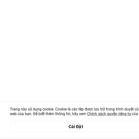
Trang này sử dụng cookie. Cookie là các tệp được lưu trữ trong trình duyệt 
web của bạn. Để biết thêm thông tin, hãy xem
Chính sách quyền riêng tư
của 
Cài Đặt