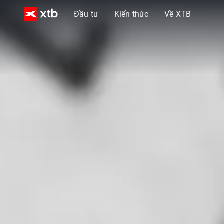
Đầu tư
Kiến thức
Về XTB