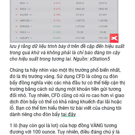
lưu ý rằng dữ liệu trình bày ở trên đề cập đến hiệu suất
trong quá khứ và không phải là chỉ báo đáng tin cậy
cho hiệu suất trong tương lai. Nguồn: xStation5
Chúng ta hãy nhìn vào một thị trường phổ biến nhất,
đó là thị trường vàng. Sử dụng CFD là công cụ đòn
bẩy đồng nghĩa việc các nhà đầu tư có thể tiếp cận thị
trường bằng cách sử dụng một khoản tiền gửi tương
đối nhỏ. Tuy nhiên, CFD cũng có rủi ro cao hơn vì giao
dịch đòn bẩy có thể có khả năng khuếch đại lãi hoặc
lỗ. Bạn có thể tìm hiểu thêm từ bài viết của chúng tôi
dành riêng cho đòn bẩy
tại đây
1 lô (hay còn gọi là lot) của hợp đồng VÀNG tương
đương với 100 ounce. Tuy nhiên, điều đáng chú ý là