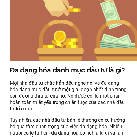
Đa dạng hóa danh mục đầu tư là gì?
Mọi nhà đầu tư chắc hẳn đều nghe nói về đa dạng
hóa danh mục đầu tư ở một giai đoạn nhất định trong
con đường đầu tư của họ. Nó được coi là một phần
hoàn toàn thiết yếu trong chiến lược của các nhà đầu
tư tổ chức.
Tuy nhiên, các nhà đầu tư bán lẻ thường có xu hướng
bỏ qua tầm quan trọng của việc đa dạng hóa. Nhiều
người có lẽ tự hỏi - đa dạng hóa có nghĩa là gì và làm