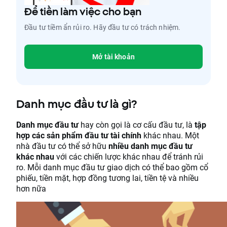
Để tiền làm việc cho bạn
Đầu tư tiềm ẩn rủi ro. Hãy đầu tư có trách nhiệm.
Mở tài khoản
Danh mục đầu tư là gì?
Danh mục đầu tư
hay còn gọi là cơ cấu đầu tư, là
tập
hợp các sản phẩm đầu tư tài chính
khác nhau. Một
nhà đầu tư có thể sở hữu
nhiều danh mục đầu tư
khác nhau
với các chiến lược khác nhau để tránh rủi
ro. Mỗi danh mục đầu tư giao dịch có thể bao gồm cổ
phiếu, tiền mặt, hợp đồng tương lai, tiền tệ và nhiều
hơn nữa