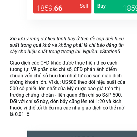
Xin lưu ý rằng dữ liệu trình bày ở trên đề cập đến hiệu
suất trong quá khứ và không phải là chỉ báo đáng tin
cậy cho hiệu suất trong tương lai. Nguồn: xStation5
Giao dịch các CFD khác được thực hiện theo cách
tương tự. Về phần các chỉ số, CFD phản ánh điểm
chuẩn vốn chủ sở hữu lớn nhất từ ​​các sàn giao dịch
chứng khoán lớn. Ví dụ: US500 theo dõi hiệu suất của
500 cổ phiếu lớn nhất của Mỹ được báo giá trên thị
trường chứng khoán - liên quan đến chỉ số S&P 500.
Đối với chỉ số này, đòn bẩy cũng lên tới 1:20 và kích
thước vị thế tối thiểu mà các nhà giao dịch có thể mở
là 0,01 lô.