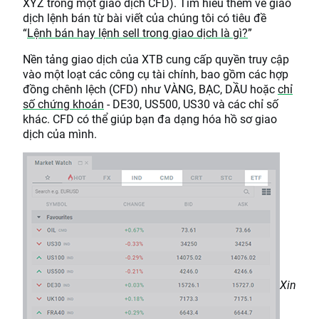
XYZ trong một giao dịch CFD). Tìm hiểu thêm về giao
dịch lệnh bán từ bài viết của chúng tôi có tiêu đề
“
Lệnh bán hay lệnh sell trong giao dịch là gì?
”
Nền tảng giao dịch của XTB cung cấp quyền truy cập
vào một loạt các công cụ tài chính, bao gồm các hợp
đồng chênh lệch (CFD) như VÀNG, BẠC, DẦU hoặc
chỉ
số chứng khoán
- DE30, US500, US30 và các chỉ số
khác. CFD có thể giúp bạn đa dạng hóa hồ sơ giao
dịch của mình.
Xin