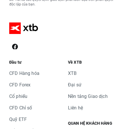
độc lập của bạn.
Đầu tư
Về XTB
CFD Hàng hóa
XTB
CFD Forex
Đại sứ
Cổ phiếu
Nền tảng Giao dịch
CFD Chỉ số
Liên hệ
Quỹ ETF
QUAN HỆ KHÁCH HÀNG