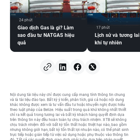
24 phút
Giao dịch Gas là gì? Làm
17 phút
sao đầu tư NATGAS hiệu
Lịch sử và tương lai
quả
khí tự nhiên
Nội dung tài liệu này chỉ được cung cấp mang tính thông tin chung
và là tài liệu đào tạo. Bất kỳ ý kiến, phân tích, giá cả hoặc nội dung
khác không được xem là tư vấn đầu tư hoặc khuyến nghị được hiểu
theo luật pháp của Belize. Hiệu suất trong quá khứ không nhất thiết
chỉ ra kết quả trong tương lai và bất kỳ khách hàng quyết định dựa
trên thông tin này đều hoàn toàn tự chịu trách nhiệm. XTB sẽ không
chịu trách nhiệm đối với bất kỳ tổn thất hoặc thiệt hại nào, bao gồm
nhưng không giới hạn, bất kỳ tổn thất lợi nhuận nào, có thể phát sinh
trực tiếp hoặc gián tiếp từ việc sử dụng hoặc phụ thuộc vào thông tin
đó. Tất cả các quyết định giao dịch phải luôn dựa trên phán quyết