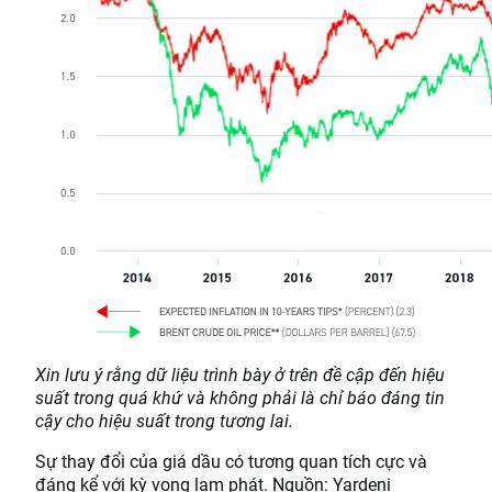
Xin lưu ý rằng dữ liệu trình bày ở trên đề cập đến hiệu
suất trong quá khứ và không phải là chỉ báo đáng tin
cậy cho hiệu suất trong tương lai.
Sự thay đổi của giá dầu có tương quan tích cực và
đáng kể với kỳ vọng lạm phát. Nguồn: Yardeni