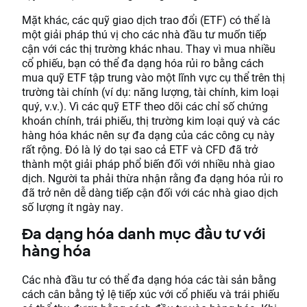
Mặt khác, các quỹ giao dịch trao đổi (ETF) có thể là
một giải pháp thú vị cho các nhà đầu tư muốn tiếp
cận với các thị trường khác nhau. Thay vì mua nhiều
cổ phiếu, bạn có thể đa dạng hóa rủi ro bằng cách
mua quỹ ETF tập trung vào một lĩnh vực cụ thể trên thị
trường tài chính (ví dụ: năng lượng, tài chính, kim loại
quý, v.v.). Vì các quỹ ETF theo dõi các chỉ số chứng
khoán chính, trái phiếu, thị trường kim loại quý và các
hàng hóa khác nên sự đa dạng của các công cụ này
rất rộng. Đó là lý do tại sao cả ETF và CFD đã trở
thành một giải pháp phổ biến đối với nhiều nhà giao
dịch. Người ta phải thừa nhận rằng đa dạng hóa rủi ro
đã trở nên dễ dàng tiếp cận đối với các nhà giao dịch
số lượng ít ngày nay.
Đa dạng hóa danh mục đầu tư với
hàng hóa
Các nhà đầu tư có thể đa dạng hóa các tài sản bằng
cách cân bằng tỷ lệ tiếp xúc với cổ phiếu và trái phiếu