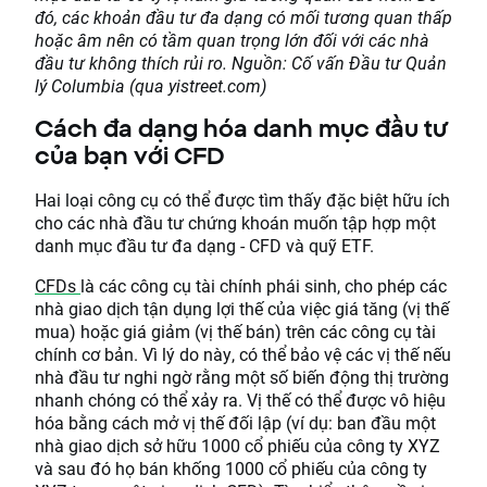
đó, các khoản đầu tư đa dạng có mối tương quan thấp
hoặc âm nên có tầm quan trọng lớn đối với các nhà
đầu tư không thích rủi ro. Nguồn: Cố vấn Đầu tư Quản
lý Columbia (qua yistreet.com)
Cách đa dạng hóa danh mục đầu tư
của bạn với CFD
Hai loại công cụ có thể được tìm thấy đặc biệt hữu ích
cho các nhà đầu tư chứng khoán muốn tập hợp một
danh mục đầu tư đa dạng - CFD và quỹ ETF.
CFDs
là các công cụ tài chính phái sinh, cho phép các
nhà giao dịch tận dụng lợi thế của việc giá tăng (vị thế
mua) hoặc giá giảm (vị thế bán) trên các công cụ tài
chính cơ bản. Vì lý do này, có thể bảo vệ các vị thế nếu
nhà đầu tư nghi ngờ rằng một số biến động thị trường
nhanh chóng có thể xảy ra. Vị thế có thể được vô hiệu
hóa bằng cách mở vị thế đối lập (ví dụ: ban đầu một
nhà giao dịch sở hữu 1000 cổ phiếu của công ty XYZ
và sau đó họ bán khống 1000 cổ phiếu của công ty