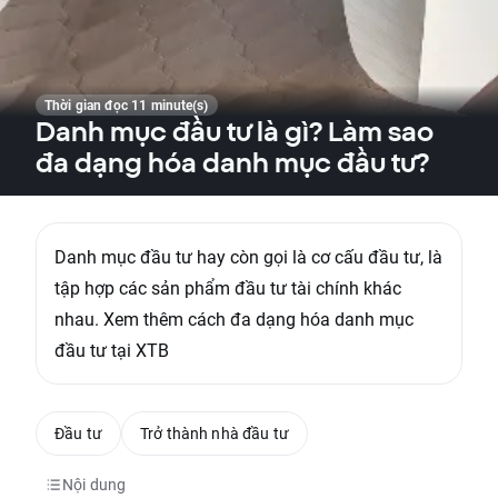
Thời gian đọc 11 minute(s)
Danh mục đầu tư là gì? Làm sao
đa dạng hóa danh mục đầu tư?
Danh mục đầu tư hay còn gọi là cơ cấu đầu tư, là
tập hợp các sản phẩm đầu tư tài chính khác
nhau. Xem thêm cách đa dạng hóa danh mục
đầu tư tại XTB
Đầu tư
Trở thành nhà đầu tư
Nội dung