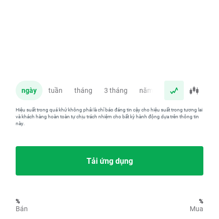
ngày
tuần
tháng
3 tháng
năm
Hiệu suất trong quá khứ không phải là chỉ báo đáng tin cậy cho hiệu suất trong tương lai
và khách hàng hoàn toàn tự chịu trách nhiệm cho bất kỳ hành động dựa trên thông tin
này.
Tải ứng dụng
%
%
Bán
Mua