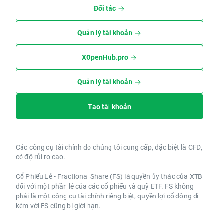
Đối tác
Quản lý tài khoản
XOpenHub.pro
Quản lý tài khoản
Tạo tài khoản
Các công cụ tài chính do chúng tôi cung cấp, đặc biệt là CFD,
có độ rủi ro cao.
Cổ Phiếu Lẻ - Fractional Share (FS) là quyền ủy thác của XTB
đối với một phần lẻ của các cổ phiếu và quỹ ETF. FS không
phải là một công cụ tài chính riêng biệt, quyền lợi cổ đông đi
kèm với FS cũng bị giới hạn.