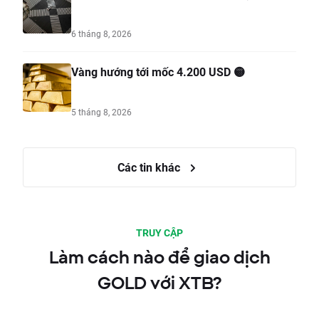
6 tháng 8, 2026
Vàng hướng tới mốc 4.200 USD 🟡
5 tháng 8, 2026
Các tin khác
TRUY CẬP
Làm cách nào để giao dịch
GOLD với XTB?