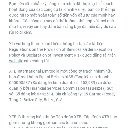
Bạn nên cân nhắc kỹ càng xem mình đã thực sự hiểu cách
hoạt động của các công cụ tài chính và liệu bạn có thể chịu
được rủi ro mất hoàn toàn số tiền vốn đầu tư của mình hay
không. Các công cụ này có thể không phù hợp với mọi nhà
đầu tư, vì vậy xin hãy đảm bảo rằng bạn đã hiểu đầy đủ các
rủi ro đi kèm.
Xin vui lòng tham khảo thêm thông tin tại các tài liệu
Regulations on the Provision of Services, Order Execution
Policy và Declaration of Investment Risk được đăng tải trên
website
của chúng tôi.
XTB International Limited là một công ty trách nhiệm hữu
hạn được thành lập tại Belize với Số đăng ký kinh doanh:
000000587 (Số đăng ký kinh doanh cũ: 153,939) và được
quản lý bởi Financial Services Commission tại Belize (FSC)
với Số đăng ký: 6442514. Địa chỉ công ty: 35 Barrack Road,
Tầng 2, Belize City, Belize, C.A.
XTB là thương hiệu thuộc Tập đoàn XTB. Tập đoàn XTB bao
gồm nhưng không giới hạn các tổ chức sau: