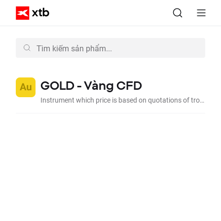
GOLD -
Vàng CFD
Instrument which price is based on quotations of troy ounce of Gold on the interbank market.