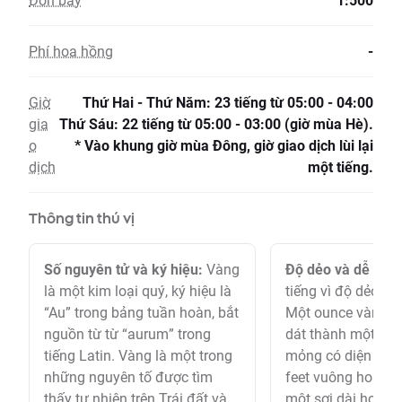
Phí hoa hồng
-
Giờ
Thứ Hai - Thứ Năm: 23 tiếng từ 05:00 - 04:00
gia
Thứ Sáu: 22 tiếng từ 05:00 - 03:00 (giờ mùa Hè).
o
* Vào khung giờ mùa Đông, giờ giao dịch lùi lại
dịch
một tiếng.
Thông tin thú vị
Số nguyên tử và ký hiệu:
Vàng
Độ dẻo và dễ uốn:
là một kim loại quý, ký hiệu là
tiếng vì độ dẻo và 
“Au” trong bảng tuần hoàn, bắt
Một ounce vàng c
nguồn từ từ “aurum” trong
dát thành một miế
tiếng Latin. Vàng là một trong
mỏng có diện tích
những nguyên tố được tìm
feet vuông hoặc k
thấy tự nhiên trên Trái đất và
một sợi dài hơn 5