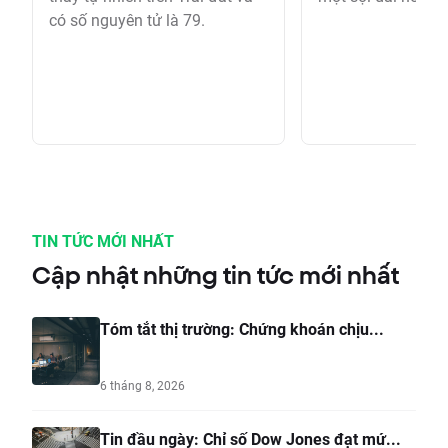
có số nguyên tử là 79.
TIN TỨC MỚI NHẤT
Cập nhật những tin tức mới nhất
Tóm tắt thị trường: Chứng khoán chịu...
6 tháng 8, 2026
Tin đầu ngày: Chỉ số Dow Jones đạt mứ...