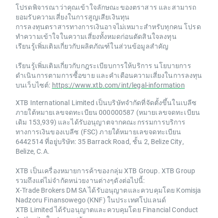
โปรดพิจารณาว่าคุณเข้าใจลักษณะของตราสาร และสามารถ
ยอมรับความเสี่ยงในการสูญเสียเงินทุน
การลงทุนตราสารทางการเงินอาจไม่เหมาะสำหรับทุกคน โปรด
ทำความเข้าใจในความเสี่ยงทั้งหมดก่อนตัดสินใจลงทุน
เรียนรู้เพิ่มเติมเกี่ยวกับผลิตภัณฑ์ในส่วนข้อมูลสำคัญ
เรียนรู้เพิ่มเติมเกี่ยวกับกฎระเบียบการให้บริการ นโยบายการ
ดำเนินการตามการซื้อขาย และคำเตือนความเสี่ยงในการลงทุน
บนเว็บไซต์:
https://www.xtb.com/int/legal-information
XTB International Limited เป็นบริษัทจำกัดที่จัดตั้งขึ้นในเบลีซ
ภายใต้หมายเลขจดทะเบียน 000000587 (หมายเลขจดทะเบียน
เดิม 153,939) และได้รับอนุญาตจากคณะกรรมการบริการ
ทางการเงินของเบลีซ (FSC) ภายใต้หมายเลขจดทะเบียน
6442514 ที่อยู่บริษัท: 35 Barrack Road, ชั้น 2, Belize City,
Belize, C.A.
XTB เป็นเครื่องหมายการค้าของกลุ่ม XTB Group. XTB Group
รวมถึงแต่ไม่จำกัดหน่วยงานต่างๆดังต่อไปนี้:
X-Trade Brokers DM SA ได้รับอนุญาตและควบคุมโดย Komisja
Nadzoru Finansowego (KNF) ในประเทศโปแลนด์
XTB Limited ได้รับอนุญาตและควบคุมโดย Financial Conduct