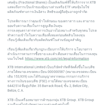
เศษหุ้น (Fractional Shares) เป็นผลิตภัณฑ์ที่ให้บริการจาก XTB
แสดงถึงการเป็นเจ้าของหุ้นบางส่วนหรือ ETF เศษหุ้นไม่ใช่
ผลิตภัณฑ์ทางการเงินอิสระ สิทธิของผู้ถือหุ้นอาจถูกจำกัด
โปรดพิจารณาว่าคุณเข้าใจลักษณะของตราสาร และสามารถ
ยอมรับความเสี่ยงในการสูญเสียเงินทุน
การลงทุนตราสารทางการเงินอาจไม่เหมาะสำหรับทุกคน โปรด
ทำความเข้าใจในความเสี่ยงทั้งหมดก่อนตัดสินใจลงทุน
เรียนรู้เพิ่มเติมเกี่ยวกับผลิตภัณฑ์ในส่วนข้อมูลสำคัญ
เรียนรู้เพิ่มเติมเกี่ยวกับกฎระเบียบการให้บริการ นโยบายการ
ดำเนินการตามการซื้อขาย และคำเตือนความเสี่ยงในการลงทุน
บนเว็บไซต์:
https://www.xtb.com/int/legal-information
XTB International Limited เป็นบริษัทจำกัดที่จัดตั้งขึ้นในเบลีซ
ภายใต้หมายเลขจดทะเบียน 000000587 (หมายเลขจดทะเบียน
เดิม 153,939) และได้รับอนุญาตจากคณะกรรมการบริการ
ทางการเงินของเบลีซ (FSC) ภายใต้หมายเลขจดทะเบียน
6442514 ที่อยู่บริษัท: 35 Barrack Road, ชั้น 2, Belize City,
Belize, C.A.
XTB เป็นเครื่องหมายการค้าของกลุ่ม XTB Group. XTB Group
รวมถึงแต่ไม่จำกัดหน่วยงานต่างๆดังต่อไปนี้: