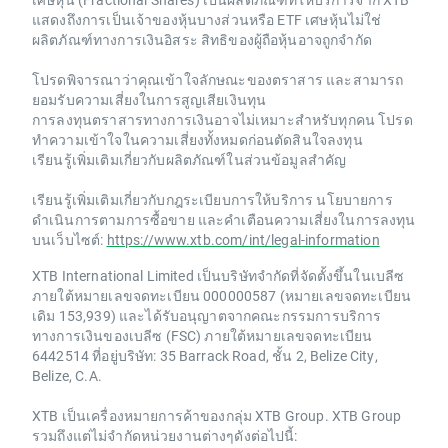
แสดงถึงการเป็นเจ้าของหุ้นบางส่วนหรือ ETF เศษหุ้นไม่ใช่
ผลิตภัณฑ์ทางการเงินอิสระ สิทธิของผู้ถือหุ้นอาจถูกจำกัด
โปรดพิจารณาว่าคุณเข้าใจลักษณะของตราสาร และสามารถ
ยอมรับความเสี่ยงในการสูญเสียเงินทุน
การลงทุนตราสารทางการเงินอาจไม่เหมาะสำหรับทุกคน โปรด
ทำความเข้าใจในความเสี่ยงทั้งหมดก่อนตัดสินใจลงทุน
เรียนรู้เพิ่มเติมเกี่ยวกับผลิตภัณฑ์ในส่วนข้อมูลสำคัญ
เรียนรู้เพิ่มเติมเกี่ยวกับกฎระเบียบการให้บริการ นโยบายการ
ดำเนินการตามการซื้อขาย และคำเตือนความเสี่ยงในการลงทุน
บนเว็บไซต์:
https://www.xtb.com/int/legal-information
XTB International Limited เป็นบริษัทจำกัดที่จัดตั้งขึ้นในเบลีซ
ภายใต้หมายเลขจดทะเบียน 000000587 (หมายเลขจดทะเบียน
เดิม 153,939) และได้รับอนุญาตจากคณะกรรมการบริการ
ทางการเงินของเบลีซ (FSC) ภายใต้หมายเลขจดทะเบียน
6442514 ที่อยู่บริษัท: 35 Barrack Road, ชั้น 2, Belize City,
Belize, C.A.
XTB เป็นเครื่องหมายการค้าของกลุ่ม XTB Group. XTB Group
รวมถึงแต่ไม่จำกัดหน่วยงานต่างๆดังต่อไปนี้: