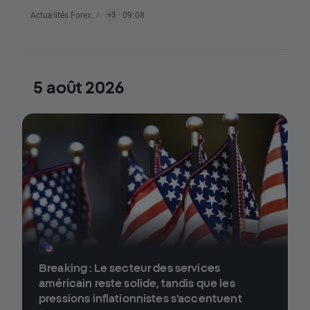
(06/08/2026)
Actualités Forex
,
Actualités Matières Premières
· 09:08
,
Actualités Indices
,
Actuali
+3
5 août 2026
Breaking : Le secteur des services
américain reste solide, tandis que les
pressions inflationnistes s'accentuent