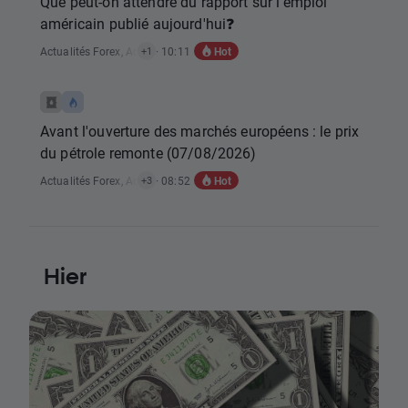
Que peut-on attendre du rapport sur l'emploi
américain publié aujourd'hui❓
Hot
Actualités Forex
,
Actualités Rapports Économiques
· 10:11
+1
Avant l'ouverture des marchés européens : le prix
du pétrole remonte (07/08/2026)
Hot
Actualités Forex
,
Actualités Matières Premières
· 08:52
,
Actualités Indices
,
Actual
+3
Hier