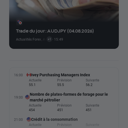
Trade du jour : AUDJPY (04.08.2026)
Actualités Forex
,
Actualités Signaux De Trading
· 15:49
+1
Ivey Purchasing Managers Index
16:00
Actuelle
Prévision
Suivante
55.1
55.5
56.2
Nombre de plates-formes de forage pour le
19:00
marché pétrolier
Actuelle
Prévision
Suivante
454
451
451
Crédit à la consommation
21:00
Actuelle
Prévision
Suivante