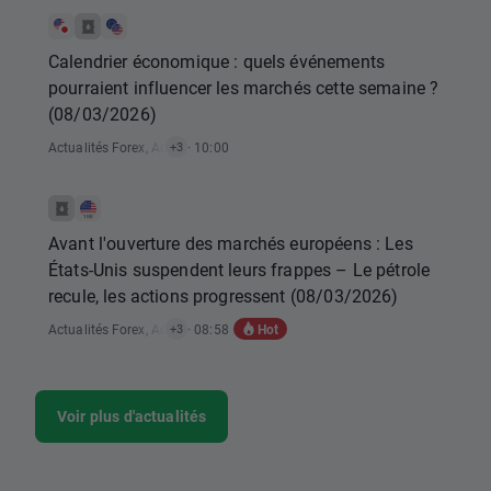
Calendrier économique : quels événements
pourraient influencer les marchés cette semaine ?
(08/03/2026)
Actualités Forex
,
Actualités Matières Premières
· 10:00
,
Actualités Rapports Éco
+3
Avant l'ouverture des marchés européens : Les
États-Unis suspendent leurs frappes – Le pétrole
recule, les actions progressent (08/03/2026)
Hot
Actualités Forex
,
Actualités Matières Premières
· 08:58
,
Actualités Indices
,
Actual
+3
Voir plus d'actualités