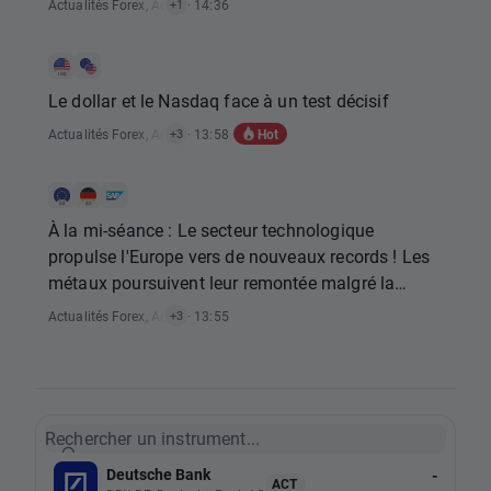
Actualités Forex
,
Actualités Rapports Économiques
· 14:36
+1
Le dollar et le Nasdaq face à un test décisif
Hot
Actualités Forex
,
Actualités Indices
· 13:58
,
Actualités Rapports Économiques
,
Act
+3
À la mi-séance : Le secteur technologique
propulse l'Europe vers de nouveaux records ! Les
métaux poursuivent leur remontée malgré la
stagnation du dollar américain (07.08.2026)
Actualités Forex
,
Actualités Matières Premières
· 13:55
,
Actualités Indices
,
Actuali
+3
Rechercher un instrument...
Deutsche Bank
-
ACT