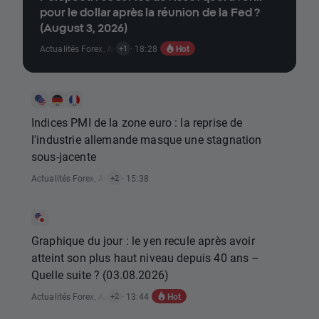
pour le dollar après la réunion de la Fed ?
(August 3, 2026)
Hot
Actualités Forex
,
Actualités Rapports Économiques
· 18:28
+1
Indices PMI de la zone euro : la reprise de
l'industrie allemande masque une stagnation
sous-jacente
Actualités Forex
,
Actualités Indices
· 15:38
,
Actualités Rapports Économiques
+2
Graphique du jour : le yen recule après avoir
atteint son plus haut niveau depuis 40 ans –
Quelle suite ? (03.08.2026)
Hot
Actualités Forex
,
Actualités Matières Premières
· 13:44
,
Actualités Rapports Éco
+2