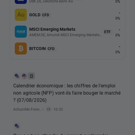
DBK.DE, Deutsche Bank AG
0%
-
GOLD
CFD
0%
MSCI Emerging Markets
-
ETF
AMEM.DE, Amundi MSCI Emerging Markets UCITS (Acc EUR)
0%
-
BITCOIN
CFD
0%
Calendrier économique : les chiffres de l'emploi
non agricole (NFP) vont-ils faire bouger le marché
? (07/08/2026)
Actualités Forex
,
Actualités Matières Premières
· 10:32
,
Actualités Rapports Éco
+3